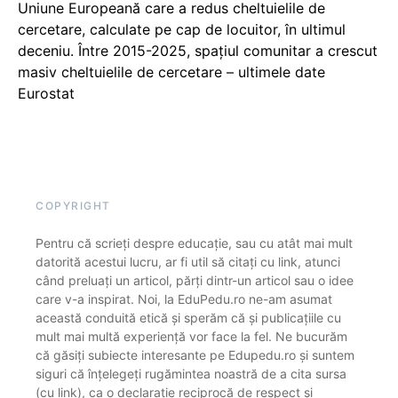
Uniune Europeană care a redus cheltuielile de
cercetare, calculate pe cap de locuitor, în ultimul
deceniu. Între 2015-2025, spațiul comunitar a crescut
masiv cheltuielile de cercetare – ultimele date
Eurostat
COPYRIGHT
Pentru că scrieți despre educație, sau cu atât mai mult
datorită acestui lucru, ar fi util să citați cu link, atunci
când preluați un articol, părți dintr-un articol sau o idee
care v-a inspirat. Noi, la EduPedu.ro ne-am asumat
această conduită etică și sperăm că și publicațiile cu
mult mai multă experiență vor face la fel. Ne bucurăm
că găsiți subiecte interesante pe Edupedu.ro și suntem
siguri că înțelegeți rugămintea noastră de a cita sursa
(cu link), ca o declarație reciprocă de respect și