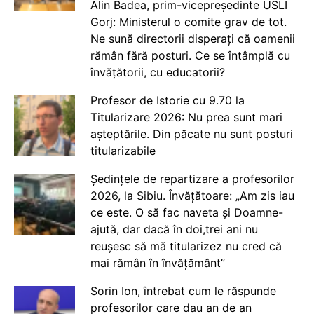
Alin Badea, prim-vicepreședinte USLI
Gorj: Ministerul o comite grav de tot.
Ne sună directorii disperați că oamenii
rămân fără posturi. Ce se întâmplă cu
învățătorii, cu educatorii?
Profesor de Istorie cu 9.70 la
Titularizare 2026: Nu prea sunt mari
așteptările. Din păcate nu sunt posturi
titularizabile
Ședințele de repartizare a profesorilor
2026, la Sibiu. Învățătoare: „Am zis iau
ce este. O să fac naveta și Doamne-
ajută, dar dacă în doi,trei ani nu
reușesc să mă titularizez nu cred că
mai rămân în învățământ”
Sorin Ion, întrebat cum le răspunde
profesorilor care dau an de an