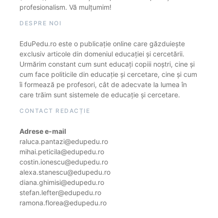
profesionalism. Vă mulțumim!
DESPRE NOI
EduPedu.ro este o publicație online care găzduiește
exclusiv articole din domeniul educației și cercetării.
Urmărim constant cum sunt educați copiii noștri, cine și
cum face politicile din educație și cercetare, cine și cum
îi formează pe profesori, cât de adecvate la lumea în
care trăim sunt sistemele de educație și cercetare.
CONTACT REDACȚIE
Adrese e-mail
raluca.pantazi@edupedu.ro
mihai.peticila@edupedu.ro
costin.ionescu@edupedu.ro
alexa.stanescu@edupedu.ro
diana.ghimisi@edupedu.ro
stefan.lefter@edupedu.ro
ramona.florea@edupedu.ro