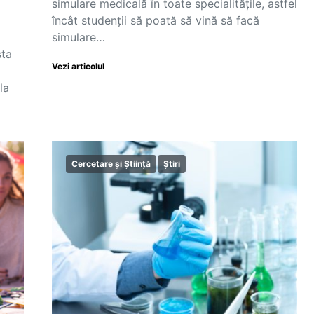
simulare medicală în toate specialitățile, astfel
încât studenții să poată să vină să facă
simulare…
sta
Vezi articolul
la
Cercetare și Știință
Știri