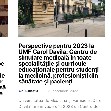
Perspective pentru 2023 la
UMF Carol Davila: Centru de
simulare medicală în toate
pe
specialitățile și curricule
educaționale pentru studenți
de
la medicină, profesioniști din
r
sănătate și pacienți
 să
31 decembrie 2022
Redacția
e
Universitatea de Medicină și Farmacie „Carol
Davila” are în vedere în 2023 un Centru de