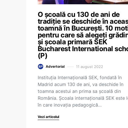
O școală cu 130 de ani de
tradiție se deschide în acea
toamnă în București. 10 mot
pentru care să alegeți grădi
și școala primară SEK
Bucharest International sch
(P)
11 august 2022
Advertorial
Instituția Internațională SEK, fondată în
Madrid acum 130 de ani, va deschide în
toamna acestui an prima sa școală din
România. Școala internațională SEK este l
în care inovația pedagogică…
Vezi articolul