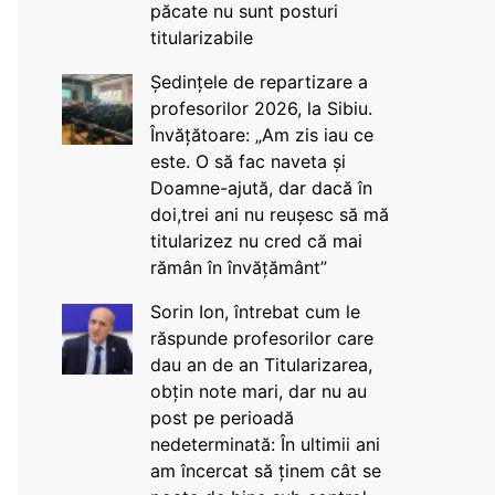
păcate nu sunt posturi
titularizabile
Ședințele de repartizare a
profesorilor 2026, la Sibiu.
Învățătoare: „Am zis iau ce
este. O să fac naveta și
Doamne-ajută, dar dacă în
doi,trei ani nu reușesc să mă
titularizez nu cred că mai
rămân în învățământ”
Sorin Ion, întrebat cum le
răspunde profesorilor care
dau an de an Titularizarea,
obțin note mari, dar nu au
post pe perioadă
nedeterminată: În ultimii ani
am încercat să ținem cât se