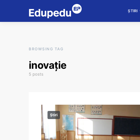
ȘTIRI
BROWSING TAG
inovație
5 posts
Știri