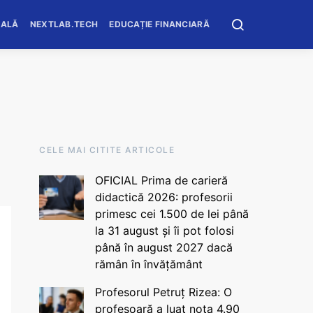
OALĂ
NEXTLAB.TECH
EDUCAȚIE FINANCIARĂ
CELE MAI CITITE ARTICOLE
OFICIAL Prima de carieră
didactică 2026: profesorii
primesc cei 1.500 de lei până
la 31 august și îi pot folosi
până în august 2027 dacă
rămân în învățământ
Profesorul Petruț Rizea: O
profesoară a luat nota 4.90