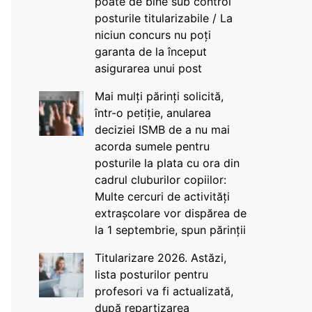
poate de bine sub control
posturile titularizabile / La
niciun concurs nu poți
garanta de la început
asigurarea unui post
Mai mulți părinți solicită,
într-o petiție, anularea
deciziei ISMB de a nu mai
acorda sumele pentru
posturile la plata cu ora din
cadrul cluburilor copiilor:
Multe cercuri de activități
extrașcolare vor dispărea de
la 1 septembrie, spun părinții
Titularizare 2026. Astăzi,
lista posturilor pentru
profesori va fi actualizată,
după repartizarea