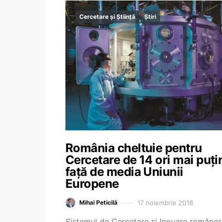
Cercetare și Știință
Știri
România cheltuie pentru
Cercetare de 14 ori mai puți
față de media Uniunii
Europene
17 noiembrie 2018
Mihai Peticilă
Sistemul de Cercetare și Inovare române