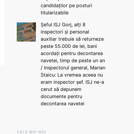
candidaților pe posturi
titularizabile
Șeful ISJ Gorj, alți 8
inspectori și personal
auxiliar trebuie să returneze
peste 55.000 de lei, bani
acordați pentru decontarea
navetei, timp de peste un an
/ Inspectorul general, Marian
Staicu: La vremea aceea nu
eram inspector șef. ISJ ne-a
cerut să depunem
documente pentru
decontarea navetei
CELE MAI NOI