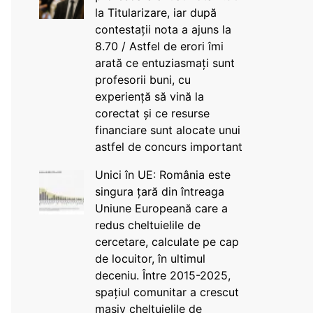
la Titularizare, iar după
contestații nota a ajuns la
8.70 / Astfel de erori îmi
arată ce entuziasmați sunt
profesorii buni, cu
experiență să vină la
corectat și ce resurse
financiare sunt alocate unui
astfel de concurs important
Unici în UE: România este
singura țară din întreaga
Uniune Europeană care a
redus cheltuielile de
cercetare, calculate pe cap
de locuitor, în ultimul
deceniu. Între 2015-2025,
spațiul comunitar a crescut
masiv cheltuielile de