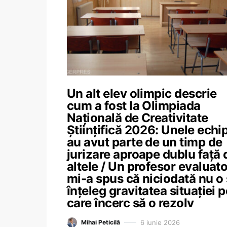
Un alt elev olimpic descrie
cum a fost la Olimpiada
Națională de Creativitate
Științifică 2026: Unele echi
au avut parte de un timp de
jurizare aproape dublu față 
altele / Un profesor evaluato
mi-a spus că niciodată nu o
înțeleg gravitatea situației p
care încerc să o rezolv
6 iunie 2026
Mihai Peticilă