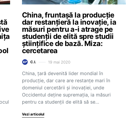
China, fruntașă la producție
stă
dar restanțieră la inovație, ia
ive
măsuri pentru a-i atrage pe
nița
studenții de elită spre studii
științifice de bază. Miza:
ool
cercetarea
19 mai 2020
C.I.
China, țară devenită lider mondial în
producție, dar care are restanțe mari în
domeniul cercetării și inovației, unde
Occidentul deține supremația, ia măsuri
ocul
pentru ca studenții de elită să se…
Vezi articolul