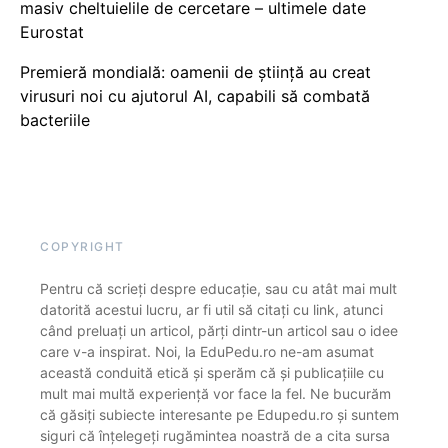
masiv cheltuielile de cercetare – ultimele date
Eurostat
Premieră mondială: oamenii de știință au creat
virusuri noi cu ajutorul AI, capabili să combată
bacteriile
COPYRIGHT
Pentru că scrieți despre educație, sau cu atât mai mult
datorită acestui lucru, ar fi util să citați cu link, atunci
când preluați un articol, părți dintr-un articol sau o idee
care v-a inspirat. Noi, la EduPedu.ro ne-am asumat
această conduită etică și sperăm că și publicațiile cu
mult mai multă experiență vor face la fel. Ne bucurăm
că găsiți subiecte interesante pe Edupedu.ro și suntem
siguri că înțelegeți rugămintea noastră de a cita sursa