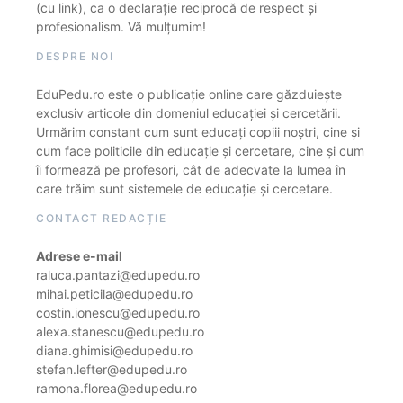
(cu link), ca o declarație reciprocă de respect și
profesionalism. Vă mulțumim!
DESPRE NOI
EduPedu.ro este o publicație online care găzduiește
exclusiv articole din domeniul educației și cercetării.
Urmărim constant cum sunt educați copiii noștri, cine și
cum face politicile din educație și cercetare, cine și cum
îi formează pe profesori, cât de adecvate la lumea în
care trăim sunt sistemele de educație și cercetare.
CONTACT REDACȚIE
Adrese e-mail
raluca.pantazi@edupedu.ro
mihai.peticila@edupedu.ro
costin.ionescu@edupedu.ro
alexa.stanescu@edupedu.ro
diana.ghimisi@edupedu.ro
stefan.lefter@edupedu.ro
ramona.florea@edupedu.ro