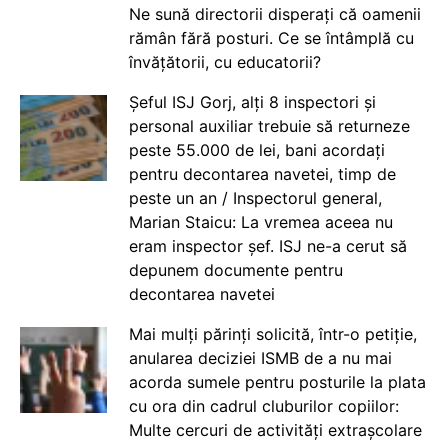
Ne sună directorii disperați că oamenii
rămân fără posturi. Ce se întâmplă cu
învățătorii, cu educatorii?
Șeful ISJ Gorj, alți 8 inspectori și
personal auxiliar trebuie să returneze
peste 55.000 de lei, bani acordați
pentru decontarea navetei, timp de
peste un an / Inspectorul general,
Marian Staicu: La vremea aceea nu
eram inspector șef. ISJ ne-a cerut să
depunem documente pentru
decontarea navetei
Mai mulți părinți solicită, într-o petiție,
anularea deciziei ISMB de a nu mai
acorda sumele pentru posturile la plata
cu ora din cadrul cluburilor copiilor:
Multe cercuri de activități extrașcolare