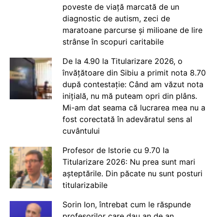
poveste de viață marcată de un
diagnostic de autism, zeci de
maratoane parcurse și milioane de lire
strânse în scopuri caritabile
De la 4.90 la Titularizare 2026, o
învățătoare din Sibiu a primit nota 8.70
după contestație: Când am văzut nota
inițială, nu mă puteam opri din plâns.
Mi-am dat seama că lucrarea mea nu a
fost corectată în adevăratul sens al
cuvântului
Profesor de Istorie cu 9.70 la
Titularizare 2026: Nu prea sunt mari
așteptările. Din păcate nu sunt posturi
titularizabile
Sorin Ion, întrebat cum le răspunde
profesorilor care dau an de an