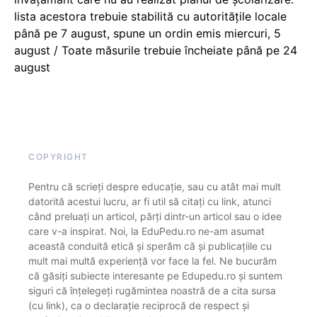
lista acestora trebuie stabilită cu autoritățile locale
până pe 7 august, spune un ordin emis miercuri, 5
august / Toate măsurile trebuie încheiate până pe 24
august
COPYRIGHT
Pentru că scrieți despre educație, sau cu atât mai mult
datorită acestui lucru, ar fi util să citați cu link, atunci
când preluați un articol, părți dintr-un articol sau o idee
care v-a inspirat. Noi, la EduPedu.ro ne-am asumat
această conduită etică și sperăm că și publicațiile cu
mult mai multă experiență vor face la fel. Ne bucurăm
că găsiți subiecte interesante pe Edupedu.ro și suntem
siguri că înțelegeți rugămintea noastră de a cita sursa
(cu link), ca o declarație reciprocă de respect și