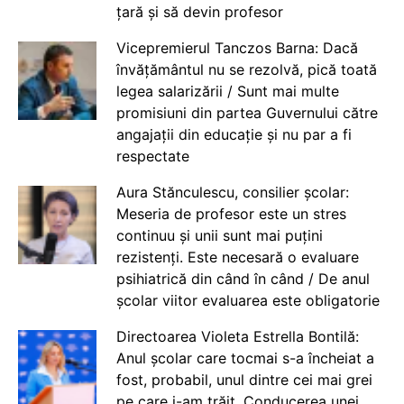
țară și să devin profesor
Vicepremierul Tanczos Barna: Dacă
învățământul nu se rezolvă, pică toată
legea salarizării / Sunt mai multe
promisiuni din partea Guvernului către
angajații din educație și nu par a fi
respectate
Aura Stănculescu, consilier școlar:
Meseria de profesor este un stres
continuu și unii sunt mai puțini
rezistenți. Este necesară o evaluare
psihiatrică din când în când / De anul
școlar viitor evaluarea este obligatorie
Directoarea Violeta Estrella Bontilă:
Anul școlar care tocmai s-a încheiat a
fost, probabil, unul dintre cei mai grei
pe care i-am trăit. Conducerea unei