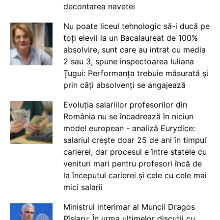
decontarea navetei
Nu poate liceul tehnologic să-i ducă pe
toți elevii la un Bacalaureat de 100%
absolvire, sunt care au intrat cu media
2 sau 3, spune inspectoarea Iuliana
Țugui: Performanța trebuie măsurată și
prin câți absolvenți se angajează
Evoluția salariilor profesorilor din
România nu se încadrează în niciun
model european - analiză Eurydice:
salariul crește doar 25 de ani în timpul
carierei, dar procesul e între statele cu
venituri mari pentru profesori încă de
la începutul carierei și cele cu cele mai
mici salarii
Ministrul interimar al Muncii Dragos
Pîslaru: În urma ultimelor discuții cu