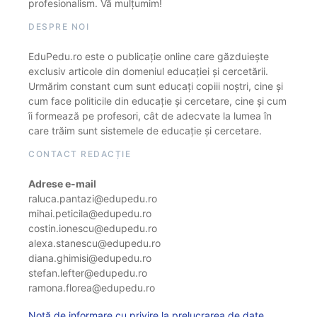
profesionalism. Vă mulțumim!
DESPRE NOI
EduPedu.ro este o publicație online care găzduiește
exclusiv articole din domeniul educației și cercetării.
Urmărim constant cum sunt educați copiii noștri, cine și
cum face politicile din educație și cercetare, cine și cum
îi formează pe profesori, cât de adecvate la lumea în
care trăim sunt sistemele de educație și cercetare.
CONTACT REDACȚIE
Adrese e-mail
raluca.pantazi@edupedu.ro
mihai.peticila@edupedu.ro
costin.ionescu@edupedu.ro
alexa.stanescu@edupedu.ro
diana.ghimisi@edupedu.ro
stefan.lefter@edupedu.ro
ramona.florea@edupedu.ro
Notă de informare cu privire la prelucrarea de date