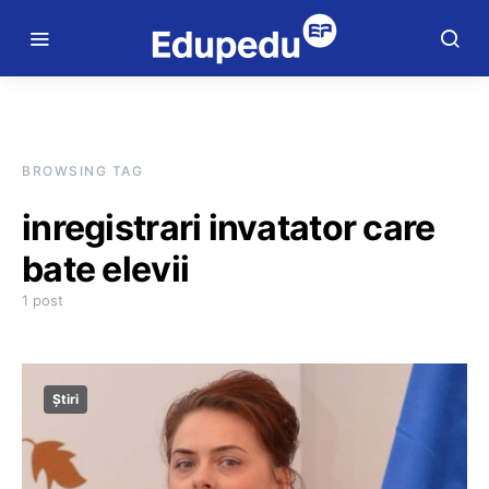
BROWSING TAG
inregistrari invatator care
bate elevii
1 post
Știri