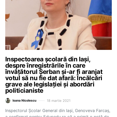
Inspectoarea școlară din Iași,
despre înregistrările în care
învățătorul Șerban și-ar fi aranjat
votul să nu fie dat afară: Încălcări
grave ale legislației și abordări
politicianiste
18 martie 2021
Ioana Nicolescu
Inspectorul Școlar General din Iași, Genoveva Farcaș,
a confirmat pentru Edupedu.ro că a primit o notă de