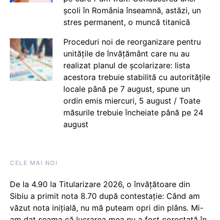
școli în România înseamnă, astăzi, un
stres permanent, o muncă titanică
Proceduri noi de reorganizare pentru
unitățile de învățământ care nu au
realizat planul de școlarizare: lista
acestora trebuie stabilită cu autoritățile
locale până pe 7 august, spune un
ordin emis miercuri, 5 august / Toate
măsurile trebuie încheiate până pe 24
august
CELE MAI NOI
De la 4.90 la Titularizare 2026, o învățătoare din
Sibiu a primit nota 8.70 după contestație: Când am
văzut nota inițială, nu mă puteam opri din plâns. Mi-
am dat seama că lucrarea mea nu a fost corectată în