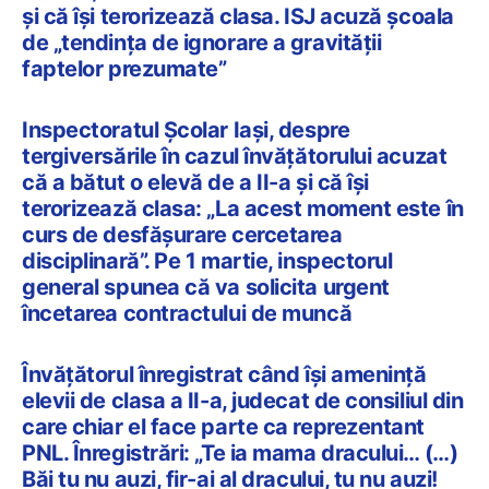
și că își terorizează clasa. ISJ acuză școala
de „tendința de ignorare a gravității
faptelor prezumate”
Inspectoratul Școlar Iași, despre
tergiversările în cazul învățătorului acuzat
că a bătut o elevă de a II-a și că își
terorizează clasa: „La acest moment este în
curs de desfășurare cercetarea
disciplinară”. Pe 1 martie, inspectorul
general spunea că va solicita urgent
încetarea contractului de muncă
Învățătorul înregistrat când își amenință
elevii de clasa a II-a, judecat de consiliul din
care chiar el face parte ca reprezentant
PNL. Înregistrări: „Te ia mama dracului… (…)
Băi tu nu auzi, fir-ai al dracului, tu nu auzi!