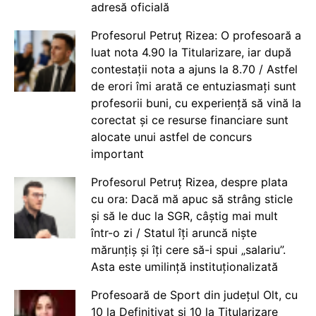
adresă oficială
Profesorul Petruț Rizea: O profesoară a
luat nota 4.90 la Titularizare, iar după
contestații nota a ajuns la 8.70 / Astfel
de erori îmi arată ce entuziasmați sunt
profesorii buni, cu experiență să vină la
corectat și ce resurse financiare sunt
alocate unui astfel de concurs
important
Profesorul Petruț Rizea, despre plata
cu ora: Dacă mă apuc să strâng sticle
și să le duc la SGR, câștig mai mult
într-o zi / Statul îți aruncă niște
mărunțiș și îți cere să-i spui „salariu”.
Asta este umilință instituționalizată
Profesoară de Sport din județul Olt, cu
10 la Definitivat și 10 la Titularizare