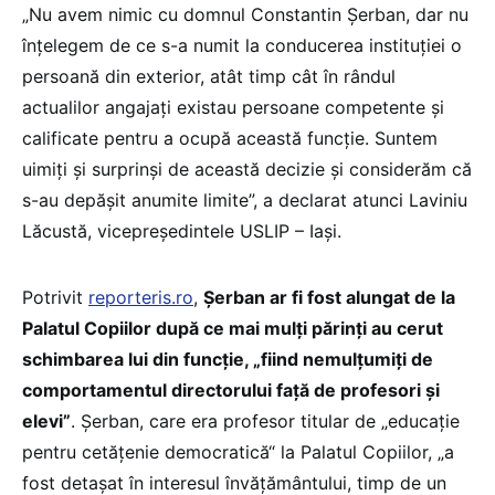
„Nu avem nimic cu domnul Constantin Șerban, dar nu
înțelegem de ce s-a numit la conducerea instituției o
persoană din exterior, atât timp cât în rândul
actualilor angajați existau persoane competente și
calificate pentru a ocupă această funcție. Suntem
uimiți și surprinși de această decizie și considerăm că
s-au depășit anumite limite”, a declarat atunci Laviniu
Lăcustă, vicepreședintele USLIP – Iași.
Potrivit
reporteris.ro
,
Șerban ar fi fost alungat de la
Palatul Copiilor după ce mai mulți părinţi au cerut
schimbarea lui din funcție, „fiind nemulţumiţi de
comportamentul directorului faţă de profesori şi
elevi”
. Șerban, care era profesor titular de „educație
pentru cetățenie democratică“ la Palatul Copiilor, „a
fost detașat în interesul învățământului, timp de un