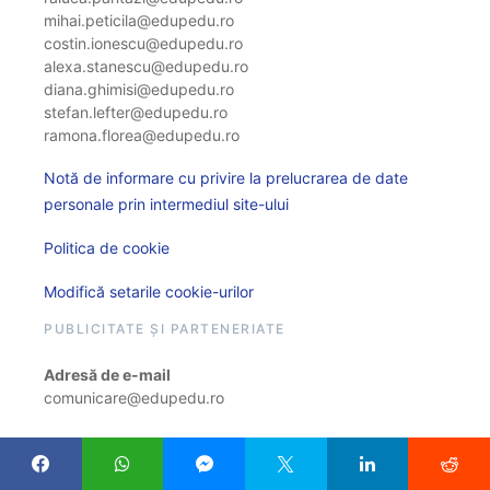
mihai.peticila@edupedu.ro
costin.ionescu@edupedu.ro
alexa.stanescu@edupedu.ro
diana.ghimisi@edupedu.ro
stefan.lefter@edupedu.ro
ramona.florea@edupedu.ro
Notă de informare cu privire la prelucrarea de date
personale prin intermediul site-ului
Politica de cookie
Modifică setarile cookie-urilor
PUBLICITATE ȘI PARTENERIATE
Adresă de e-mail
comunicare@edupedu.ro
STATISTICI EDUPEDU.RO