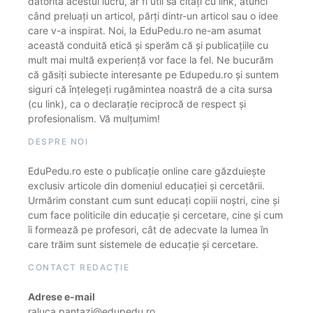
datorită acestui lucru, ar fi util să citați cu link, atunci
când preluați un articol, părți dintr-un articol sau o idee
care v-a inspirat. Noi, la EduPedu.ro ne-am asumat
această conduită etică și sperăm că și publicațiile cu
mult mai multă experiență vor face la fel. Ne bucurăm
că găsiți subiecte interesante pe Edupedu.ro și suntem
siguri că înțelegeți rugămintea noastră de a cita sursa
(cu link), ca o declarație reciprocă de respect și
profesionalism. Vă mulțumim!
DESPRE NOI
EduPedu.ro este o publicație online care găzduiește
exclusiv articole din domeniul educației și cercetării.
Urmărim constant cum sunt educați copiii noștri, cine și
cum face politicile din educație și cercetare, cine și cum
îi formează pe profesori, cât de adecvate la lumea în
care trăim sunt sistemele de educație și cercetare.
CONTACT REDACȚIE
Adrese e-mail
raluca.pantazi@edupedu.ro