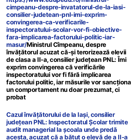
cimpeanu-despre-invatatorul-de-la-iasi-
consilier-judetean-pnl-imi-exprim-
convingerea-ca-verificarile-
inspectoratului-scolar-vor-fi-obiective-
fara-implicarea-factorului-politic-iar-
masur/
Ministrul Cîmpeanu, despre
învățătorul acuzat că-și terorizează elevii
de clasa a II-a, consilier județean PNL: Îmi
exprim convingerea că verificările
inspectoratului vor fi fără implicarea
factorului politic, iar măsurile vor sancționa
un comportament nu doar prezumat, ci
probat
Cazul învățătorului de la Iași, consilier
județean PNL: Inspectoratul Școlar trimite
audit managerial la școala unde predă
acesta, acuzat că a bătut o elevă de a II-a