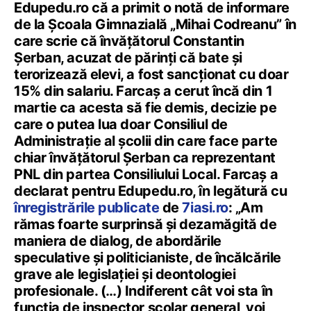
Edupedu.ro că a primit o notă de informare
de la Școala Gimnazială „Mihai Codreanu” în
care scrie că învățătorul Constantin
Șerban, acuzat de părinți că bate și
terorizează elevi, a fost sancționat cu doar
15% din salariu. Farcaș a cerut încă din 1
martie ca acesta să fie demis, decizie pe
care o putea lua doar Consiliul de
Administrație al școlii din care face parte
chiar învățătorul Șerban ca reprezentant
PNL din partea Consiliului Local. Farcaș a
declarat pentru Edupedu.ro, în legătură cu
înregistrările publicate
de
7iasi.ro
: „Am
rămas foarte surprinsă și dezamăgită de
maniera de dialog, de abordările
speculative și politicianiste, de încălcările
grave ale legislației și deontologiei
profesionale. (…) Indiferent cât voi sta în
funcția de inspector școlar general, voi