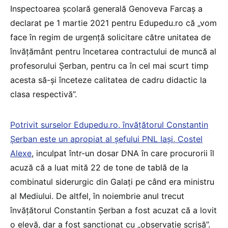
Inspectoarea școlară generală Genoveva Farcaș a
declarat pe 1 martie 2021 pentru Edupedu.ro că „vom
face în regim de urgență solicitare către unitatea de
învățământ pentru încetarea contractului de muncă al
profesorului Șerban, pentru ca în cel mai scurt timp
acesta să-și înceteze calitatea de cadru didactic la
clasa respectivă”.
Potrivit surselor Edupedu.ro, învățătorul Constantin
Șerban este un apropiat al șefului PNL Iași, Costel
Alexe
, inculpat într-un dosar DNA în care procurorii îl
acuză că a luat mită 22 de tone de tablă de la
combinatul siderurgic din Galați pe când era ministru
al Mediului. De altfel, în noiembrie anul trecut
învățătorul Constantin Șerban a fost acuzat că a lovit
o elevă, dar a fost sancționat cu „observație scrisă”.