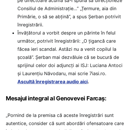
pe directoare acuma să-i spună să direcționeze
Consiliul de Administrație…” „Țermure, aia din
Primărie, o să se abțină”, a spus Șerban potrivit
înregistrării.
Învățătorul a vorbit despre un părinte în felul
următor, potrivit înregistrării: „O țigancă care
făcea ieri scandal. Astăzi nu a venit copilul la
școală”. Șerban mai dezvăluie că se bucură de
sprijinul celor doi adjuncți ai ISJ: Luciana Antoci
și Laurențiu Năvodaru, mai scrie 7iasi.ro.
Ascultă înregistrarea audio aici
.
Mesajul integral al Genovevei Farcaș:
„Pornind de la premisa că aceste înregistrări sunt
autentice, consider că sunt abordări ofensatoare care