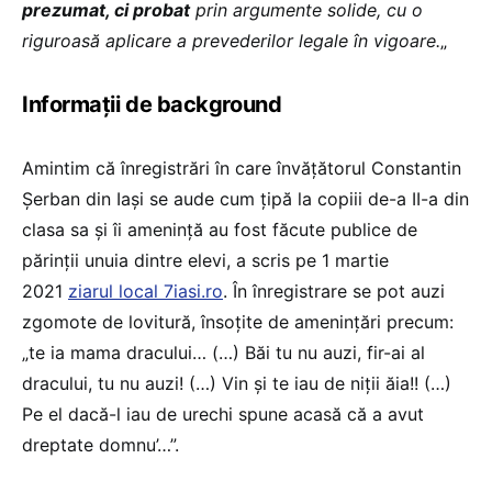
prezumat, ci probat
prin argumente solide, cu o
riguroasă aplicare a prevederilor legale în vigoare.
„
Informații de background
Amintim că înregistrări în care învățătorul Constantin
Șerban din Iași se aude cum țipă la copiii de-a II-a din
clasa sa și îi amenință au fost făcute publice de
părinții unuia dintre elevi, a scris pe 1 martie
2021
ziarul local 7iasi.ro
. În înregistrare se pot auzi
zgomote de lovitură, însoțite de amenințări precum:
„te ia mama dracului… (…) Băi tu nu auzi, fir-ai al
dracului, tu nu auzi! (…) Vin și te iau de niții ăia!! (…)
Pe el dacă-l iau de urechi spune acasă că a avut
dreptate domnu’…”.