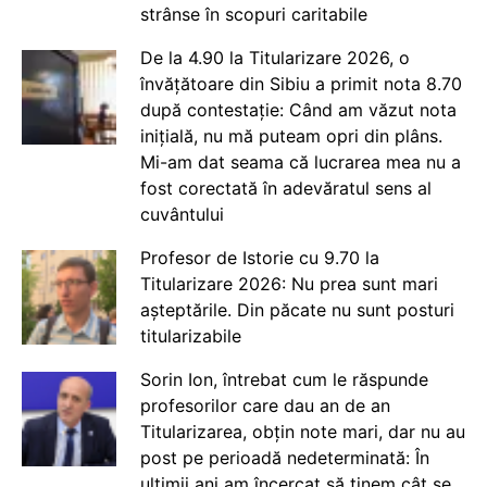
strânse în scopuri caritabile
De la 4.90 la Titularizare 2026, o
învățătoare din Sibiu a primit nota 8.70
după contestație: Când am văzut nota
inițială, nu mă puteam opri din plâns.
Mi-am dat seama că lucrarea mea nu a
fost corectată în adevăratul sens al
cuvântului
Profesor de Istorie cu 9.70 la
Titularizare 2026: Nu prea sunt mari
așteptările. Din păcate nu sunt posturi
titularizabile
Sorin Ion, întrebat cum le răspunde
profesorilor care dau an de an
Titularizarea, obțin note mari, dar nu au
post pe perioadă nedeterminată: În
ultimii ani am încercat să ținem cât se