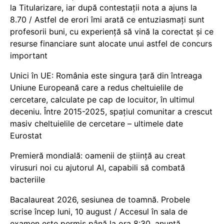
la Titularizare, iar după contestații nota a ajuns la
8.70 / Astfel de erori îmi arată ce entuziasmați sunt
profesorii buni, cu experiență să vină la corectat și ce
resurse financiare sunt alocate unui astfel de concurs
important
Unici în UE: România este singura țară din întreaga
Uniune Europeană care a redus cheltuielile de
cercetare, calculate pe cap de locuitor, în ultimul
deceniu. Între 2015-2025, spațiul comunitar a crescut
masiv cheltuielile de cercetare – ultimele date
Eurostat
Premieră mondială: oamenii de știință au creat
virusuri noi cu ajutorul AI, capabili să combată
bacteriile
Bacalaureat 2026, sesiunea de toamnă. Probele
scrise încep luni, 10 august / Accesul în sala de
examen este permis până la ora 8:30, anunță