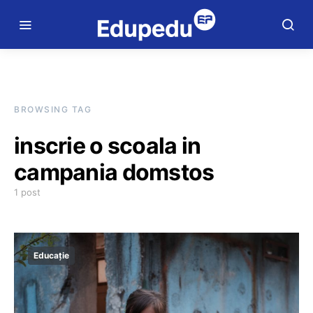
BROWSING TAG
inscrie o scoala in
campania domstos
1 post
Educație