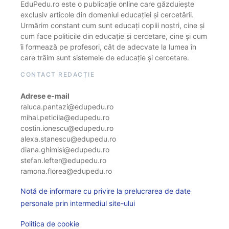
EduPedu.ro este o publicație online care găzduiește
exclusiv articole din domeniul educației și cercetării.
Urmărim constant cum sunt educați copiii noștri, cine și
cum face politicile din educație și cercetare, cine și cum
îi formează pe profesori, cât de adecvate la lumea în
care trăim sunt sistemele de educație și cercetare.
CONTACT REDACȚIE
Adrese e-mail
raluca.pantazi@edupedu.ro
mihai.peticila@edupedu.ro
costin.ionescu@edupedu.ro
alexa.stanescu@edupedu.ro
diana.ghimisi@edupedu.ro
stefan.lefter@edupedu.ro
ramona.florea@edupedu.ro
Notă de informare cu privire la prelucrarea de date
personale prin intermediul site-ului
Politica de cookie