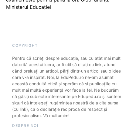
Ministerul Educației
COPYRIGHT
Pentru că scrieți despre educație, sau cu atât mai mult
datorită acestui lucru, ar fi util să citați cu link, atunci
când preluați un articol, părți dintr-un articol sau o idee
care v-a inspirat. Noi, la EduPedu.ro ne-am asumat
această conduită etică și sperăm că și publicațiile cu
mult mai multă experiență vor face la fel. Ne bucurăm
că găsiți subiecte interesante pe Edupedu.ro și suntem
siguri că înțelegeți rugămintea noastră de a cita sursa
(cu link), ca o declarație reciprocă de respect și
profesionalism. Vă mulțumim!
DESPRE NOI