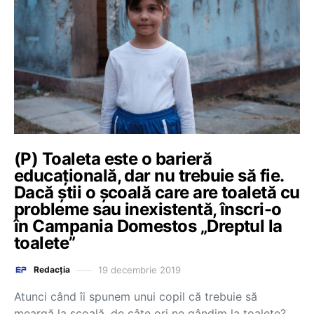
(P) Toaleta este o barieră
educațională, dar nu trebuie să fie.
Dacă știi o școală care are toaletă cu
probleme sau inexistentă, înscri-o
în Campania Domestos „Dreptul la
toalete”
19 decembrie 2019
Redacția
Atunci când îi spunem unui copil că trebuie să
meargă la școală, de câte ori ne gândim la toalete?