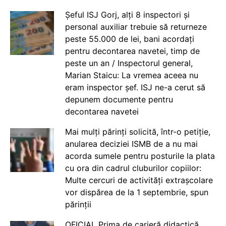
Șeful ISJ Gorj, alți 8 inspectori și
personal auxiliar trebuie să returneze
peste 55.000 de lei, bani acordați
pentru decontarea navetei, timp de
peste un an / Inspectorul general,
Marian Staicu: La vremea aceea nu
eram inspector șef. ISJ ne-a cerut să
depunem documente pentru
decontarea navetei
Mai mulți părinți solicită, într-o petiție,
anularea deciziei ISMB de a nu mai
acorda sumele pentru posturile la plata
cu ora din cadrul cluburilor copiilor:
Multe cercuri de activități extrașcolare
vor dispărea de la 1 septembrie, spun
părinții
OFICIAL Prima de carieră didactică