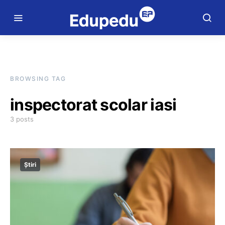
BROWSING TAG
inspectorat scolar iasi
3 posts
Știri