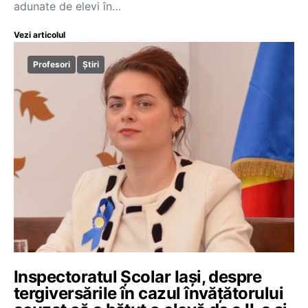
adunate de elevi în…
Vezi articolul
Profesori
Știri
Inspectoratul Școlar Iași, despre
tergiversările în cazul învățătorului