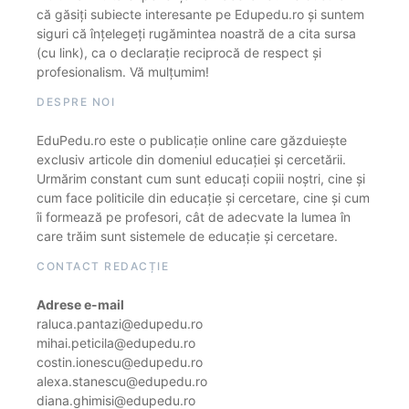
că găsiți subiecte interesante pe Edupedu.ro și suntem
siguri că înțelegeți rugămintea noastră de a cita sursa
(cu link), ca o declarație reciprocă de respect și
profesionalism. Vă mulțumim!
DESPRE NOI
EduPedu.ro este o publicație online care găzduiește
exclusiv articole din domeniul educației și cercetării.
Urmărim constant cum sunt educați copiii noștri, cine și
cum face politicile din educație și cercetare, cine și cum
îi formează pe profesori, cât de adecvate la lumea în
care trăim sunt sistemele de educație și cercetare.
CONTACT REDACȚIE
Adrese e-mail
raluca.pantazi@edupedu.ro
mihai.peticila@edupedu.ro
costin.ionescu@edupedu.ro
alexa.stanescu@edupedu.ro
diana.ghimisi@edupedu.ro