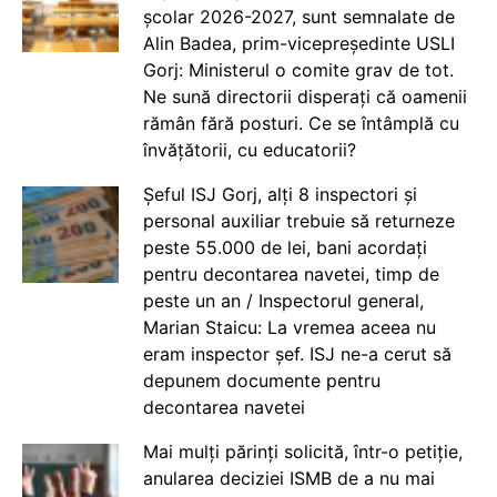
școlar 2026-2027, sunt semnalate de
Alin Badea, prim-vicepreședinte USLI
Gorj: Ministerul o comite grav de tot.
Ne sună directorii disperați că oamenii
rămân fără posturi. Ce se întâmplă cu
învățătorii, cu educatorii?
Șeful ISJ Gorj, alți 8 inspectori și
personal auxiliar trebuie să returneze
peste 55.000 de lei, bani acordați
pentru decontarea navetei, timp de
peste un an / Inspectorul general,
Marian Staicu: La vremea aceea nu
eram inspector șef. ISJ ne-a cerut să
depunem documente pentru
decontarea navetei
Mai mulți părinți solicită, într-o petiție,
anularea deciziei ISMB de a nu mai