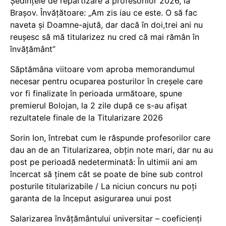
Ședințele de repartizare a profesorilor 2026, la
Brașov. Învățătoare: „Am zis iau ce este. O să fac
naveta și Doamne-ajută, dar dacă în doi,trei ani nu
reușesc să mă titularizez nu cred că mai rămân în
învățământ”
Săptămâna viitoare vom aproba memorandumul
necesar pentru ocuparea posturilor în creșele care
vor fi finalizate în perioada următoare, spune
premierul Bolojan, la 2 zile după ce s-au afișat
rezultatele finale de la Titularizare 2026
Sorin Ion, întrebat cum le răspunde profesorilor care
dau an de an Titularizarea, obțin note mari, dar nu au
post pe perioadă nedeterminată: În ultimii ani am
încercat să ținem cât se poate de bine sub control
posturile titularizabile / La niciun concurs nu poți
garanta de la început asigurarea unui post
Salarizarea învățământului universitar – coeficienți