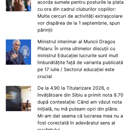
acorda sumele pentru posturile la plata
cu ora din cadrul cluburilor copiilor:
Multe cercuri de activități extrașcolare
vor dispărea de la 1 septembrie, spun
părinții
Ministrul interimar al Muncii Dragos
Pîslaru: În urma ultimelor discuții cu
ministrul Educației lucrurile sunt mult
îmbunătățite față de varianta publicată
pe 17 iulie / Sectorul educației este
crucial
De la 4.90 la Titularizare 2026, o
învățătoare din Sibiu a primit nota 8.70
după contestație: Când am văzut nota
inițială, nu mă puteam opri din plâns.
Mi-am dat seama că lucrarea mea nu a
fost corectată în adevăratul sens al
cuvântului