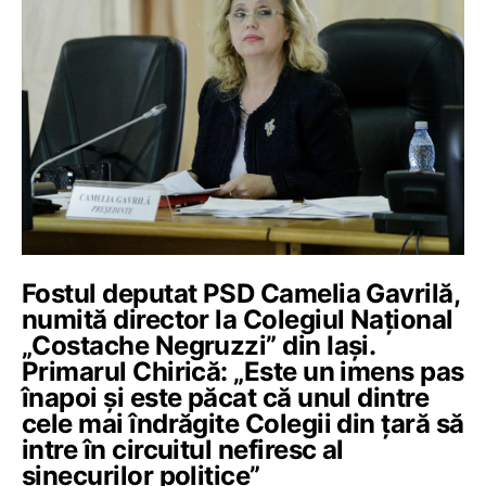
Fostul deputat PSD Camelia Gavrilă,
numită director la Colegiul Național
„Costache Negruzzi” din Iași.
Primarul Chirică: „Este un imens pas
înapoi şi este păcat că unul dintre
cele mai îndrăgite Colegii din ţară să
intre în circuitul nefiresc al
sinecurilor politice”