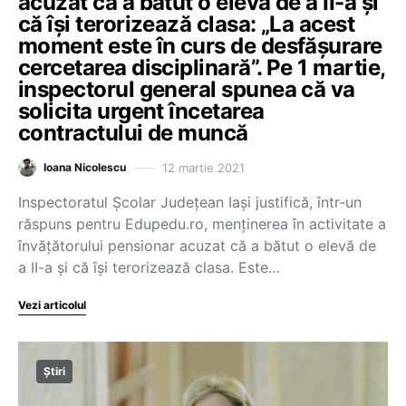
acuzat că a bătut o elevă de a II-a și
că își terorizează clasa: „La acest
moment este în curs de desfășurare
cercetarea disciplinară”. Pe 1 martie,
inspectorul general spunea că va
solicita urgent încetarea
contractului de muncă
12 martie 2021
Ioana Nicolescu
Inspectoratul Școlar Județean Iași justifică, într-un
răspuns pentru Edupedu.ro, menținerea în activitate a
învățătorului pensionar acuzat că a bătut o elevă de
a II-a și că își terorizează clasa. Este…
Vezi articolul
Știri