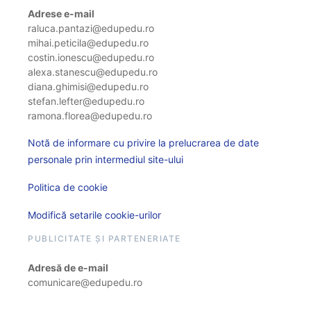
Adrese e-mail
raluca.pantazi@edupedu.ro
mihai.peticila@edupedu.ro
costin.ionescu@edupedu.ro
alexa.stanescu@edupedu.ro
diana.ghimisi@edupedu.ro
stefan.lefter@edupedu.ro
ramona.florea@edupedu.ro
Notă de informare cu privire la prelucrarea de date
personale prin intermediul site-ului
Politica de cookie
Modifică setarile cookie-urilor
PUBLICITATE ȘI PARTENERIATE
Adresă de e-mail
comunicare@edupedu.ro