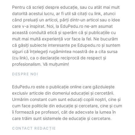
Pentru că scrieți despre educație, sau cu atât mai mult
datorită acestui lucru, ar fi util să citați cu link, atunci
când preluați un articol, părți dintr-un articol sau o idee
care v-a inspirat. Noi, la EduPedu.ro ne-am asumat
această conduită etică și sperăm că și publicațiile cu
mult mai multă experiență vor face la fel. Ne bucurăm
că găsiți subiecte interesante pe Edupedu.ro și suntem
siguri că înțelegeți rugămintea noastră de a cita sursa
(cu link), ca o declarație reciprocă de respect și
profesionalism. Vă mulțumim!
DESPRE NOI
EduPedu.ro este o publicație online care găzduiește
exclusiv articole din domeniul educației și cercetării.
Urmărim constant cum sunt educați copiii noștri, cine și
cum face politicile din educație și cercetare, cine și cum
îi formează pe profesori, cât de adecvate la lumea în
care trăim sunt sistemele de educație și cercetare.
CONTACT REDACȚIE