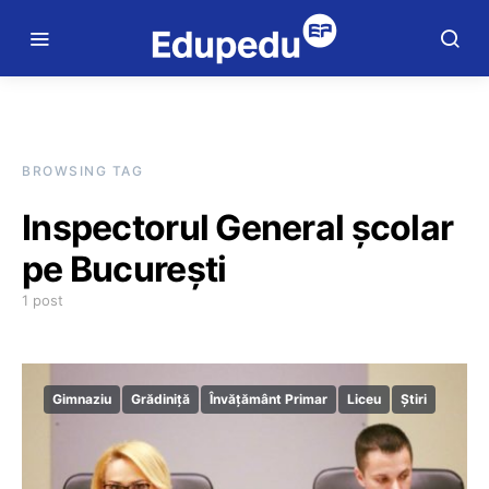
BROWSING TAG
Inspectorul General şcolar
pe Bucureşti
1 post
Gimnaziu
Grădiniță
Învățământ Primar
Liceu
Știri