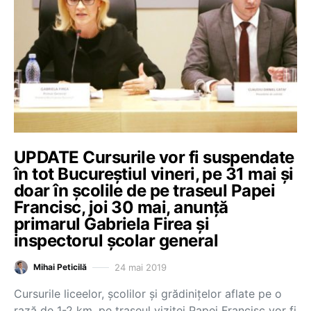
UPDATE Cursurile vor fi suspendate
în tot Bucureştiul vineri, pe 31 mai şi
doar în şcolile de pe traseul Papei
Francisc, joi 30 mai, anunţă
primarul Gabriela Firea şi
inspectorul şcolar general
24 mai 2019
Mihai Peticilă
Cursurile liceelor, şcolilor şi grădiniţelor aflate pe o
rază de 1-2 km, pe traseul vizitei Papei Francisc vor fi