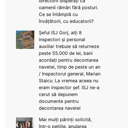
directorii disperați că
oamenii rămân fără posturi.
Ce se întâmplă cu
învățătorii, cu educatorii?
Șeful ISJ Gorj, alți 8
inspectori și personal
auxiliar trebuie să returneze
peste 55.000 de lei, bani
acordați pentru decontarea
navetei, timp de peste un an
/ Inspectorul general, Marian
Staicu: La vremea aceea nu
eram inspector șef. ISJ ne-a
cerut să depunem
documente pentru
decontarea navetei
Mai mulți părinți solicită,
într-o petiție, anularea