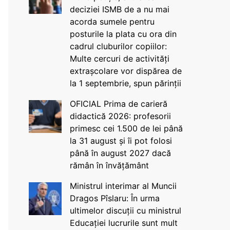
deciziei ISMB de a nu mai
acorda sumele pentru
posturile la plata cu ora din
cadrul cluburilor copiilor:
Multe cercuri de activități
extrașcolare vor dispărea de
la 1 septembrie, spun părinții
OFICIAL Prima de carieră
didactică 2026: profesorii
primesc cei 1.500 de lei până
la 31 august și îi pot folosi
până în august 2027 dacă
rămân în învățământ
Ministrul interimar al Muncii
Dragos Pîslaru: În urma
ultimelor discuții cu ministrul
Educației lucrurile sunt mult