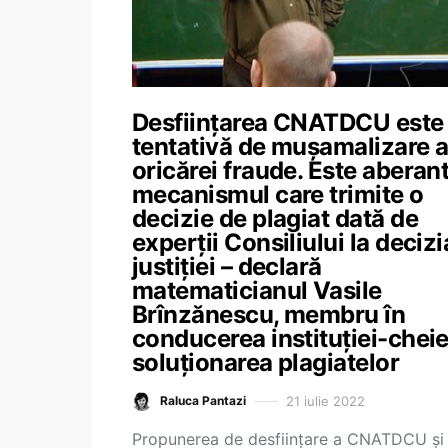
Desființarea CNATDCU este
tentativă de mușamalizare 
oricărei fraude. Este aberan
mecanismul care trimite o
decizie de plagiat dată de
experții Consiliului la decizi
justiției – declară
matematicianul Vasile
Brînzănescu, membru în
conducerea instituției-cheie
soluționarea plagiatelor
21 iulie 2022
Raluca Pantazi
Propunerea de desființare a CNATDCU și