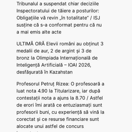
Tribunalul a suspendat chiar deciziile
Inspectoratului de tăiere a posturilor:
Obligațiile vă revin „în totalitate” / ISJ
susține că s-a conformat pentru că nu
a mai emis alte acte
ULTIMĂ ORĂ Elevii români au obținut 3
medalii de aur, 2 de argint și 3 de
bronz la Olimpiada Internațională de
Inteligență Artificială – IOAI 2026,
desfășurată în Kazahstan
Profesorul Petruț Rizea: O profesoară a
luat nota 4.90 la Titularizare, iar după
contestații nota a ajuns la 8.70 / Astfel
de erori îmi arată ce entuziasmați sunt
profesorii buni, cu experiență să vină la
corectat și ce resurse financiare sunt
alocate unui astfel de concurs