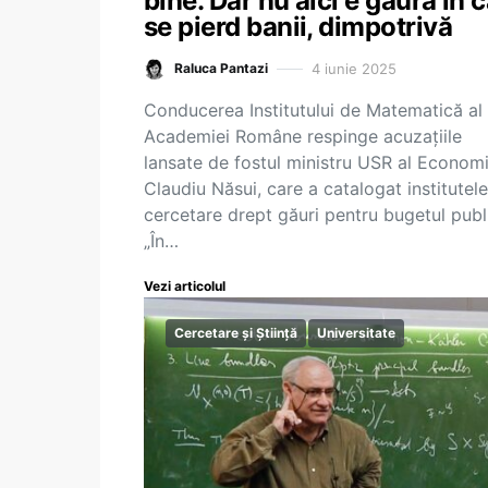
bine. Dar nu aici e gaura în 
se pierd banii, dimpotrivă
4 iunie 2025
Raluca Pantazi
Conducerea Institutului de Matematică al
Academiei Române respinge acuzațiile
lansate de fostul ministru USR al Economi
Claudiu Năsui, care a catalogat institutel
cercetare drept găuri pentru bugetul publ
„În…
Vezi articolul
Cercetare și Știință
Universitate