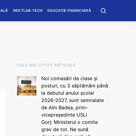
OALĂ
NEXTLAB.TECH
EDUCAȚIE FINANCIARĂ
CELE MAI CITITE ARTICOLE
Noi comasări de clase și
posturi, cu 3 săptămâni până
la debutul anului școlar
2026-2027, sunt semnalate
de Alin Badea, prim-
vicepreședinte USLI
Gorj: Ministerul o comite
grav de tot. Ne sună