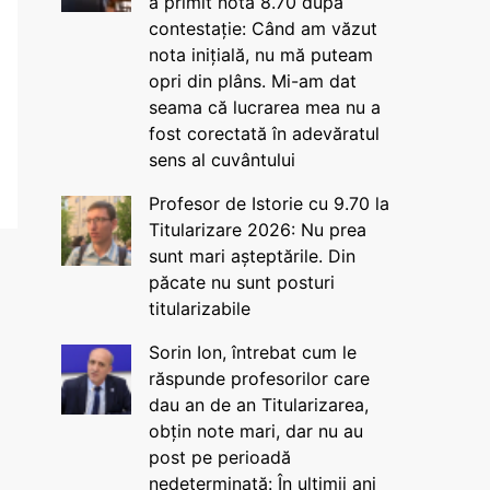
a primit nota 8.70 după
contestație: Când am văzut
nota inițială, nu mă puteam
opri din plâns. Mi-am dat
seama că lucrarea mea nu a
fost corectată în adevăratul
sens al cuvântului
Profesor de Istorie cu 9.70 la
Titularizare 2026: Nu prea
sunt mari așteptările. Din
păcate nu sunt posturi
titularizabile
Sorin Ion, întrebat cum le
răspunde profesorilor care
dau an de an Titularizarea,
obțin note mari, dar nu au
post pe perioadă
nedeterminată: În ultimii ani