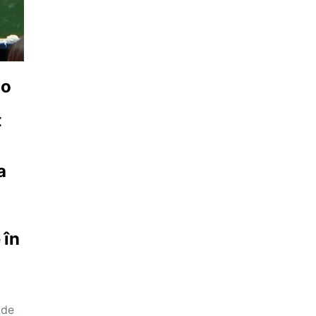
 o
a
t
a
 în
 de