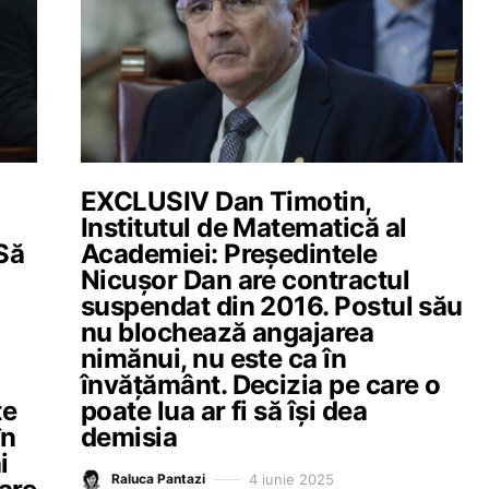
EXCLUSIV Dan Timotin,
Institutul de Matematică al
 Să
Academiei: Președintele
Nicușor Dan are contractul
suspendat din 2016. Postul său
nu blochează angajarea
nimănui, nu este ca în
învățământ. Decizia pe care o
te
poate lua ar fi să își dea
în
demisia
i
4 iunie 2025
Raluca Pantazi