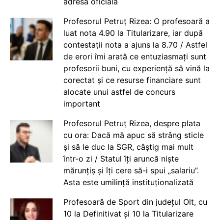
adresă oficială
Profesorul Petruț Rizea: O profesoară a
luat nota 4.90 la Titularizare, iar după
contestații nota a ajuns la 8.70 / Astfel
de erori îmi arată ce entuziasmați sunt
profesorii buni, cu experiență să vină la
corectat și ce resurse financiare sunt
alocate unui astfel de concurs
important
Profesorul Petruț Rizea, despre plata
cu ora: Dacă mă apuc să strâng sticle
și să le duc la SGR, câștig mai mult
într-o zi / Statul îți aruncă niște
mărunțiș și îți cere să-i spui „salariu”.
Asta este umilință instituționalizată
Profesoară de Sport din județul Olt, cu
10 la Definitivat și 10 la Titularizare