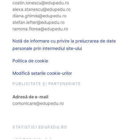
costin.ionescu@edupedu.ro
alexa.stanescu@edupedu.ro
diana.ghimisi@edupedu.ro
stefan.lefter@edupedu.ro
ramona.florea@edupedu.ro
Notă de informare cu privire la prelucrarea de date
personale prin intermediul site-ului
Politica de cookie
Modifică setarile cookie-urilor
PUBLICITATE ȘI PARTENERIATE
Adresă de e-mail
comunicare@edupedu.ro
STATISTICI EDUPEDU.RO