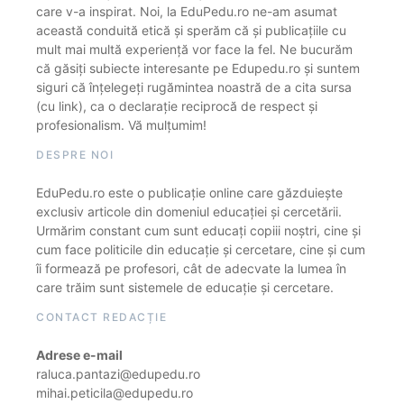
care v-a inspirat. Noi, la EduPedu.ro ne-am asumat
această conduită etică și sperăm că și publicațiile cu
mult mai multă experiență vor face la fel. Ne bucurăm
că găsiți subiecte interesante pe Edupedu.ro și suntem
siguri că înțelegeți rugămintea noastră de a cita sursa
(cu link), ca o declarație reciprocă de respect și
profesionalism. Vă mulțumim!
DESPRE NOI
EduPedu.ro este o publicație online care găzduiește
exclusiv articole din domeniul educației și cercetării.
Urmărim constant cum sunt educați copiii noștri, cine și
cum face politicile din educație și cercetare, cine și cum
îi formează pe profesori, cât de adecvate la lumea în
care trăim sunt sistemele de educație și cercetare.
CONTACT REDACȚIE
Adrese e-mail
raluca.pantazi@edupedu.ro
mihai.peticila@edupedu.ro