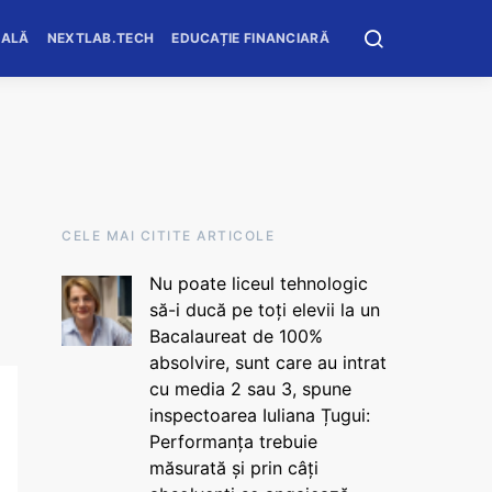
OALĂ
NEXTLAB.TECH
EDUCAȚIE FINANCIARĂ
CELE MAI CITITE ARTICOLE
Nu poate liceul tehnologic
să-i ducă pe toți elevii la un
Bacalaureat de 100%
absolvire, sunt care au intrat
cu media 2 sau 3, spune
inspectoarea Iuliana Țugui:
Performanța trebuie
măsurată și prin câți