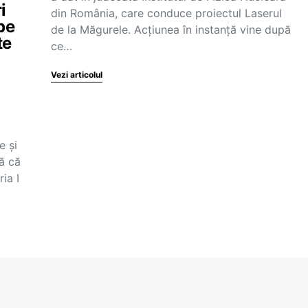
i
din România, care conduce proiectul Laserul
 pe
de la Măgurele. Acțiunea în instanță vine după
te
ce…
Vezi articolul
e și
ă că
ia I