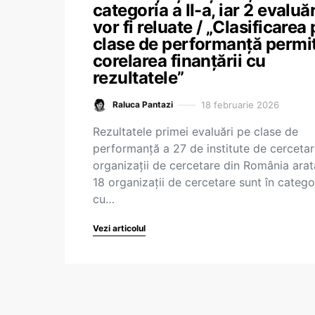
categoria a II-a, iar 2 evaluăr
vor fi reluate / „Clasificarea
clase de performanță permi
corelarea finanțării cu
rezultatele”
18 februarie 2026
Raluca Pantazi
Rezultatele primei evaluări pe clase de
performanță a 27 de institute de cercetar
organizații de cercetare din România arat
18 organizații de cercetare sunt în categor
cu…
Vezi articolul