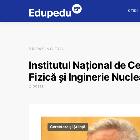
ȘTIRI
BROWSING TAG
Institutul Național de 
Fizică și Inginerie Nucl
2 posts
Cercetare și Știință