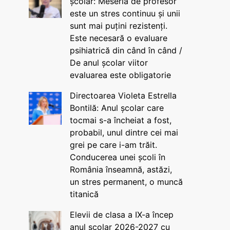
școlar: Meseria de profesor
este un stres continuu și unii
sunt mai puțini rezistenți.
Este necesară o evaluare
psihiatrică din când în când /
De anul școlar viitor
evaluarea este obligatorie
Directoarea Violeta Estrella
Bontilă: Anul școlar care
tocmai s-a încheiat a fost,
probabil, unul dintre cei mai
grei pe care i-am trăit.
Conducerea unei școli în
România înseamnă, astăzi,
un stres permanent, o muncă
titanică
Elevii de clasa a IX-a încep
anul școlar 2026-2027 cu