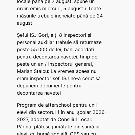
locale până pe 7 august, spune un
ordin emis miercuri, 5 august / Toate
măsurile trebuie încheiate până pe 24
august
Șeful ISJ Gorj, alți 8 inspectori și
personal auxiliar trebuie să returneze
peste 55.000 de lei, bani acordați
pentru decontarea navetei, timp de
peste un an / Inspectorul general,
Marian Staicu: La vremea aceea nu
eram inspector șef. ISJ ne-a cerut să
depunem documente pentru
decontarea navetei
Program de afterschool pentru unii
elevi din sectorul 1 în anul școlar 2026-
2027, adoptat de Consiliul Local:
Părinții plătesc jumătate din sumă iar
elevii cu bursă socială, CES sau cu