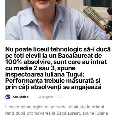
Nu poate liceul tehnologic să-i ducă
pe toți elevii la un Bacalaureat de
100% absolvire, sunt care au intrat
cu media 2 sau 3, spune
inspectoarea Iuliana Țugui:
Performanța trebuie măsurată și
prin câți absolvenți se angajează
4 august 2026
Ana Moise
Liceele tehnologice nu ar trebui evaluate în primul
rând după promovarea la Bacalaureat, spune Iuliana