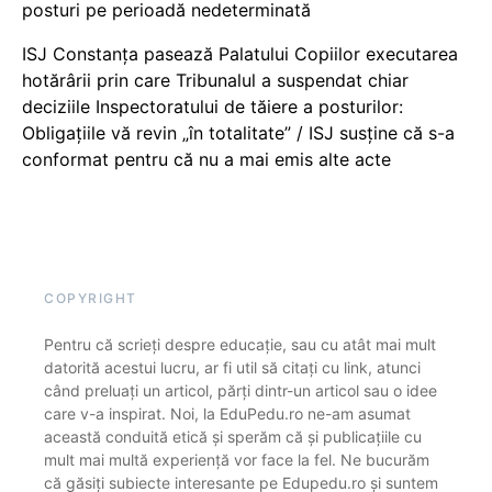
posturi pe perioadă nedeterminată
ISJ Constanța pasează Palatului Copiilor executarea
hotărârii prin care Tribunalul a suspendat chiar
deciziile Inspectoratului de tăiere a posturilor:
Obligațiile vă revin „în totalitate” / ISJ susține că s-a
conformat pentru că nu a mai emis alte acte
COPYRIGHT
Pentru că scrieți despre educație, sau cu atât mai mult
datorită acestui lucru, ar fi util să citați cu link, atunci
când preluați un articol, părți dintr-un articol sau o idee
care v-a inspirat. Noi, la EduPedu.ro ne-am asumat
această conduită etică și sperăm că și publicațiile cu
mult mai multă experiență vor face la fel. Ne bucurăm
că găsiți subiecte interesante pe Edupedu.ro și suntem