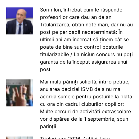
Sorin Ion, întrebat cum le răspunde
profesorilor care dau an de an
Titularizarea, obțin note mari, dar nu au
post pe perioadă nedeterminată: În
ultimii ani am încercat să ținem cât se
poate de bine sub control posturile
titularizabile / La niciun concurs nu poți
garanta de la început asigurarea unui
post
Mai mulți părinți solicită, într-o petiție,
anularea deciziei ISMB de a nu mai
acorda sumele pentru posturile la plata
cu ora din cadrul cluburilor copiilor:
Multe cercuri de activități extrașcolare
vor dispărea de la 1 septembrie, spun
părinții
Titularizare 2026. Astăzi, lista