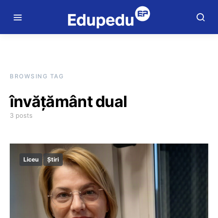
BROWSING TAG
învățământ dual
3 posts
Liceu
Știri