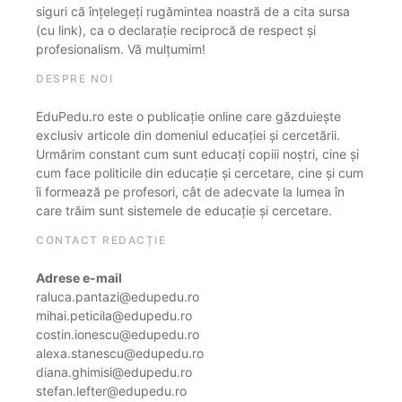
siguri că înțelegeți rugămintea noastră de a cita sursa
(cu link), ca o declarație reciprocă de respect și
profesionalism. Vă mulțumim!
DESPRE NOI
EduPedu.ro este o publicație online care găzduiește
exclusiv articole din domeniul educației și cercetării.
Urmărim constant cum sunt educați copiii noștri, cine și
cum face politicile din educație și cercetare, cine și cum
îi formează pe profesori, cât de adecvate la lumea în
care trăim sunt sistemele de educație și cercetare.
CONTACT REDACȚIE
Adrese e-mail
raluca.pantazi@edupedu.ro
mihai.peticila@edupedu.ro
costin.ionescu@edupedu.ro
alexa.stanescu@edupedu.ro
diana.ghimisi@edupedu.ro
stefan.lefter@edupedu.ro