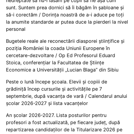
nedreptate să nu-i lăsăm pe copii să fie așa cum
sunt. Suntem prea dornici să îi băgăm în șabloane și
să-i corectăm / Dorința noastră de a-i aduce pe toți
la anumite standarde ar putea duce la pierderi la nivel
personal
Bugetele reale ale reconectării diasporei științifice și
poziția României la coada Uniunii Europene în
cercetare-dezvoltare / Op Ed Profesorul Eduard
Stoica, conferențiar la Facultatea de Științe
Economice a Universității „Lucian Blaga” din Sibiu
Peste o lună începe școala. Elevii și copiii de
grădiniță încep cursurile și activitățile pe 7
septembrie, după vacanța de vară / Calendarul anului
școlar 2026-2027 și lista vacanțelor
An școlar 2026-2027. Lista posturilor pentru
profesori a fost actualizată, pe fiecare județ, după
repartizarea candidaților de la Titularizare 2026 pe