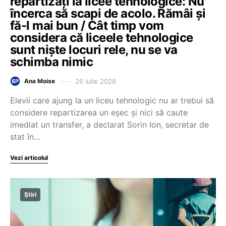
repartizați la licee tehnologice: Nu
încerca să scapi de acolo. Rămâi și
fă-l mai bun / Cât timp vom
considera că liceele tehnologice
sunt niște locuri rele, nu se va
schimba nimic
26 iulie 2026
Ana Moise
Elevii care ajung la un liceu tehnologic nu ar trebui să
considere repartizarea un eșec și nici să caute
imediat un transfer, a declarat Sorin Ion, secretar de
stat în…
Vezi articolul
Știri