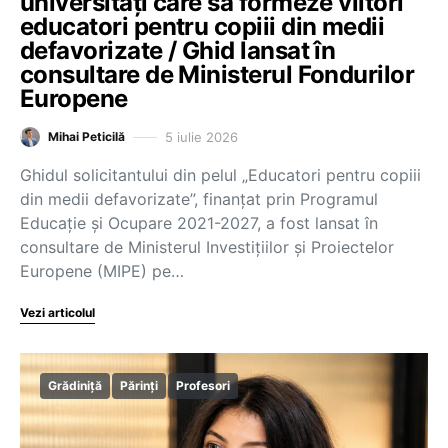
universități care să formeze viitori
educatori pentru copiii din medii
defavorizate / Ghid lansat în
consultare de Ministerul Fondurilor
Europene
5 iulie 2026
Mihai Peticilă
Ghidul solicitantului din pelul „Educatori pentru copiii
din medii defavorizate”, finanțat prin Programul
Educație și Ocupare 2021-2027, a fost lansat în
consultare de Ministerul Investițiilor și Proiectelor
Europene (MIPE) pe…
Vezi articolul
Grădiniță
Părinți
Profesori