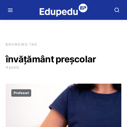
BROWSING TAG
învățământ preșcolar
4 posts
Profesori