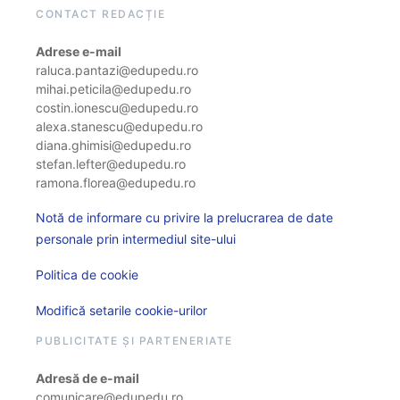
CONTACT REDACȚIE
Adrese e-mail
raluca.pantazi@edupedu.ro
mihai.peticila@edupedu.ro
costin.ionescu@edupedu.ro
alexa.stanescu@edupedu.ro
diana.ghimisi@edupedu.ro
stefan.lefter@edupedu.ro
ramona.florea@edupedu.ro
Notă de informare cu privire la prelucrarea de date
personale prin intermediul site-ului
Politica de cookie
Modifică setarile cookie-urilor
PUBLICITATE ȘI PARTENERIATE
Adresă de e-mail
comunicare@edupedu.ro