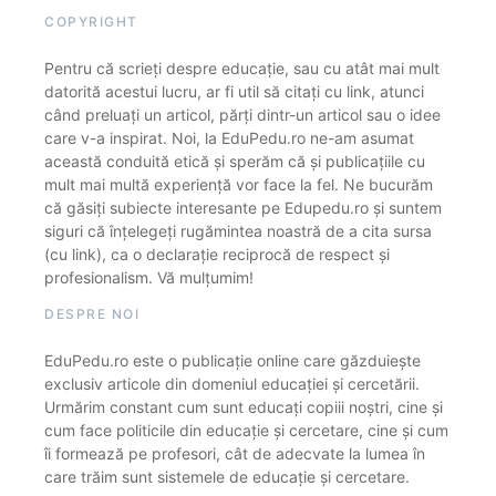
COPYRIGHT
Pentru că scrieți despre educație, sau cu atât mai mult
datorită acestui lucru, ar fi util să citați cu link, atunci
când preluați un articol, părți dintr-un articol sau o idee
care v-a inspirat. Noi, la EduPedu.ro ne-am asumat
această conduită etică și sperăm că și publicațiile cu
mult mai multă experiență vor face la fel. Ne bucurăm
că găsiți subiecte interesante pe Edupedu.ro și suntem
siguri că înțelegeți rugămintea noastră de a cita sursa
(cu link), ca o declarație reciprocă de respect și
profesionalism. Vă mulțumim!
DESPRE NOI
EduPedu.ro este o publicație online care găzduiește
exclusiv articole din domeniul educației și cercetării.
Urmărim constant cum sunt educați copiii noștri, cine și
cum face politicile din educație și cercetare, cine și cum
îi formează pe profesori, cât de adecvate la lumea în
care trăim sunt sistemele de educație și cercetare.