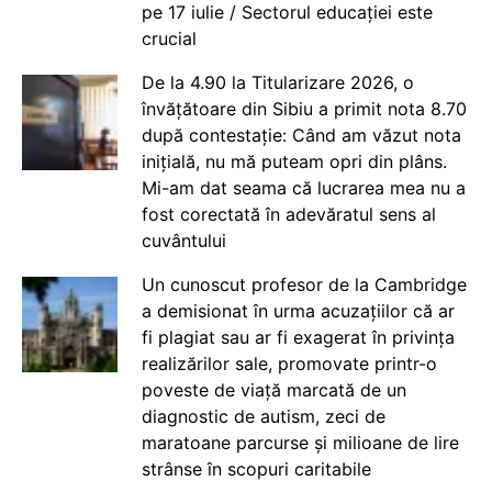
pe 17 iulie / Sectorul educației este
crucial
De la 4.90 la Titularizare 2026, o
învățătoare din Sibiu a primit nota 8.70
după contestație: Când am văzut nota
inițială, nu mă puteam opri din plâns.
Mi-am dat seama că lucrarea mea nu a
fost corectată în adevăratul sens al
cuvântului
Un cunoscut profesor de la Cambridge
a demisionat în urma acuzațiilor că ar
fi plagiat sau ar fi exagerat în privința
realizărilor sale, promovate printr-o
poveste de viață marcată de un
diagnostic de autism, zeci de
maratoane parcurse și milioane de lire
strânse în scopuri caritabile