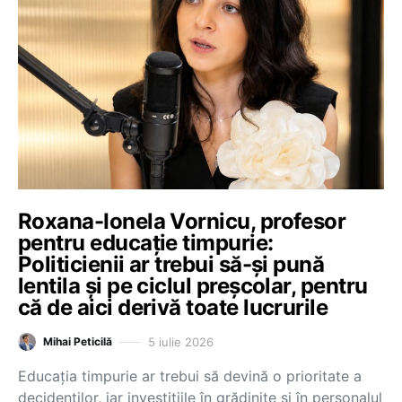
Roxana-Ionela Vornicu, profesor
pentru educație timpurie:
Politicienii ar trebui să-și pună
lentila și pe ciclul preșcolar, pentru
că de aici derivă toate lucrurile
5 iulie 2026
Mihai Peticilă
Educația timpurie ar trebui să devină o prioritate a
decidenților, iar investițiile în grădinițe și în personalul