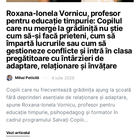
Roxana-Ionela Vornicu, profesor
pentru educație timpurie: Copilul
care nu merge la grădiniță nu știe
cum să-și facă prieteni, cum să
împartă lucrurile sau cum să
gestioneze conflicte și intră în clasa
pregătitoare cu întârzieri de
adaptare, relaționare și învățare
4 iulie 2026
Mihai Peticilă
Copiii care nu frecventează grădinița ajung la școală
fără deprinderi esențiale de relaționare și adaptare,
spune Roxana-Ionela Vornicu, profesor pentru
educație timpurie, psihopedagog și formator în
cadrul programului Salvați Copiii…
Vezi articolul