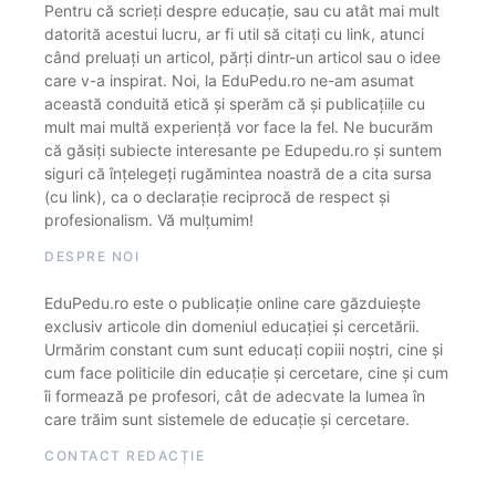
Pentru că scrieți despre educație, sau cu atât mai mult
datorită acestui lucru, ar fi util să citați cu link, atunci
când preluați un articol, părți dintr-un articol sau o idee
care v-a inspirat. Noi, la EduPedu.ro ne-am asumat
această conduită etică și sperăm că și publicațiile cu
mult mai multă experiență vor face la fel. Ne bucurăm
că găsiți subiecte interesante pe Edupedu.ro și suntem
siguri că înțelegeți rugămintea noastră de a cita sursa
(cu link), ca o declarație reciprocă de respect și
profesionalism. Vă mulțumim!
DESPRE NOI
EduPedu.ro este o publicație online care găzduiește
exclusiv articole din domeniul educației și cercetării.
Urmărim constant cum sunt educați copiii noștri, cine și
cum face politicile din educație și cercetare, cine și cum
îi formează pe profesori, cât de adecvate la lumea în
care trăim sunt sistemele de educație și cercetare.
CONTACT REDACȚIE