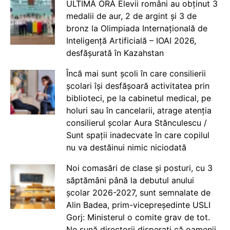
ULTIMĂ ORĂ Elevii români au obținut 3
medalii de aur, 2 de argint și 3 de
bronz la Olimpiada Internațională de
Inteligență Artificială – IOAI 2026,
desfășurată în Kazahstan
Încă mai sunt școli în care consilierii
școlari își desfășoară activitatea prin
biblioteci, pe la cabinetul medical, pe
holuri sau în cancelarii, atrage atenția
consilierul școlar Aura Stănculescu /
Sunt spații inadecvate în care copilul
nu va destăinui nimic niciodată
Noi comasări de clase și posturi, cu 3
săptămâni până la debutul anului
școlar 2026-2027, sunt semnalate de
Alin Badea, prim-vicepreședinte USLI
Gorj: Ministerul o comite grav de tot.
Ne sună directorii disperați că oamenii