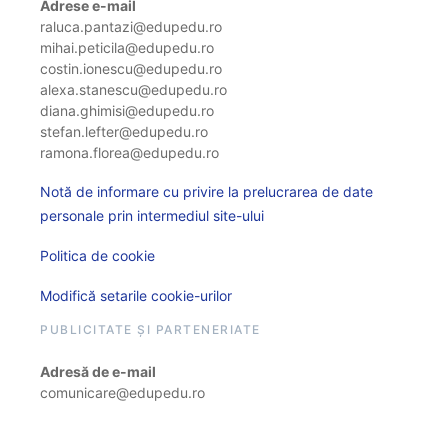
Adrese e-mail
raluca.pantazi@edupedu.ro
mihai.peticila@edupedu.ro
costin.ionescu@edupedu.ro
alexa.stanescu@edupedu.ro
diana.ghimisi@edupedu.ro
stefan.lefter@edupedu.ro
ramona.florea@edupedu.ro
Notă de informare cu privire la prelucrarea de date
personale prin intermediul site-ului
Politica de cookie
Modifică setarile cookie-urilor
PUBLICITATE ȘI PARTENERIATE
Adresă de e-mail
comunicare@edupedu.ro