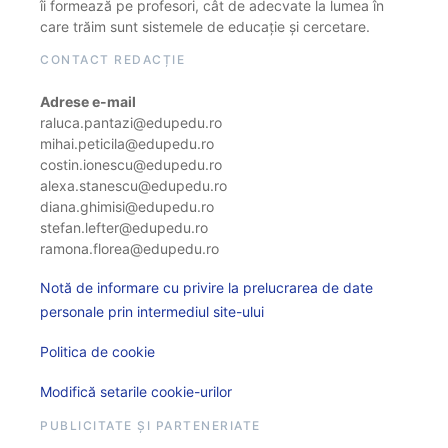
îi formează pe profesori, cât de adecvate la lumea în
care trăim sunt sistemele de educație și cercetare.
CONTACT REDACȚIE
Adrese e-mail
raluca.pantazi@edupedu.ro
mihai.peticila@edupedu.ro
costin.ionescu@edupedu.ro
alexa.stanescu@edupedu.ro
diana.ghimisi@edupedu.ro
stefan.lefter@edupedu.ro
ramona.florea@edupedu.ro
Notă de informare cu privire la prelucrarea de date
personale prin intermediul site-ului
Politica de cookie
Modifică setarile cookie-urilor
PUBLICITATE ȘI PARTENERIATE