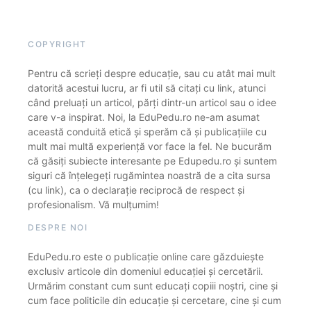
COPYRIGHT
Pentru că scrieți despre educație, sau cu atât mai mult
datorită acestui lucru, ar fi util să citați cu link, atunci
când preluați un articol, părți dintr-un articol sau o idee
care v-a inspirat. Noi, la EduPedu.ro ne-am asumat
această conduită etică și sperăm că și publicațiile cu
mult mai multă experiență vor face la fel. Ne bucurăm
că găsiți subiecte interesante pe Edupedu.ro și suntem
siguri că înțelegeți rugămintea noastră de a cita sursa
(cu link), ca o declarație reciprocă de respect și
profesionalism. Vă mulțumim!
DESPRE NOI
EduPedu.ro este o publicație online care găzduiește
exclusiv articole din domeniul educației și cercetării.
Urmărim constant cum sunt educați copiii noștri, cine și
cum face politicile din educație și cercetare, cine și cum