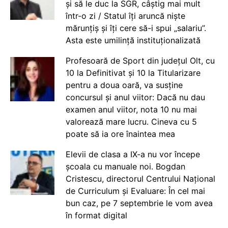
și să le duc la SGR, câștig mai mult
într-o zi / Statul îți aruncă niște
mărunțiș și îți cere să-i spui „salariu”.
Asta este umilință instituționalizată
Profesoară de Sport din județul Olt, cu
10 la Definitivat și 10 la Titularizare
pentru a doua oară, va susține
concursul și anul viitor: Dacă nu dau
examen anul viitor, nota 10 nu mai
valorează mare lucru. Cineva cu 5
poate să ia ore înaintea mea
Elevii de clasa a IX-a nu vor începe
școala cu manuale noi. Bogdan
Cristescu, directorul Centrului Național
de Curriculum și Evaluare: În cel mai
bun caz, pe 7 septembrie le vom avea
în format digital