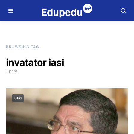
BROWSING TAG
invatator iasi
1 post
Știri