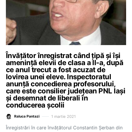
Învățător înregistrat când țipă și își
amenință elevii de clasa a II-a, după
ce anul trecut a fost acuzat de
lovirea unei eleve. Inspectoratul
anunță concedierea profesorului,
care este consilier județean PNL Iași
și desemnat de liberali în
conducerea școlii
1 martie 2021
Raluca Pantazi
Înregistrări în care învățătorul Constantin Șerban din