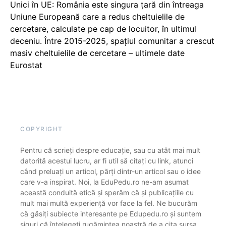
Unici în UE: România este singura țară din întreaga
Uniune Europeană care a redus cheltuielile de
cercetare, calculate pe cap de locuitor, în ultimul
deceniu. Între 2015-2025, spațiul comunitar a crescut
masiv cheltuielile de cercetare – ultimele date
Eurostat
COPYRIGHT
Pentru că scrieți despre educație, sau cu atât mai mult
datorită acestui lucru, ar fi util să citați cu link, atunci
când preluați un articol, părți dintr-un articol sau o idee
care v-a inspirat. Noi, la EduPedu.ro ne-am asumat
această conduită etică și sperăm că și publicațiile cu
mult mai multă experiență vor face la fel. Ne bucurăm
că găsiți subiecte interesante pe Edupedu.ro și suntem
siguri că înțelegeți rugămintea noastră de a cita sursa