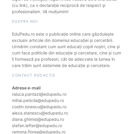
(cu link), ca o declarație reciprocă de respect și
profesionalism. Vă mulțumim!
DESPRE NOI
EduPedu.ro este o publicație online care găzduiește
exclusiv articole din domeniul educației și cercetării.
Urmărim constant cum sunt educați copiii noștri, cine și
cum face politicile din educație și cercetare, cine și cum
îi formează pe profesori, cât de adecvate la lumea în
care trăim sunt sistemele de educație și cercetare.
CONTACT REDACȚIE
Adrese e-mail
raluca.pantazi@edupedu.ro
mihai.peticila@edupedu.ro
costin.ionescu@edupedu.ro
alexa.stanescu@edupedu.ro
diana.ghimisi@edupedu.ro
stefan.lefter@edupedu.ro
ramona.florea@edupedu.ro