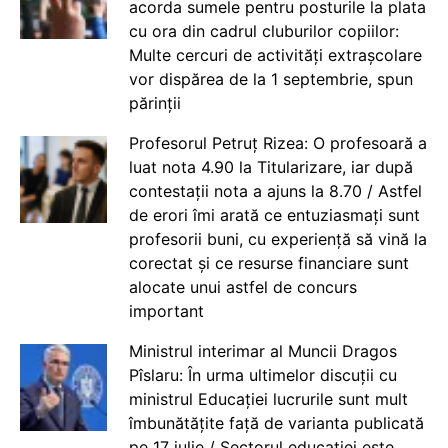
acorda sumele pentru posturile la plata
cu ora din cadrul cluburilor copiilor:
Multe cercuri de activități extrașcolare
vor dispărea de la 1 septembrie, spun
părinții
Profesorul Petruț Rizea: O profesoară a
luat nota 4.90 la Titularizare, iar după
contestații nota a ajuns la 8.70 / Astfel
de erori îmi arată ce entuziasmați sunt
profesorii buni, cu experiență să vină la
corectat și ce resurse financiare sunt
alocate unui astfel de concurs
important
Ministrul interimar al Muncii Dragos
Pîslaru: În urma ultimelor discuții cu
ministrul Educației lucrurile sunt mult
îmbunătățite față de varianta publicată
pe 17 iulie / Sectorul educației este