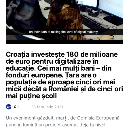
Croația investește 180 de milioane
de euro pentru digitalizare în
educație. Cei mai mulți bani – din
fonduri europene. Țara are o
populație de aproape cinci ori mai
mică decât a României și de cinci ori
mai puține școli
23 februarie 2021
C.I.
Un eveniment găzduit, marți, de Comisia Europeană
pune în lumină un proiect asumat deja la nivel