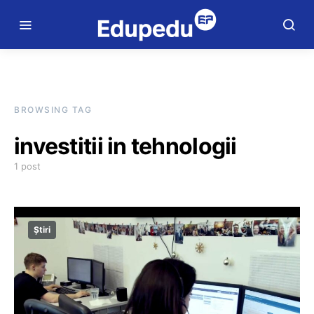
BROWSING TAG
investitii in tehnologii
1 post
Știri