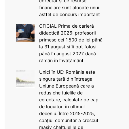
corectat și ce resurse
financiare sunt alocate unui
astfel de concurs important
OFICIAL Prima de carieră
didactică 2026: profesorii
primesc cei 1.500 de lei până
la 31 august și îi pot folosi
până în august 2027 dacă
rămân în învățământ
Unici în UE: România este
singura țară din întreaga
Uniune Europeană care a
redus cheltuielile de
cercetare, calculate pe cap
de locuitor, în ultimul
deceniu. Între 2015-2025,
spațiul comunitar a crescut
masiv cheltuielile de