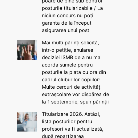
poate de bine sub control
posturile titularizabile / La
niciun concurs nu poți
garanta de la început
asigurarea unui post
Mai mulți părinți solicită,
într-o petiție, anularea
deciziei ISMB de a nu mai
acorda sumele pentru
posturile la plata cu ora din
cadrul cluburilor copiilor:
Multe cercuri de activități
extrașcolare vor dispărea de
la 1 septembrie, spun părinții
Titularizare 2026. Astăzi,
lista posturilor pentru
profesori va fi actualizată,
după repartizarea