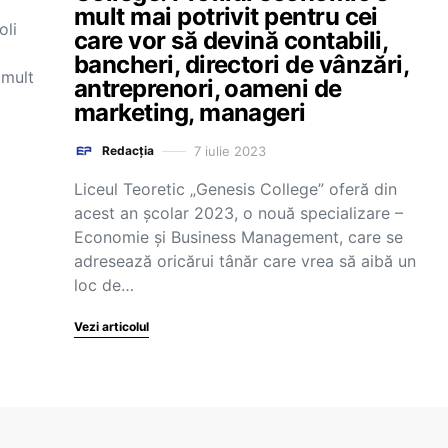
mult mai potrivit pentru cei
oli
care vor să devină contabili,
bancheri, directori de vânzări,
 mult
antreprenori, oameni de
marketing, manageri
7 iulie 2023
Redacția
Liceul Teoretic „Genesis College” oferă din
acest an școlar 2023, o nouă specializare –
Economie și Business Management, care se
adresează oricărui tânăr care vrea să aibă un
loc de…
Vezi articolul