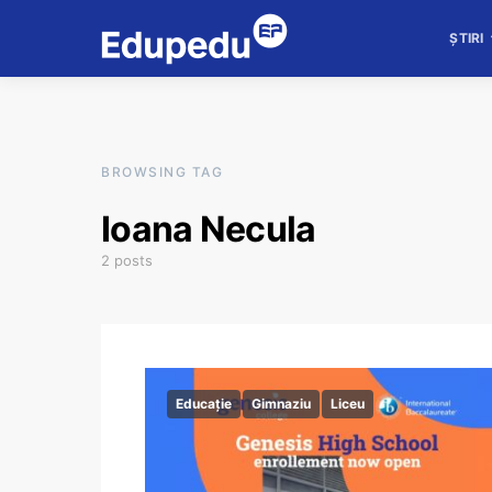
ȘTIRI
BROWSING TAG
Ioana Necula
2 posts
Educație
Gimnaziu
Liceu