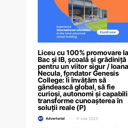
Liceu cu 100% promovare l
Bac și IB, școală și grădiniță
pentru un viitor sigur / Ioan
Necula, fondator Genesis
College: Îi învățăm să
gândească global, să fie
curioși, autonomi și capabili
transforme cunoașterea în
soluții reale (P)
11 iulie 2025
Advertorial