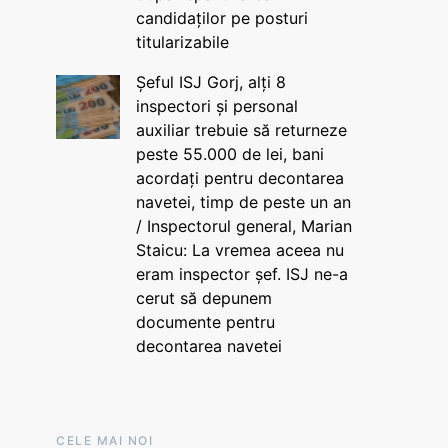
candidaților pe posturi
titularizabile
Șeful ISJ Gorj, alți 8
inspectori și personal
auxiliar trebuie să returneze
peste 55.000 de lei, bani
acordați pentru decontarea
navetei, timp de peste un an
/ Inspectorul general, Marian
Staicu: La vremea aceea nu
eram inspector șef. ISJ ne-a
cerut să depunem
documente pentru
decontarea navetei
CELE MAI NOI