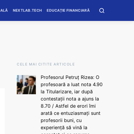
OALĂ
NEXTLAB.TECH
EDUCAȚIE FINANCIARĂ
CELE MAI CITITE ARTICOLE
Profesorul Petruț Rizea: O
profesoară a luat nota 4.90
la Titularizare, iar după
contestații nota a ajuns la
8.70 / Astfel de erori îmi
arată ce entuziasmați sunt
profesorii buni, cu
experiență să vină la