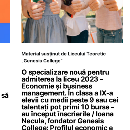
a
Material susținut de Liceului Teoretic
„Genesis College”
a
O specializare nouă pentru
admiterea la liceu 2023 –
Economie și business
management. În clasa a IX-a
 să
elevii cu medii peste 9 sau cei
talentați pot primi 10 burse –
au început înscrierile / Ioana
Necula, fondator Genesis
College: Profilul economic e