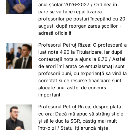
anul școlar 2026-2027 / Ordinea în
care se va face repartizarea
profesorilor pe posturi începând cu 20
august, după reorganizarea școlilor -
adresă oficială
Profesorul Petruț Rizea: O profesoară a
luat nota 4.90 la Titularizare, iar după
contestații nota a ajuns la 8.70 / Astfel
de erori îmi arată ce entuziasmați sunt
profesorii buni, cu experiență să vină la
corectat și ce resurse financiare sunt
alocate unui astfel de concurs
important
Profesorul Petruț Rizea, despre plata
cu ora: Dacă mă apuc să strâng sticle
și să le duc la SGR, câștig mai mult
într-o zi / Statul îți aruncă niște