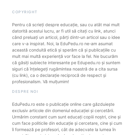
COPYRIGHT
Pentru că scrieți despre educație, sau cu atât mai mult
datorită acestui lucru, ar fi util să citați cu link, atunci
când preluați un articol, părți dintr-un articol sau o idee
care v-a inspirat. Noi, la EduPedu.ro ne-am asumat
această conduită etică și sperăm că și publicațiile cu
mult mai multă experiență vor face la fel. Ne bucurăm
că găsiți subiecte interesante pe Edupedu.ro și suntem
siguri că înțelegeți rugămintea noastră de a cita sursa
(cu link), ca o declarație reciprocă de respect și
profesionalism. Vă mulțumim!
DESPRE NOI
EduPedu.ro este o publicație online care găzduiește
exclusiv articole din domeniul educației și cercetării.
Urmărim constant cum sunt educați copiii noștri, cine și
cum face politicile din educație și cercetare, cine și cum
îi formează pe profesori, cât de adecvate la lumea în