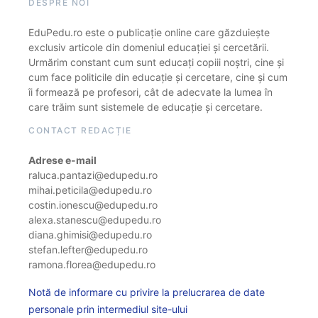
DESPRE NOI
EduPedu.ro este o publicație online care găzduiește
exclusiv articole din domeniul educației și cercetării.
Urmărim constant cum sunt educați copiii noștri, cine și
cum face politicile din educație și cercetare, cine și cum
îi formează pe profesori, cât de adecvate la lumea în
care trăim sunt sistemele de educație și cercetare.
CONTACT REDACȚIE
Adrese e-mail
raluca.pantazi@edupedu.ro
mihai.peticila@edupedu.ro
costin.ionescu@edupedu.ro
alexa.stanescu@edupedu.ro
diana.ghimisi@edupedu.ro
stefan.lefter@edupedu.ro
ramona.florea@edupedu.ro
Notă de informare cu privire la prelucrarea de date
personale prin intermediul site-ului