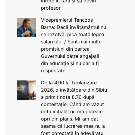
întorc în țară și să devin
profesor
Vicepremierul Tanczos
Barna: Dacă învățământul nu
se rezolvă, pică toată legea
salarizării / Sunt mai multe
promisiuni din partea
Guvernului către angajații
din educație și nu par a fi
respectate
De la 4.90 la Titularizare
2026, o învățătoare din Sibiu
a primit nota 8.70 după
contestație: Când am văzut
nota inițială, nu mă puteam
opri din plâns. Mi-am dat
seama că lucrarea mea nu a
fost corectată în adevăratul