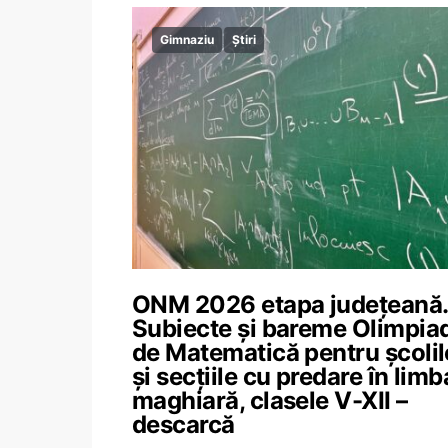
Gimnaziu
Știri
ONM 2026 etapa județeană.
Subiecte și bareme Olimpia
de Matematică pentru școlil
și secțiile cu predare în limb
maghiară, clasele V-XII –
descarcă