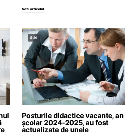
Vezi articolul
Știri
nul
Posturile didactice vacante, an
ă
școlar 2024-2025, au fost
re
actualizate de unele