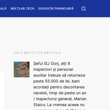
OALĂ
NEXTLAB.TECH
EDUCAȚIE FINANCIARĂ
CELE MAI CITITE ARTICOLE
Șeful ISJ Gorj, alți 8
inspectori și personal
auxiliar trebuie să returneze
peste 55.000 de lei, bani
acordați pentru decontarea
navetei, timp de peste un an
/ Inspectorul general, Marian
Staicu: La vremea aceea nu