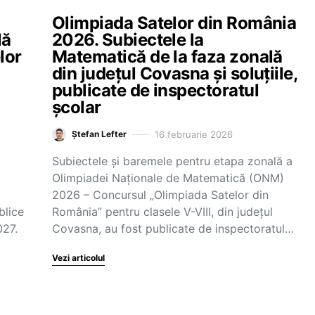
Olimpiada Satelor din România
lă
2026. Subiectele la
lor
Matematică de la faza zonală
din județul Covasna și soluțiile,
publicate de inspectoratul
școlar
16 februarie 2026
Ștefan Lefter
Subiectele și baremele pentru etapa zonală a
Olimpiadei Naționale de Matematică (ONM)
2026 – Concursul „Olimpiada Satelor din
blice
România” pentru clasele V-VIII, din județul
027.
Covasna, au fost publicate de inspectoratul…
Vezi articolul