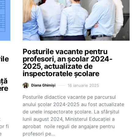
Posturile vacante pentru
ile
profesori, an școlar 2024-
2025, actualizate de
a
inspectoratele școlare
nță
16 ianuarie 2025
Diana Ghimiși
ere
Posturile didactice vacante pe parcursul
anului școlar 2024-2025 au fost actualizate
de unele inspectorate școlare. La sfârșitul
t
lunii august 2024, Ministerul Educației a
or fi
aprobat noile reguli de angajare pentru
e
profesori pe…