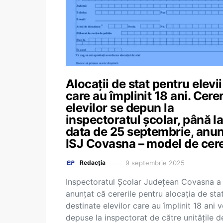
Alocații de stat pentru elevii
care au împlinit 18 ani. Cerer
elevilor se depun la
inspectoratul școlar, până l
data de 25 septembrie, anu
ISJ Covasna – model de cer
9 septembrie 2025
Redacția
Inspectoratul Școlar Județean Covasna a
anunțat că cererile pentru alocația de sta
destinate elevilor care au împlinit 18 ani v
depuse la inspectorat de către unitățile d