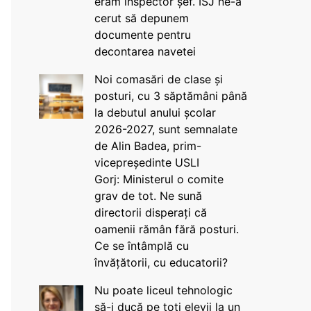
eram inspector șef. ISJ ne-a
cerut să depunem
documente pentru
decontarea navetei
Noi comasări de clase și
posturi, cu 3 săptămâni până
la debutul anului școlar
2026-2027, sunt semnalate
de Alin Badea, prim-
vicepreședinte USLI
Gorj: Ministerul o comite
grav de tot. Ne sună
directorii disperați că
oamenii rămân fără posturi.
Ce se întâmplă cu
învățătorii, cu educatorii?
Nu poate liceul tehnologic
să-i ducă pe toți elevii la un