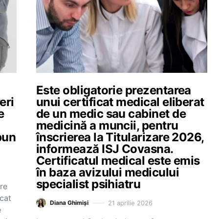
Este obligatorie prezentarea
eri
unui certificat medical eliberat
e
de un medic sau cabinet de
medicină a muncii, pentru
pun
înscrierea la Titularizare 2026,
informează ISJ Covasna.
Certificatul medical este emis
în baza avizului medicului
specialist psihiatru
re
icat
21 aprilie 2026
Diana Ghimiși
e