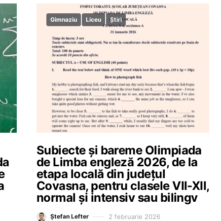
Gimnaziu
Liceu
Știri
Subiecte și bareme Olimpiada
da
de Limba engleză 2026, de la
e
etapa locală din județul
a
Covasna, pentru clasele VII-XII,
normal și intensiv sau bilingv
2 februarie 2026
Ștefan Lefter