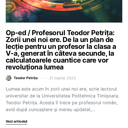
Op-ed / Profesorul Teodor Petrița:
Zorii unei noi ere. De la un plan de
lecție pentru un profesor la clasa a
V-a, generat în câteva secunde, la
calculatoarele cuantice care vor
revoluționa lumea
31 martie 2023
Teodor Petrița
Lumea este acum în zorii unei noi ere, scrie lectorul
universitar de la Universitatea Politehnica Timișoara,
Teodor Petrița. Acesta îl trece pe profesorul român,
avid după cunoaștere și mereu updatat,…
Vezi articolul