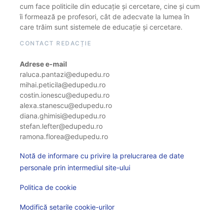
cum face politicile din educație și cercetare, cine și cum
îi formează pe profesori, cât de adecvate la lumea în
care trăim sunt sistemele de educație și cercetare.
CONTACT REDACȚIE
Adrese e-mail
raluca.pantazi@edupedu.ro
mihai.peticila@edupedu.ro
costin.ionescu@edupedu.ro
alexa.stanescu@edupedu.ro
diana.ghimisi@edupedu.ro
stefan.lefter@edupedu.ro
ramona.florea@edupedu.ro
Notă de informare cu privire la prelucrarea de date
personale prin intermediul site-ului
Politica de cookie
Modifică setarile cookie-urilor