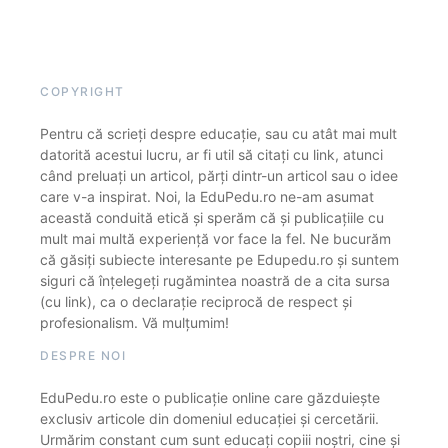
COPYRIGHT
Pentru că scrieți despre educație, sau cu atât mai mult
datorită acestui lucru, ar fi util să citați cu link, atunci
când preluați un articol, părți dintr-un articol sau o idee
care v-a inspirat. Noi, la EduPedu.ro ne-am asumat
această conduită etică și sperăm că și publicațiile cu
mult mai multă experiență vor face la fel. Ne bucurăm
că găsiți subiecte interesante pe Edupedu.ro și suntem
siguri că înțelegeți rugămintea noastră de a cita sursa
(cu link), ca o declarație reciprocă de respect și
profesionalism. Vă mulțumim!
DESPRE NOI
EduPedu.ro este o publicație online care găzduiește
exclusiv articole din domeniul educației și cercetării.
Urmărim constant cum sunt educați copiii noștri, cine și