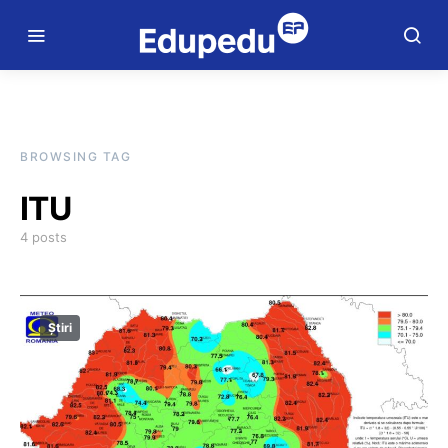
BROWSING TAG
ITU
4 posts
Știri