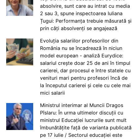
absolvire, sunt care au intrat cu media
2 sau 3, spune inspectoarea Iuliana
Țugui: Performanța trebuie măsurată și
prin câți absolvenți se angajează
Evoluția salariilor profesorilor din
România nu se încadrează în niciun
model european - analiză Eurydice:
salariul crește doar 25 de ani în timpul
carierei, dar procesul e între statele cu
venituri mari pentru profesori încă de
la începutul carierei și cele cu cele mai
mici salarii
Ministrul interimar al Muncii Dragos
Pîslaru: În urma ultimelor discuții cu
ministrul Educației lucrurile sunt mult
îmbunătățite față de varianta publicată
pe 17 iulie / Sectorul educației este