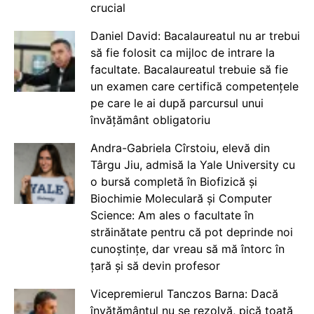
crucial
Daniel David: Bacalaureatul nu ar trebui
să fie folosit ca mijloc de intrare la
facultate. Bacalaureatul trebuie să fie
un examen care certifică competențele
pe care le ai după parcursul unui
învățământ obligatoriu
Andra-Gabriela Cîrstoiu, elevă din
Târgu Jiu, admisă la Yale University cu
o bursă completă în Biofizică și
Biochimie Moleculară și Computer
Science: Am ales o facultate în
străinătate pentru că pot deprinde noi
cunoștințe, dar vreau să mă întorc în
țară și să devin profesor
Vicepremierul Tanczos Barna: Dacă
învățământul nu se rezolvă, pică toată