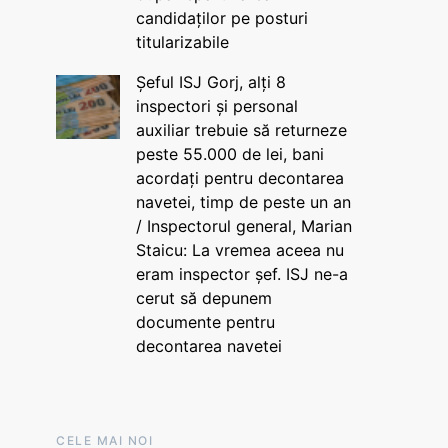
candidaților pe posturi
titularizabile
Șeful ISJ Gorj, alți 8
inspectori și personal
auxiliar trebuie să returneze
peste 55.000 de lei, bani
acordați pentru decontarea
navetei, timp de peste un an
/ Inspectorul general, Marian
Staicu: La vremea aceea nu
eram inspector șef. ISJ ne-a
cerut să depunem
documente pentru
decontarea navetei
CELE MAI NOI