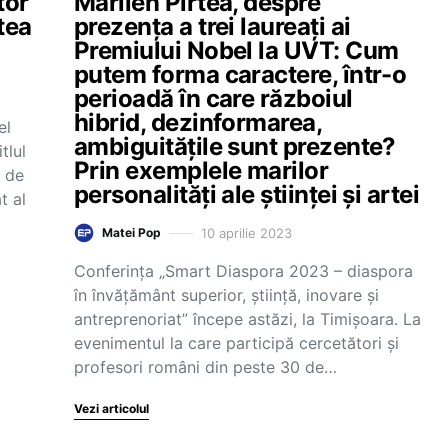
tor
Marilen Pirtea, despre
tea
prezența a trei laureați ai
Premiului Nobel la UVT: Cum
putem forma caractere, într-o
perioadă în care războiul
hibrid, dezinformarea,
el
ambiguitățile sunt prezente?
tlul
Prin exemplele marilor
a de
personalități ale științei și artei
t al
10 aprilie 2023
Matei Pop
Conferința „Smart Diaspora 2023 – diaspora
în învățământ superior, știință, inovare și
antreprenoriat” începe astăzi, la Timișoara. La
evenimentul la care participă cercetători și
profesori români din peste 30 de…
Vezi articolul