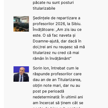
păcate nu sunt posturi
titularizabile
Ședințele de repartizare a
profesorilor 2026, la Sibiu.
Învățătoare: „Am zis iau ce
este. O să fac naveta și
Doamne-ajută, dar dacă în
doi,trei ani nu reușesc să mă
titularizez nu cred că mai
rămân în învățământ”
Sorin Ion, întrebat cum le
răspunde profesorilor care
dau an de an Titularizarea,
obțin note mari, dar nu au
post pe perioadă
nedeterminată: În ultimii ani
am încercat să ținem cât se