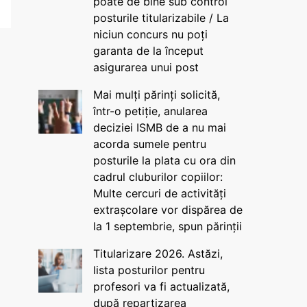
poate de bine sub control
posturile titularizabile / La
niciun concurs nu poți
garanta de la început
asigurarea unui post
Mai mulți părinți solicită,
într-o petiție, anularea
deciziei ISMB de a nu mai
acorda sumele pentru
posturile la plata cu ora din
cadrul cluburilor copiilor:
Multe cercuri de activități
extrașcolare vor dispărea de
la 1 septembrie, spun părinții
Titularizare 2026. Astăzi,
lista posturilor pentru
profesori va fi actualizată,
după repartizarea