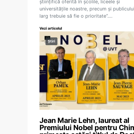
științifică oferită în școlile, liceele și
universitățile noastre, precum și publiculu
larg trebuie să fie o prioritate”.…
Vezi articolul
Știri
Jean Marie Lehn, laureat al
Premiului Nobel pentru Chim