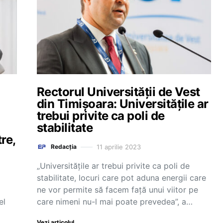
Rectorul Universității de Vest
din Timișoara: Universitățile ar
trebui privite ca poli de
stabilitate
tre,
11 aprilie 2023
Redacția
„Universitățile ar trebui privite ca poli de
stabilitate, locuri care pot aduna energii care
ne vor permite să facem față unui viitor pe
el
care nimeni nu-l mai poate prevedea”, a…
Vezi articolul