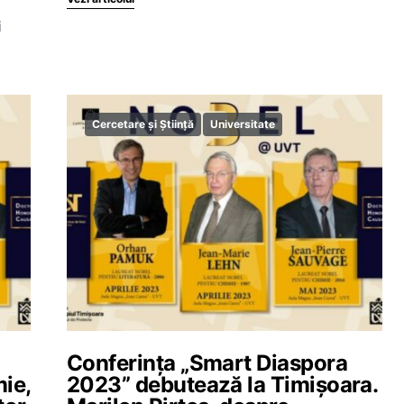
i
Cercetare și Știință
Universitate
Conferința „Smart Diaspora
ie,
2023” debutează la Timișoara.