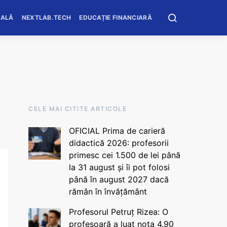
OALĂ
NEXTLAB.TECH
EDUCAȚIE FINANCIARĂ
CELE MAI CITITE ARTICOLE
OFICIAL Prima de carieră
didactică 2026: profesorii
primesc cei 1.500 de lei până
la 31 august și îi pot folosi
până în august 2027 dacă
rămân în învățământ
Profesorul Petruț Rizea: O
profesoară a luat nota 4.90