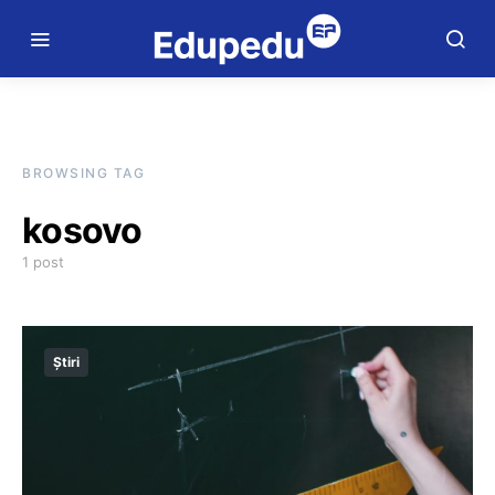
BROWSING TAG
kosovo
1 post
Știri