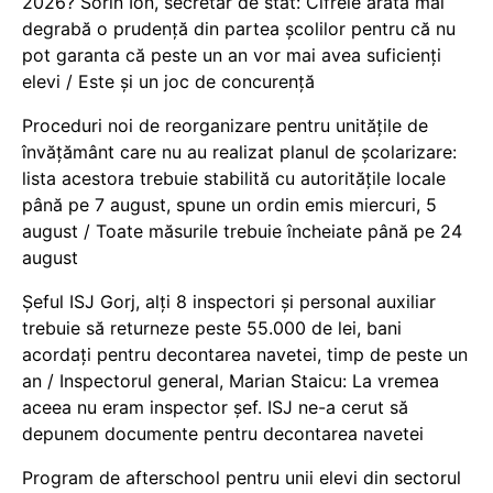
2026? Sorin Ion, secretar de stat: Cifrele arată mai
degrabă o prudență din partea școlilor pentru că nu
pot garanta că peste un an vor mai avea suficienți
elevi / Este și un joc de concurență
Proceduri noi de reorganizare pentru unitățile de
învățământ care nu au realizat planul de școlarizare:
lista acestora trebuie stabilită cu autoritățile locale
până pe 7 august, spune un ordin emis miercuri, 5
august / Toate măsurile trebuie încheiate până pe 24
august
Șeful ISJ Gorj, alți 8 inspectori și personal auxiliar
trebuie să returneze peste 55.000 de lei, bani
acordați pentru decontarea navetei, timp de peste un
an / Inspectorul general, Marian Staicu: La vremea
aceea nu eram inspector șef. ISJ ne-a cerut să
depunem documente pentru decontarea navetei
Program de afterschool pentru unii elevi din sectorul