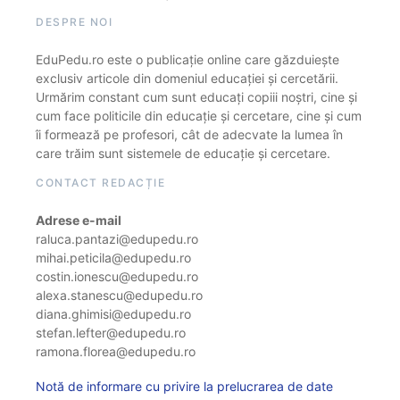
DESPRE NOI
EduPedu.ro este o publicație online care găzduiește
exclusiv articole din domeniul educației și cercetării.
Urmărim constant cum sunt educați copiii noștri, cine și
cum face politicile din educație și cercetare, cine și cum
îi formează pe profesori, cât de adecvate la lumea în
care trăim sunt sistemele de educație și cercetare.
CONTACT REDACȚIE
Adrese e-mail
raluca.pantazi@edupedu.ro
mihai.peticila@edupedu.ro
costin.ionescu@edupedu.ro
alexa.stanescu@edupedu.ro
diana.ghimisi@edupedu.ro
stefan.lefter@edupedu.ro
ramona.florea@edupedu.ro
Notă de informare cu privire la prelucrarea de date