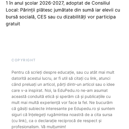
1 în anul școlar 2026-2027, adoptat de Consiliul
Local: Părinții plătesc jumătate din sumă iar elevii cu
bursă socială, CES sau cu dizabilităţi vor participa
gratuit
COPYRIGHT
Pentru că scrieți despre educație, sau cu atât mai mult
datorită acestui lucru, ar fi util să citați cu link, atunci
când preluați un articol, părți dintr-un articol sau o idee
care v-a inspirat. Noi, la EduPedu.ro ne-am asumat
această conduită etică și sperăm că și publicațiile cu
mult mai multă experiență vor face la fel. Ne bucurăm
că găsiți subiecte interesante pe Edupedu.ro și suntem
siguri că înțelegeți rugămintea noastră de a cita sursa
(cu link), ca o declarație reciprocă de respect și
profesionalism. Vă mulțumim!