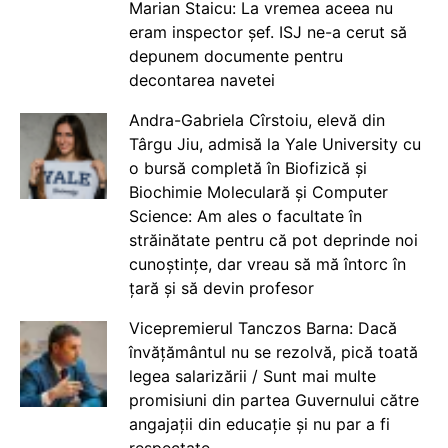
Marian Staicu: La vremea aceea nu
eram inspector șef. ISJ ne-a cerut să
depunem documente pentru
decontarea navetei
Andra-Gabriela Cîrstoiu, elevă din
Târgu Jiu, admisă la Yale University cu
o bursă completă în Biofizică și
Biochimie Moleculară și Computer
Science: Am ales o facultate în
străinătate pentru că pot deprinde noi
cunoștințe, dar vreau să mă întorc în
țară și să devin profesor
Vicepremierul Tanczos Barna: Dacă
învățământul nu se rezolvă, pică toată
legea salarizării / Sunt mai multe
promisiuni din partea Guvernului către
angajații din educație și nu par a fi
respectate