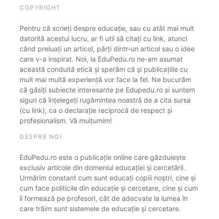
COPYRIGHT
Pentru că scrieți despre educație, sau cu atât mai mult
datorită acestui lucru, ar fi util să citați cu link, atunci
când preluați un articol, părți dintr-un articol sau o idee
care v-a inspirat. Noi, la EduPedu.ro ne-am asumat
această conduită etică și sperăm că și publicațiile cu
mult mai multă experiență vor face la fel. Ne bucurăm
că găsiți subiecte interesante pe Edupedu.ro și suntem
siguri că înțelegeți rugămintea noastră de a cita sursa
(cu link), ca o declarație reciprocă de respect și
profesionalism. Vă mulțumim!
DESPRE NOI
EduPedu.ro este o publicație online care găzduiește
exclusiv articole din domeniul educației și cercetării.
Urmărim constant cum sunt educați copiii noștri, cine și
cum face politicile din educație și cercetare, cine și cum
îi formează pe profesori, cât de adecvate la lumea în
care trăim sunt sistemele de educație și cercetare.