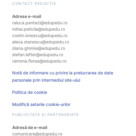
CONTACT REDACȚIE
Adrese e-mail
raluca.pantazi@edupedu.ro
mihai.peticila@edupedu.ro
costin.ionescu@edupedu.ro
alexa.stanescu@edupedu.ro
diana.ghimisi@edupedu.ro
stefan.lefter@edupedu.ro
ramona.florea@edupedu.ro
Notă de informare cu privire la prelucrarea de date
personale prin intermediul site-ului
Politica de cookie
Modifică setarile cookie-urilor
PUBLICITATE ȘI PARTENERIATE
Adresă de e-mail
comunicare@edupedu.ro