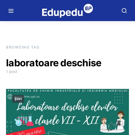
BROWSING TAG
laboratoare deschise
1 post
Știri