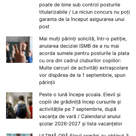
poate de bine sub control posturile
titularizabile / La niciun concurs nu poți
garanta de la început asigurarea unui
post
Mai mulți părinți solicită, într-o petiție,
anularea deciziei ISMB de a nu mai
acorda sumele pentru posturile la plata
cu ora din cadrul cluburilor copiilor:
Multe cercuri de activități extrașcolare
vor dispărea de la 1 septembrie, spun
părinții
Peste o lună începe școala. Elevii și
copiii de grădiniță încep cursurile și
activitățile pe 7 septembrie, după
vacanța de vară / Calendarul anului
școlar 2026-2027 și lista vacanțelor
ULTIMĂ ORĂ Elevii români au obținut 3