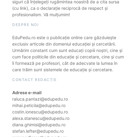
siguri că înțelegeți rugămintea noastră de a cita sursa
(cu link), ca o declarație reciprocă de respect și
profesionalism. Vă mulțumim!
DESPRE NOI
EduPedu.ro este o publicație online care găzduiește
exclusiv articole din domeniul educației și cercetării.
Urmărim constant cum sunt educați copiii noștri, cine și
cum face politicile din educație și cercetare, cine și cum
îi formează pe profesori, cât de adecvate la lumea în
care trăim sunt sistemele de educație și cercetare.
CONTACT REDACȚIE
Adrese e-mail
raluca.pantazi@edupedu.ro
mihai.peticila@edupedu.ro
costin.ionescu@edupedu.ro
alexa.stanescu@edupedu.ro
diana.ghimisi@edupedu.ro
stefan.lefter@edupedu.ro