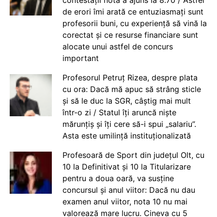
contestații nota a ajuns la 8.70 / Astfel
de erori îmi arată ce entuziasmați sunt
profesorii buni, cu experiență să vină la
corectat și ce resurse financiare sunt
alocate unui astfel de concurs
important
Profesorul Petruț Rizea, despre plata
cu ora: Dacă mă apuc să strâng sticle
și să le duc la SGR, câștig mai mult
într-o zi / Statul îți aruncă niște
mărunțiș și îți cere să-i spui „salariu”.
Asta este umilință instituționalizată
Profesoară de Sport din județul Olt, cu
10 la Definitivat și 10 la Titularizare
pentru a doua oară, va susține
concursul și anul viitor: Dacă nu dau
examen anul viitor, nota 10 nu mai
valorează mare lucru. Cineva cu 5