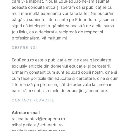
care v-a inspirat. Noi, la EduPedu.ro ne-am asumat
această conduită etică și sperăm că și publicațiile cu
mult mai multă experiență vor face la fel. Ne bucurăm
că găsiți subiecte interesante pe Edupedu.ro și suntem
siguri că înțelegeți rugămintea noastră de a cita sursa
(cu link), ca o declarație reciprocă de respect și
profesionalism. Vă mulțumim!
DESPRE NOI
EduPedu.ro este o publicație online care găzduiește
exclusiv articole din domeniul educației și cercetării.
Urmărim constant cum sunt educați copiii noștri, cine și
cum face politicile din educație și cercetare, cine și cum
îi formează pe profesori, cât de adecvate la lumea în
care trăim sunt sistemele de educație și cercetare.
CONTACT REDACȚIE
Adrese e-mail
raluca.pantazi@edupedu.ro
mihai.peticila@edupedu.ro
costin.ionescu@edupedu.ro