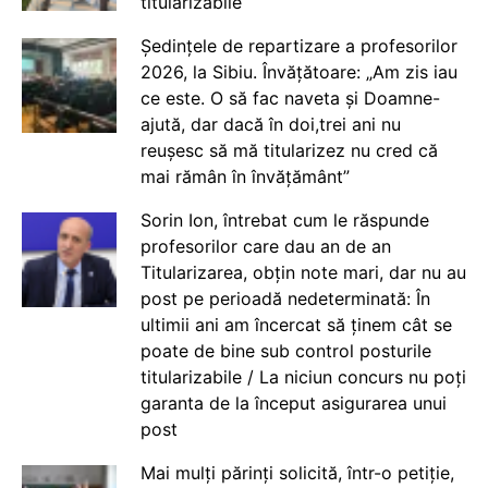
titularizabile
Ședințele de repartizare a profesorilor
2026, la Sibiu. Învățătoare: „Am zis iau
ce este. O să fac naveta și Doamne-
ajută, dar dacă în doi,trei ani nu
reușesc să mă titularizez nu cred că
mai rămân în învățământ”
Sorin Ion, întrebat cum le răspunde
profesorilor care dau an de an
Titularizarea, obțin note mari, dar nu au
post pe perioadă nedeterminată: În
ultimii ani am încercat să ținem cât se
poate de bine sub control posturile
titularizabile / La niciun concurs nu poți
garanta de la început asigurarea unui
post
Mai mulți părinți solicită, într-o petiție,