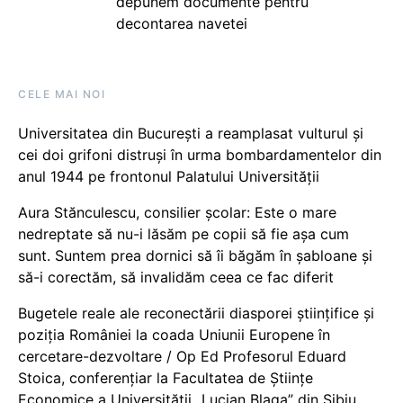
depunem documente pentru
decontarea navetei
CELE MAI NOI
Universitatea din București a reamplasat vulturul și
cei doi grifoni distruși în urma bombardamentelor din
anul 1944 pe frontonul Palatului Universității
Aura Stănculescu, consilier școlar: Este o mare
nedreptate să nu-i lăsăm pe copii să fie așa cum
sunt. Suntem prea dornici să îi băgăm în șabloane și
să-i corectăm, să invalidăm ceea ce fac diferit
Bugetele reale ale reconectării diasporei științifice și
poziția României la coada Uniunii Europene în
cercetare-dezvoltare / Op Ed Profesorul Eduard
Stoica, conferențiar la Facultatea de Științe
Economice a Universității „Lucian Blaga” din Sibiu