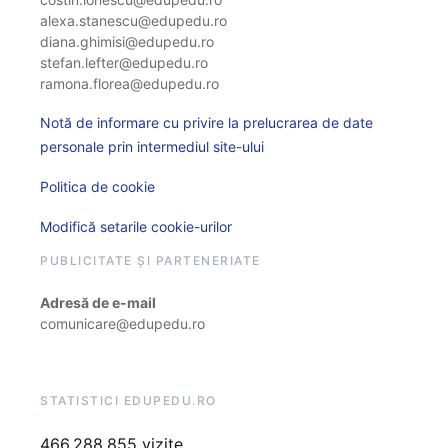
alexa.stanescu@edupedu.ro
diana.ghimisi@edupedu.ro
stefan.lefter@edupedu.ro
ramona.florea@edupedu.ro
Notă de informare cu privire la prelucrarea de date
personale prin intermediul site-ului
Politica de cookie
Modifică setarile cookie-urilor
PUBLICITATE ȘI PARTENERIATE
Adresă de e-mail
comunicare@edupedu.ro
STATISTICI EDUPEDU.RO
466.288.855 vizite