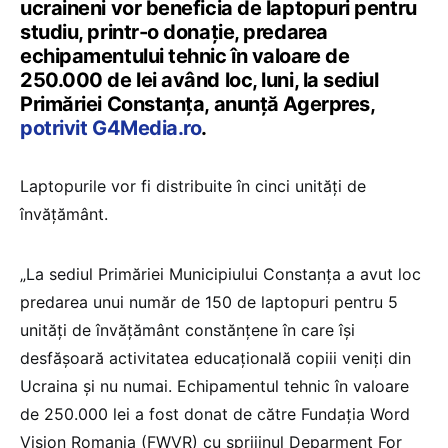
ucraineni vor beneficia de laptopuri pentru
studiu, printr-o donaţie, predarea
echipamentului tehnic în valoare de
250.000 de lei având loc, luni, la sediul
Primăriei Constanţa, anunță Agerpres,
potrivit G4Media.ro
.
Laptopurile vor fi distribuite în cinci unităţi de
învăţământ.
„La sediul Primăriei Municipiului Constanţa a avut loc
predarea unui număr de 150 de laptopuri pentru 5
unităţi de învăţământ constănţene în care îşi
desfăşoară activitatea educaţională copiii veniţi din
Ucraina şi nu numai. Echipamentul tehnic în valoare
de 250.000 lei a fost donat de către Fundaţia Word
Vision Romania (FWVR) cu sprijinul Deparment For