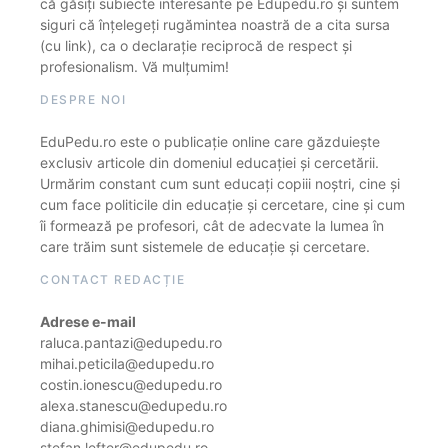
că găsiți subiecte interesante pe Edupedu.ro și suntem
siguri că înțelegeți rugămintea noastră de a cita sursa
(cu link), ca o declarație reciprocă de respect și
profesionalism. Vă mulțumim!
DESPRE NOI
EduPedu.ro este o publicație online care găzduiește
exclusiv articole din domeniul educației și cercetării.
Urmărim constant cum sunt educați copiii noștri, cine și
cum face politicile din educație și cercetare, cine și cum
îi formează pe profesori, cât de adecvate la lumea în
care trăim sunt sistemele de educație și cercetare.
CONTACT REDACȚIE
Adrese e-mail
raluca.pantazi@edupedu.ro
mihai.peticila@edupedu.ro
costin.ionescu@edupedu.ro
alexa.stanescu@edupedu.ro
diana.ghimisi@edupedu.ro
stefan.lefter@edupedu.ro