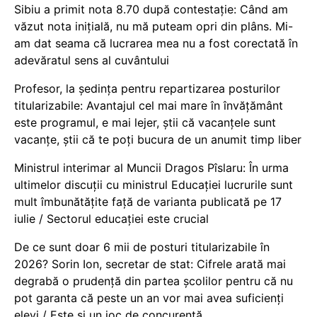
Sibiu a primit nota 8.70 după contestație: Când am
văzut nota inițială, nu mă puteam opri din plâns. Mi-
am dat seama că lucrarea mea nu a fost corectată în
adevăratul sens al cuvântului
Profesor, la ședința pentru repartizarea posturilor
titularizabile: Avantajul cel mai mare în învățământ
este programul, e mai lejer, știi că vacanțele sunt
vacanţe, știi că te poți bucura de un anumit timp liber
Ministrul interimar al Muncii Dragos Pîslaru: În urma
ultimelor discuții cu ministrul Educației lucrurile sunt
mult îmbunătățite față de varianta publicată pe 17
iulie / Sectorul educației este crucial
De ce sunt doar 6 mii de posturi titularizabile în
2026? Sorin Ion, secretar de stat: Cifrele arată mai
degrabă o prudență din partea școlilor pentru că nu
pot garanta că peste un an vor mai avea suficienți
elevi / Este și un joc de concurență