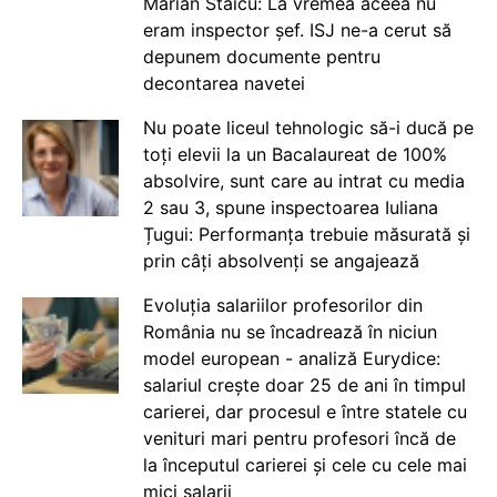
Marian Staicu: La vremea aceea nu
eram inspector șef. ISJ ne-a cerut să
depunem documente pentru
decontarea navetei
Nu poate liceul tehnologic să-i ducă pe
toți elevii la un Bacalaureat de 100%
absolvire, sunt care au intrat cu media
2 sau 3, spune inspectoarea Iuliana
Țugui: Performanța trebuie măsurată și
prin câți absolvenți se angajează
Evoluția salariilor profesorilor din
România nu se încadrează în niciun
model european - analiză Eurydice:
salariul crește doar 25 de ani în timpul
carierei, dar procesul e între statele cu
venituri mari pentru profesori încă de
la începutul carierei și cele cu cele mai
mici salarii