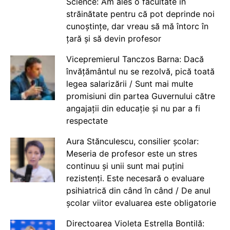
Science: Am ales o facultate în
străinătate pentru că pot deprinde noi
cunoștințe, dar vreau să mă întorc în
țară și să devin profesor
Vicepremierul Tanczos Barna: Dacă
învățământul nu se rezolvă, pică toată
legea salarizării / Sunt mai multe
promisiuni din partea Guvernului către
angajații din educație și nu par a fi
respectate
Aura Stănculescu, consilier școlar:
Meseria de profesor este un stres
continuu și unii sunt mai puțini
rezistenți. Este necesară o evaluare
psihiatrică din când în când / De anul
școlar viitor evaluarea este obligatorie
Directoarea Violeta Estrella Bontilă: