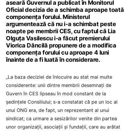
aseară Guvernul a publicat în Monitorul
Oficial decizia de a schimba aproape toată
componența forului. Ministerul
argumentează că nu i-a schimbat peste
noapte pe membrii CES, cu faptul că Lia
Olguța Vasilescu i-a făcut premierului
Viorica Dăncilă propunere de a modifica
componența forului cu aproape 4 luni
înainte de a fi luată în considerare.
„La baza deciziei de înlocuire au stat mai multe
considerente: unii dintre membrii desemnați de
Guvern în CES lipseau în mod constant de la
ședințele Consiliului; s-a constatat că pe un loc al
unui ONG era, de fapt, un reprezentant al unui
sindicat; ca urmare a sesizărilor venite din partea
unor organizații, asociații și fundații, care au arătat