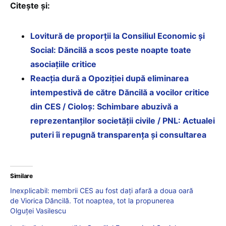
Citește și:
Lovitură de proporții la Consiliul Economic și
Social: Dăncilă a scos peste noapte toate
asociațiile critice
Reacția dură a Opoziției după eliminarea
intempestivă de către Dăncilă a vocilor critice
din CES / Cioloș: Schimbare abuzivă a
reprezentanților societății civile / PNL: Actualei
puteri îi repugnă transparența și consultarea
Similare
Inexplicabil: membrii CES au fost dați afară a doua oară
de Viorica Dăncilă. Tot noaptea, tot la propunerea
Olguței Vasilescu