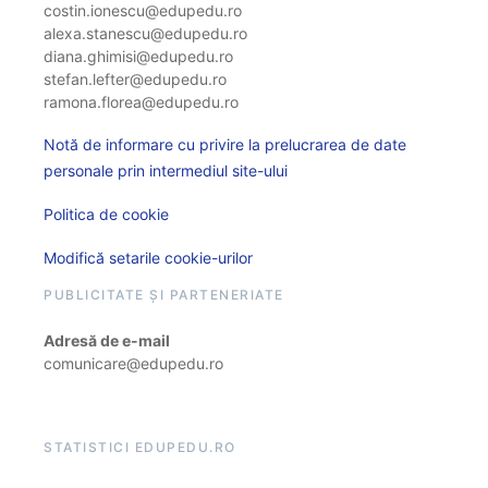
costin.ionescu@edupedu.ro
alexa.stanescu@edupedu.ro
diana.ghimisi@edupedu.ro
stefan.lefter@edupedu.ro
ramona.florea@edupedu.ro
Notă de informare cu privire la prelucrarea de date
personale prin intermediul site-ului
Politica de cookie
Modifică setarile cookie-urilor
PUBLICITATE ȘI PARTENERIATE
Adresă de e-mail
comunicare@edupedu.ro
STATISTICI EDUPEDU.RO