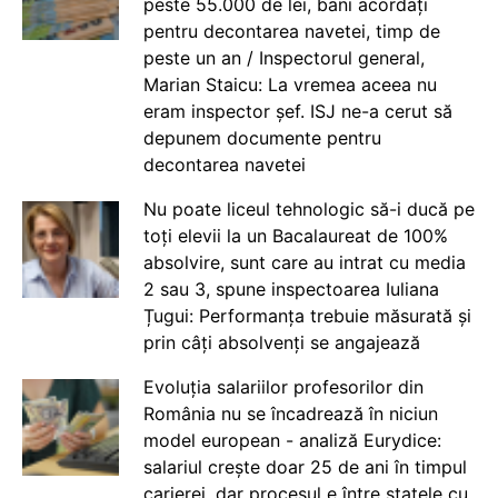
peste 55.000 de lei, bani acordați
pentru decontarea navetei, timp de
peste un an / Inspectorul general,
Marian Staicu: La vremea aceea nu
eram inspector șef. ISJ ne-a cerut să
depunem documente pentru
decontarea navetei
Nu poate liceul tehnologic să-i ducă pe
toți elevii la un Bacalaureat de 100%
absolvire, sunt care au intrat cu media
2 sau 3, spune inspectoarea Iuliana
Țugui: Performanța trebuie măsurată și
prin câți absolvenți se angajează
Evoluția salariilor profesorilor din
România nu se încadrează în niciun
model european - analiză Eurydice:
salariul crește doar 25 de ani în timpul
carierei, dar procesul e între statele cu