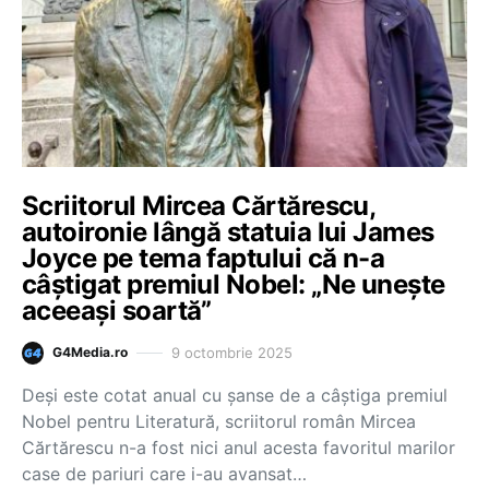
Scriitorul Mircea Cărtărescu,
autoironie lângă statuia lui James
Joyce pe tema faptului că n-a
câștigat premiul Nobel: „Ne unește
aceeași soartă”
9 octombrie 2025
G4Media.ro
Deși este cotat anual cu șanse de a câștiga premiul
Nobel pentru Literatură, scriitorul român Mircea
Cărtărescu n-a fost nici anul acesta favoritul marilor
case de pariuri care i-au avansat…