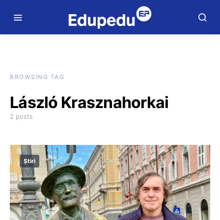
BROWSING TAG
László Krasznahorkai
2 posts
Știri