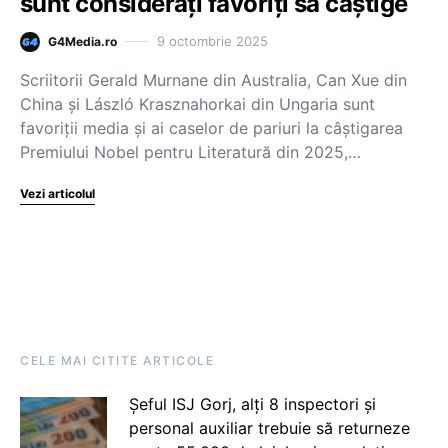
sunt considerați favoriți să câştige
9 octombrie 2025
G4Media.ro
Scriitorii Gerald Murnane din Australia, Can Xue din
China şi László Krasznahorkai din Ungaria sunt
favoriţii media şi ai caselor de pariuri la câştigarea
Premiului Nobel pentru Literatură din 2025,…
Vezi articolul
CELE MAI CITITE ARTICOLE
Șeful ISJ Gorj, alți 8 inspectori și
personal auxiliar trebuie să returneze