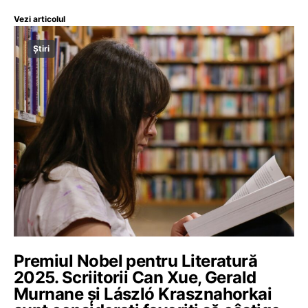
Vezi articolul
Știri
Premiul Nobel pentru Literatură
2025. Scriitorii Can Xue, Gerald
Murnane și László Krasznahorkai