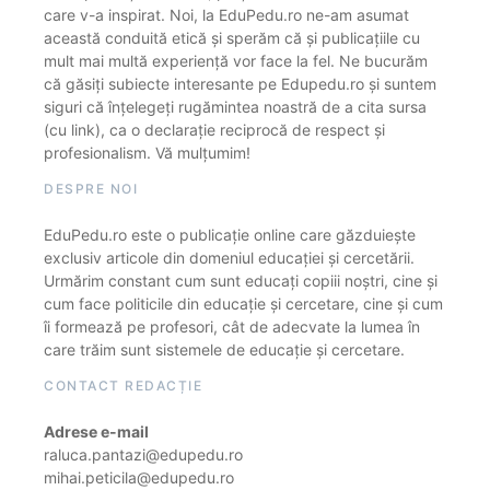
care v-a inspirat. Noi, la EduPedu.ro ne-am asumat
această conduită etică și sperăm că și publicațiile cu
mult mai multă experiență vor face la fel. Ne bucurăm
că găsiți subiecte interesante pe Edupedu.ro și suntem
siguri că înțelegeți rugămintea noastră de a cita sursa
(cu link), ca o declarație reciprocă de respect și
profesionalism. Vă mulțumim!
DESPRE NOI
EduPedu.ro este o publicație online care găzduiește
exclusiv articole din domeniul educației și cercetării.
Urmărim constant cum sunt educați copiii noștri, cine și
cum face politicile din educație și cercetare, cine și cum
îi formează pe profesori, cât de adecvate la lumea în
care trăim sunt sistemele de educație și cercetare.
CONTACT REDACȚIE
Adrese e-mail
raluca.pantazi@edupedu.ro
mihai.peticila@edupedu.ro