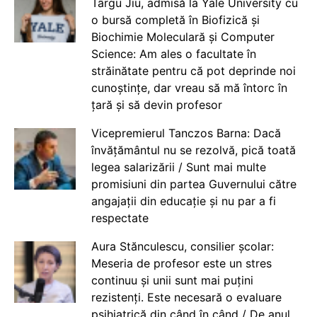
Târgu Jiu, admisă la Yale University cu
o bursă completă în Biofizică și
Biochimie Moleculară și Computer
Science: Am ales o facultate în
străinătate pentru că pot deprinde noi
cunoștințe, dar vreau să mă întorc în
țară și să devin profesor
Vicepremierul Tanczos Barna: Dacă
învățământul nu se rezolvă, pică toată
legea salarizării / Sunt mai multe
promisiuni din partea Guvernului către
angajații din educație și nu par a fi
respectate
Aura Stănculescu, consilier școlar:
Meseria de profesor este un stres
continuu și unii sunt mai puțini
rezistenți. Este necesară o evaluare
psihiatrică din când în când / De anul