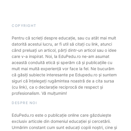
COPYRIGHT
Pentru că scrieți despre educație, sau cu atât mai mult
datorită acestui lucru, ar fi util să citați cu link, atunci
când preluați un articol, părți dintr-un articol sau o idee
care v-a inspirat. Noi, la EduPedu.ro ne-am asumat
această conduită etică și sperăm că și publicațiile cu
mult mai multă experiență vor face la fel. Ne bucurăm
că găsiți subiecte interesante pe Edupedu.ro și suntem
siguri că înțelegeți rugămintea noastră de a cita sursa
(cu link), ca o declarație reciprocă de respect și
profesionalism. Vă mulțumim!
DESPRE NOI
EduPedu.ro este o publicație online care găzduiește
exclusiv articole din domeniul educației și cercetării.
Urmărim constant cum sunt educați copiii noștri, cine și