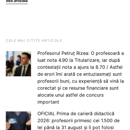
Vezi articolul
CELE MAI CITITE ARTICOLE
Profesorul Petruț Rizea: O profesoară a
luat nota 4.90 la Titularizare, iar după
contestații nota a ajuns la 8.70 / Astfel
de erori îmi arată ce entuziasmați sunt
profesorii buni, cu experiență să vină la
corectat și ce resurse financiare sunt
alocate unui astfel de concurs
important
OFICIAL Prima de carieră didactică
2026: profesorii primesc cei 1.500 de
lei până la 31 august și îi pot folosi