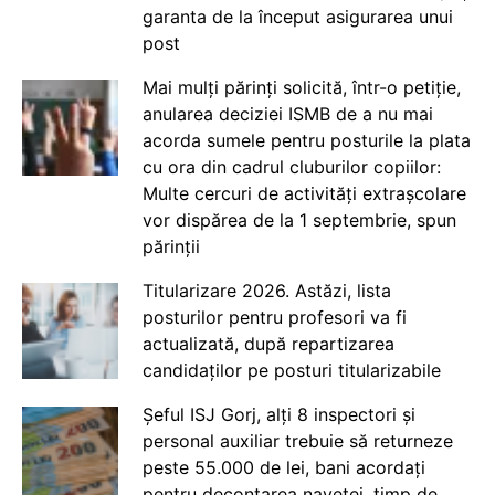
garanta de la început asigurarea unui
post
Mai mulți părinți solicită, într-o petiție,
anularea deciziei ISMB de a nu mai
acorda sumele pentru posturile la plata
cu ora din cadrul cluburilor copiilor:
Multe cercuri de activități extrașcolare
vor dispărea de la 1 septembrie, spun
părinții
Titularizare 2026. Astăzi, lista
posturilor pentru profesori va fi
actualizată, după repartizarea
candidaților pe posturi titularizabile
Șeful ISJ Gorj, alți 8 inspectori și
personal auxiliar trebuie să returneze
peste 55.000 de lei, bani acordați
pentru decontarea navetei, timp de