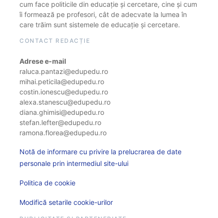
cum face politicile din educație și cercetare, cine și cum
îi formează pe profesori, cât de adecvate la lumea în
care trăim sunt sistemele de educație și cercetare.
CONTACT REDACȚIE
Adrese e-mail
raluca.pantazi@edupedu.ro
mihai.peticila@edupedu.ro
costin.ionescu@edupedu.ro
alexa.stanescu@edupedu.ro
diana.ghimisi@edupedu.ro
stefan.lefter@edupedu.ro
ramona.florea@edupedu.ro
Notă de informare cu privire la prelucrarea de date
personale prin intermediul site-ului
Politica de cookie
Modifică setarile cookie-urilor