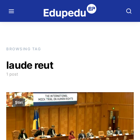
BROWSING TAG
laude reut
1 post
Știri