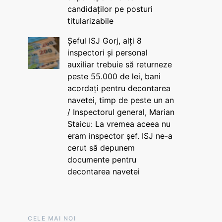
candidaților pe posturi
titularizabile
Șeful ISJ Gorj, alți 8
inspectori și personal
auxiliar trebuie să returneze
peste 55.000 de lei, bani
acordați pentru decontarea
navetei, timp de peste un an
/ Inspectorul general, Marian
Staicu: La vremea aceea nu
eram inspector șef. ISJ ne-a
cerut să depunem
documente pentru
decontarea navetei
CELE MAI NOI