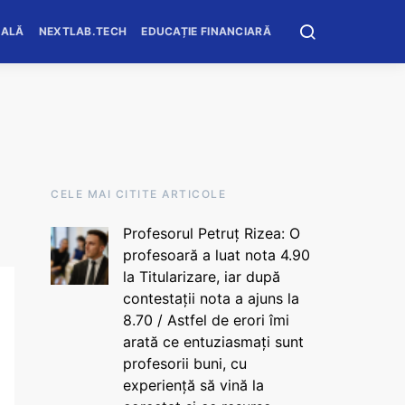
OALĂ
NEXTLAB.TECH
EDUCAȚIE FINANCIARĂ
CELE MAI CITITE ARTICOLE
Profesorul Petruț Rizea: O
profesoară a luat nota 4.90
la Titularizare, iar după
contestații nota a ajuns la
8.70 / Astfel de erori îmi
arată ce entuziasmați sunt
profesorii buni, cu
experiență să vină la