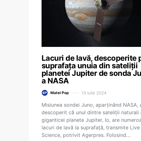
Lacuri de lavă, descoperite 
suprafața unuia din sateliții
planetei Jupiter de sonda J
a NASA
13 iulie 2024
Matei Pop
Misiunea sondei Juno, aparţinând NASA, 
descoperit că unul dintre sateliţii naturali 
giganticei planete Jupiter, Io, are numero
lacuri de lavă la suprafaţă, transmite Live
Science, potrivit Agerpres. Folosind…