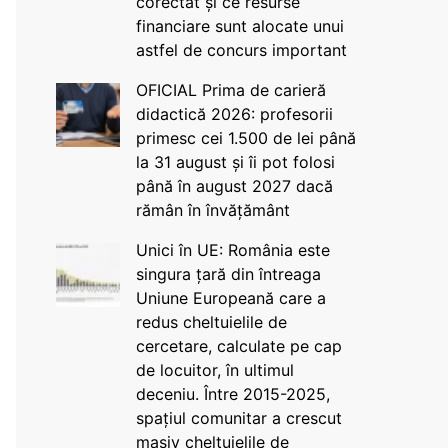
corectat și ce resurse
financiare sunt alocate unui
astfel de concurs important
OFICIAL Prima de carieră
didactică 2026: profesorii
primesc cei 1.500 de lei până
la 31 august și îi pot folosi
până în august 2027 dacă
rămân în învățământ
Unici în UE: România este
singura țară din întreaga
Uniune Europeană care a
redus cheltuielile de
cercetare, calculate pe cap
de locuitor, în ultimul
deceniu. Între 2015-2025,
spațiul comunitar a crescut
masiv cheltuielile de