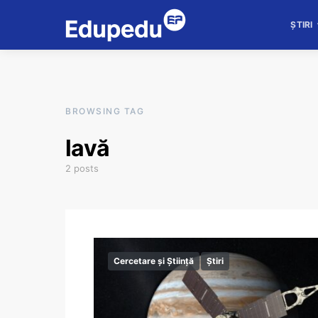
ȘTIRI
BROWSING TAG
lavă
2 posts
Cercetare și Știință
Știri