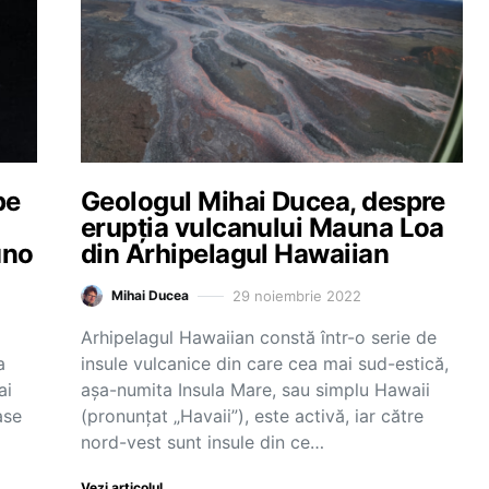
pe
Geologul Mihai Ducea, despre
erupția vulcanului Mauna Loa
uno
din Arhipelagul Hawaiian
29 noiembrie 2022
Mihai Ducea
Arhipelagul Hawaiian constă într-o serie de
a
insule vulcanice din care cea mai sud-estică,
ai
așa-numita Insula Mare, sau simplu Hawaii
ase
(pronunțat „Havaii”), este activă, iar către
nord-vest sunt insule din ce…
Vezi articolul