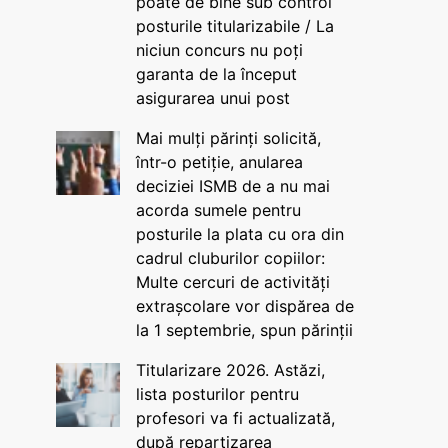
poate de bine sub control
posturile titularizabile / La
niciun concurs nu poți
garanta de la început
asigurarea unui post
Mai mulți părinți solicită,
într-o petiție, anularea
deciziei ISMB de a nu mai
acorda sumele pentru
posturile la plata cu ora din
cadrul cluburilor copiilor:
Multe cercuri de activități
extrașcolare vor dispărea de
la 1 septembrie, spun părinții
Titularizare 2026. Astăzi,
lista posturilor pentru
profesori va fi actualizată,
după repartizarea