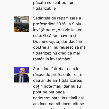
păcate nu sunt posturi
titularizabile
Ședințele de repartizare a
profesorilor 2026, la Sibiu.
Învățătoare: „Am zis iau ce
este. O să fac naveta și
Doamne-ajută, dar dacă în
doi,trei ani nu reușesc să mă
titularizez nu cred că mai
rămân în învățământ”
Sorin Ion, întrebat cum le
răspunde profesorilor care
dau an de an Titularizarea,
obțin note mari, dar nu au
post pe perioadă
nedeterminată: În ultimii ani
am încercat să ținem cât se