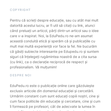
COPYRIGHT
Pentru că scrieți despre educație, sau cu atât mai mult
datorită acestui lucru, ar fi util să citați cu link, atunci
când preluați un articol, părți dintr-un articol sau o idee
care v-a inspirat. Noi, la EduPedu.ro ne-am asumat
această conduită etică și sperăm că și publicațiile cu
mult mai multă experiență vor face la fel. Ne bucurăm
că găsiți subiecte interesante pe Edupedu.ro și suntem
siguri că înțelegeți rugămintea noastră de a cita sursa
(cu link), ca o declarație reciprocă de respect și
profesionalism. Vă mulțumim!
DESPRE NOI
EduPedu.ro este o publicație online care găzduiește
exclusiv articole din domeniul educației și cercetării.
Urmărim constant cum sunt educați copiii noștri, cine și
cum face politicile din educație și cercetare, cine și cum
îi formează pe profesori, cât de adecvate la lumea în