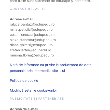
care trăim sunt sistemele de educație și cercetare.
CONTACT REDACȚIE
Adrese e-mail
raluca.pantazi@edupedu.ro
mihai.peticila@edupedu.ro
costin.ionescu@edupedu.ro
alexa.stanescu@edupedu.ro
diana.ghimisi@edupedu.ro
stefan.lefter@edupedu.ro
ramona.florea@edupedu.ro
Notă de informare cu privire la prelucrarea de date
personale prin intermediul site-ului
Politica de cookie
Modifică setarile cookie-urilor
PUBLICITATE ȘI PARTENERIATE
Adresă de e-mail