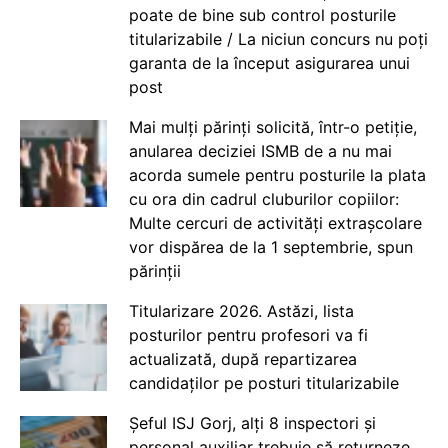
poate de bine sub control posturile
titularizabile / La niciun concurs nu poți
garanta de la început asigurarea unui
post
Mai mulți părinți solicită, într-o petiție,
anularea deciziei ISMB de a nu mai
acorda sumele pentru posturile la plata
cu ora din cadrul cluburilor copiilor:
Multe cercuri de activități extrașcolare
vor dispărea de la 1 septembrie, spun
părinții
Titularizare 2026. Astăzi, lista
posturilor pentru profesori va fi
actualizată, după repartizarea
candidaților pe posturi titularizabile
Șeful ISJ Gorj, alți 8 inspectori și
personal auxiliar trebuie să returneze