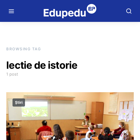
BROWSING TAG
lectie de istorie
1 post
Știri