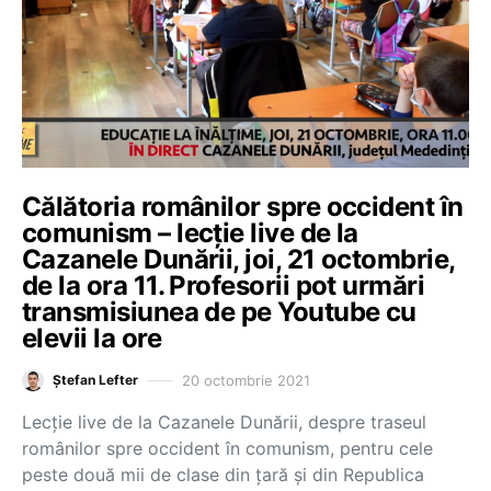
Călătoria românilor spre occident în
comunism – lecție live de la
Cazanele Dunării, joi, 21 octombrie,
de la ora 11. Profesorii pot urmări
transmisiunea de pe Youtube cu
elevii la ore
20 octombrie 2021
Ștefan Lefter
Lecție live de la Cazanele Dunării, despre traseul
românilor spre occident în comunism, pentru cele
peste două mii de clase din țară și din Republica