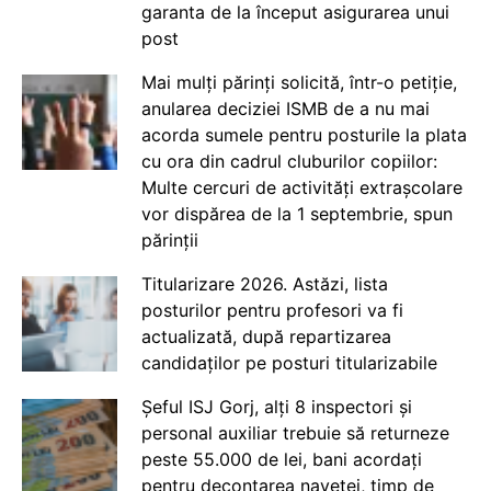
garanta de la început asigurarea unui
post
Mai mulți părinți solicită, într-o petiție,
anularea deciziei ISMB de a nu mai
acorda sumele pentru posturile la plata
cu ora din cadrul cluburilor copiilor:
Multe cercuri de activități extrașcolare
vor dispărea de la 1 septembrie, spun
părinții
Titularizare 2026. Astăzi, lista
posturilor pentru profesori va fi
actualizată, după repartizarea
candidaților pe posturi titularizabile
Șeful ISJ Gorj, alți 8 inspectori și
personal auxiliar trebuie să returneze
peste 55.000 de lei, bani acordați
pentru decontarea navetei, timp de