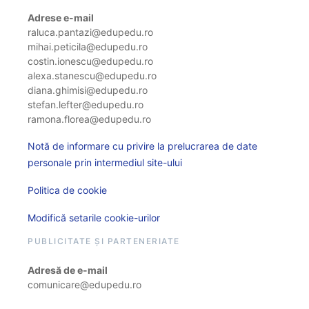
Adrese e-mail
raluca.pantazi@edupedu.ro
mihai.peticila@edupedu.ro
costin.ionescu@edupedu.ro
alexa.stanescu@edupedu.ro
diana.ghimisi@edupedu.ro
stefan.lefter@edupedu.ro
ramona.florea@edupedu.ro
Notă de informare cu privire la prelucrarea de date
personale prin intermediul site-ului
Politica de cookie
Modifică setarile cookie-urilor
PUBLICITATE ȘI PARTENERIATE
Adresă de e-mail
comunicare@edupedu.ro