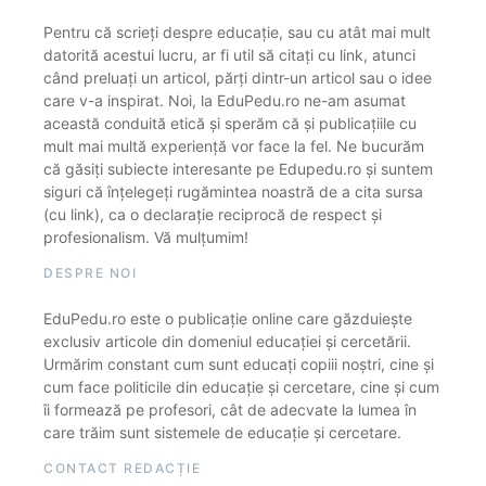
Pentru că scrieți despre educație, sau cu atât mai mult
datorită acestui lucru, ar fi util să citați cu link, atunci
când preluați un articol, părți dintr-un articol sau o idee
care v-a inspirat. Noi, la EduPedu.ro ne-am asumat
această conduită etică și sperăm că și publicațiile cu
mult mai multă experiență vor face la fel. Ne bucurăm
că găsiți subiecte interesante pe Edupedu.ro și suntem
siguri că înțelegeți rugămintea noastră de a cita sursa
(cu link), ca o declarație reciprocă de respect și
profesionalism. Vă mulțumim!
DESPRE NOI
EduPedu.ro este o publicație online care găzduiește
exclusiv articole din domeniul educației și cercetării.
Urmărim constant cum sunt educați copiii noștri, cine și
cum face politicile din educație și cercetare, cine și cum
îi formează pe profesori, cât de adecvate la lumea în
care trăim sunt sistemele de educație și cercetare.
CONTACT REDACȚIE