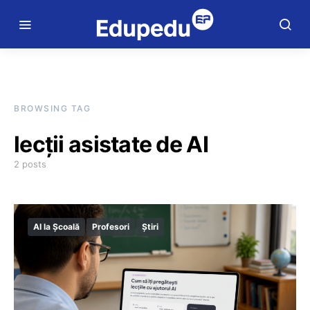
BROWSING TAG
lecții asistate de AI
2 posts
AI la Școală
Profesori
Știri