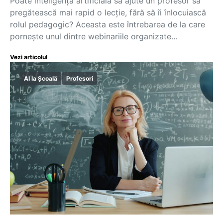
Poate inteligența artificială să ajute un profesor să
pregătească mai rapid o lecție, fără să îi înlocuiască
rolul pedagogic? Aceasta este întrebarea de la care
pornește unul dintre webinariile organizate…
Vezi articolul
AI la Școală
Profesori