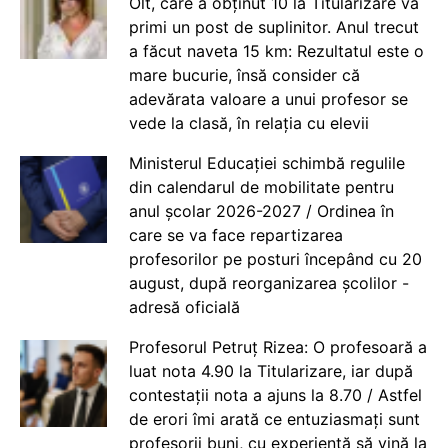
Olt, care a obținut 10 la Titularizare va
primi un post de suplinitor. Anul trecut
a făcut naveta 15 km: Rezultatul este o
mare bucurie, însă consider că
adevărata valoare a unui profesor se
vede la clasă, în relația cu elevii
Ministerul Educației schimbă regulile
din calendarul de mobilitate pentru
anul școlar 2026-2027 / Ordinea în
care se va face repartizarea
profesorilor pe posturi începând cu 20
august, după reorganizarea școlilor -
adresă oficială
Profesorul Petruț Rizea: O profesoară a
luat nota 4.90 la Titularizare, iar după
contestații nota a ajuns la 8.70 / Astfel
de erori îmi arată ce entuziasmați sunt
profesorii buni, cu experiență să vină la