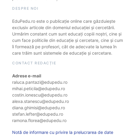
DESPRE NOI
EduPedu.ro este o publicație online care găzduiește
exclusiv articole din domeniul educației și cercetării.
Urmărim constant cum sunt educați copiii noștri, cine și
cum face politicile din educație și cercetare, cine și cum
îi formează pe profesori, cât de adecvate la lumea în
care trăim sunt sistemele de educație și cercetare.
CONTACT REDACȚIE
Adrese e-mail
raluca.pantazi@edupedu.ro
mihai.peticila@edupedu.ro
costin.ionescu@edupedu.ro
alexa.stanescu@edupedu.ro
diana.ghimisi@edupedu.ro
stefan.lefter@edupedu.ro
ramona.florea@edupedu.ro
Notă de informare cu privire la prelucrarea de date