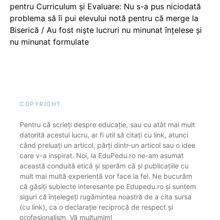
pentru Curriculum și Evaluare: Nu s-a pus niciodată
problema să îi pui elevului notă pentru că merge la
Biserică / Au fost niște lucruri nu minunat înțelese și
nu minunat formulate
COPYRIGHT
Pentru că scrieți despre educație, sau cu atât mai mult
datorită acestui lucru, ar fi util să citați cu link, atunci
când preluați un articol, părți dintr-un articol sau o idee
care v-a inspirat. Noi, la EduPedu.ro ne-am asumat
această conduită etică și sperăm că și publicațiile cu
mult mai multă experiență vor face la fel. Ne bucurăm
că găsiți subiecte interesante pe Edupedu.ro și suntem
siguri că înțelegeți rugămintea noastră de a cita sursa
(cu link), ca o declarație reciprocă de respect și
profesionalism. Vă mulțumim!