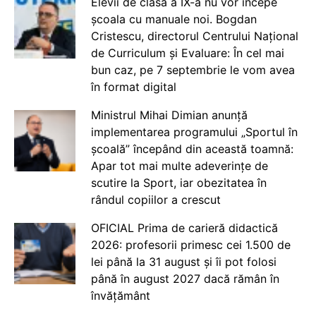
Elevii de clasa a IX-a nu vor începe
școala cu manuale noi. Bogdan
Cristescu, directorul Centrului Național
de Curriculum și Evaluare: În cel mai
bun caz, pe 7 septembrie le vom avea
în format digital
Ministrul Mihai Dimian anunță
implementarea programului „Sportul în
școală” începând din această toamnă:
Apar tot mai multe adeverințe de
scutire la Sport, iar obezitatea în
rândul copiilor a crescut
OFICIAL Prima de carieră didactică
2026: profesorii primesc cei 1.500 de
lei până la 31 august și îi pot folosi
până în august 2027 dacă rămân în
învățământ