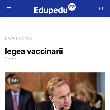
BROWSING TAG
legea vaccinarii
2 posts
Știri