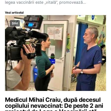
legea vaccinării este „vitală”, promovează…
Vezi articolul
Știri
Medicul Mihai Craiu, după decesul
copilului nevaccinat: De peste 2 ani