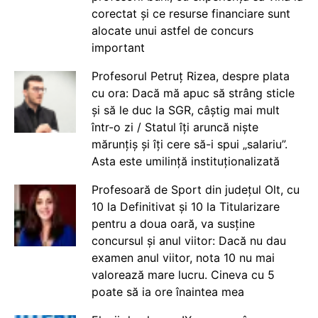
corectat și ce resurse financiare sunt
alocate unui astfel de concurs
important
Profesorul Petruț Rizea, despre plata
cu ora: Dacă mă apuc să strâng sticle
și să le duc la SGR, câștig mai mult
într-o zi / Statul îți aruncă niște
mărunțiș și îți cere să-i spui „salariu”.
Asta este umilință instituționalizată
Profesoară de Sport din județul Olt, cu
10 la Definitivat și 10 la Titularizare
pentru a doua oară, va susține
concursul și anul viitor: Dacă nu dau
examen anul viitor, nota 10 nu mai
valorează mare lucru. Cineva cu 5
poate să ia ore înaintea mea