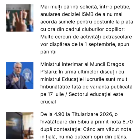
Mai mulți părinți solicită, într-o petiție,
anularea deciziei ISMB de a nu mai
acorda sumele pentru posturile la plata
cu ora din cadrul cluburilor copiilor:
Multe cercuri de activități extrașcolare
vor dispărea de la 1 septembrie, spun
părinții
Ministrul interimar al Muncii Dragos
Pîslaru: În urma ultimelor discuții cu
ministrul Educației lucrurile sunt mult
îmbunătățite față de varianta publicată
pe 17 iulie / Sectorul educației este
crucial
De la 4.90 la Titularizare 2026, o
învățătoare din Sibiu a primit nota 8.70
după contestație: Când am văzut nota
inițială, nu mă puteam opri din plâns.