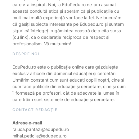
care v-a inspirat. Noi, la EduPedu.ro ne-am asumat
această conduită etică și sperăm că și publicațiile cu
mult mai multă experiență vor face la fel. Ne bucurăm
că găsiți subiecte interesante pe Edupedu.ro și suntem
siguri că înțelegeți rugămintea noastră de a cita sursa
(cu link), ca o declarație reciprocă de respect și
profesionalism. Vă mulțumim!
DESPRE NOI
EduPedu.ro este o publicație online care găzduiește
exclusiv articole din domeniul educației și cercetării.
Urmărim constant cum sunt educați copiii noștri, cine și
cum face politicile din educație și cercetare, cine și cum
îi formează pe profesori, cât de adecvate la lumea în
care trăim sunt sistemele de educație și cercetare.
CONTACT REDACȚIE
Adrese e-mail
raluca.pantazi@edupedu.ro
mihai.peticila@edupedu.ro