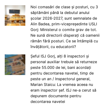
Noi comasări de clase și posturi, cu 3
săptămâni până la debutul anului
școlar 2026-2027, sunt semnalate de
Alin Badea, prim-vicepreședinte USLI
Gorj: Ministerul o comite grav de tot.
Ne sună directorii disperați că oamenii
rămân fără posturi. Ce se întâmplă cu
învățătorii, cu educatorii?
Șeful ISJ Gorj, alți 8 inspectori și
personal auxiliar trebuie să returneze
peste 55.000 de lei, bani acordați
pentru decontarea navetei, timp de
peste un an / Inspectorul general,
Marian Staicu: La vremea aceea nu
eram inspector șef. ISJ ne-a cerut să
depunem documente pentru
decontarea navetei