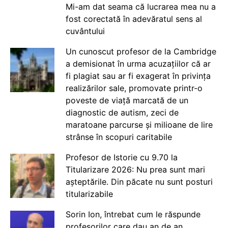
Mi-am dat seama că lucrarea mea nu a
fost corectată în adevăratul sens al
cuvântului
Un cunoscut profesor de la Cambridge
a demisionat în urma acuzațiilor că ar
fi plagiat sau ar fi exagerat în privința
realizărilor sale, promovate printr-o
poveste de viață marcată de un
diagnostic de autism, zeci de
maratoane parcurse și milioane de lire
strânse în scopuri caritabile
Profesor de Istorie cu 9.70 la
Titularizare 2026: Nu prea sunt mari
așteptările. Din păcate nu sunt posturi
titularizabile
Sorin Ion, întrebat cum le răspunde
profesorilor care dau an de an