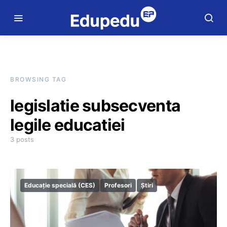
BROWSING TAG
legislatie subsecventa
legile educatiei
3 posts
Educație specială (CES)
Profesori
Știri