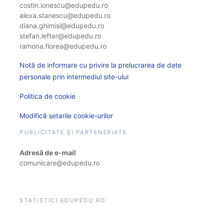
costin.ionescu@edupedu.ro
alexa.stanescu@edupedu.ro
diana.ghimisi@edupedu.ro
stefan.lefter@edupedu.ro
ramona.florea@edupedu.ro
Notă de informare cu privire la prelucrarea de date
personale prin intermediul site-ului
Politica de cookie
Modifică setarile cookie-urilor
PUBLICITATE ȘI PARTENERIATE
Adresă de e-mail
comunicare@edupedu.ro
STATISTICI EDUPEDU.RO