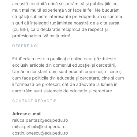
această conduită etică și sperăm că și publicațiile cu
mult mai multă experiență vor face la fel. Ne bucurăm
că găsiți subiecte interesante pe Edupedu.ro și suntem
siguri că înțelegeți rugămintea noastră de a cita sursa
(cu link), ca o declarație reciprocă de respect și
profesionalism. Vă mulțumim!
DESPRE NOI
EduPedu.ro este o publicație online care găzduiește
exclusiv articole din domeniul educației și cercetării.
Urmărim constant cum sunt educați copiii noștri, cine și
cum face politicile din educație și cercetare, cine și cum
îi formează pe profesori, cât de adecvate la lumea în
care trăim sunt sistemele de educație și cercetare.
CONTACT REDACȚIE
Adrese e-mail
raluca.pantazi@edupedu.ro
mihai.peticila@edupedu.ro
costin.ionescu@edupedu.ro