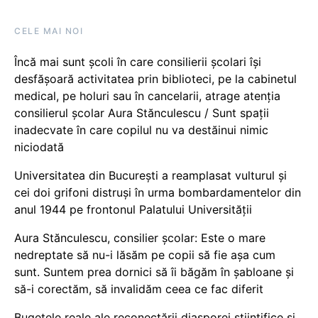
CELE MAI NOI
Încă mai sunt școli în care consilierii școlari își
desfășoară activitatea prin biblioteci, pe la cabinetul
medical, pe holuri sau în cancelarii, atrage atenția
consilierul școlar Aura Stănculescu / Sunt spații
inadecvate în care copilul nu va destăinui nimic
niciodată
Universitatea din București a reamplasat vulturul și
cei doi grifoni distruși în urma bombardamentelor din
anul 1944 pe frontonul Palatului Universității
Aura Stănculescu, consilier școlar: Este o mare
nedreptate să nu-i lăsăm pe copii să fie așa cum
sunt. Suntem prea dornici să îi băgăm în șabloane și
să-i corectăm, să invalidăm ceea ce fac diferit
Bugetele reale ale reconectării diasporei științifice și