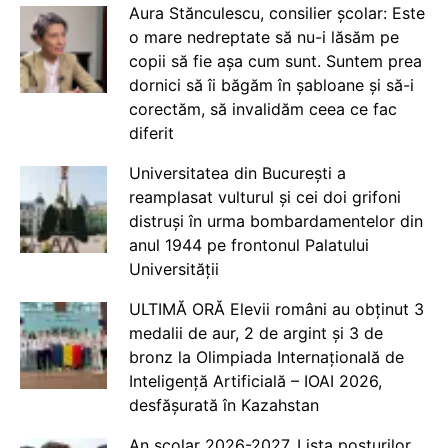
Aura Stănculescu, consilier școlar: Este
o mare nedreptate să nu-i lăsăm pe
copii să fie așa cum sunt. Suntem prea
dornici să îi băgăm în șabloane și să-i
corectăm, să invalidăm ceea ce fac
diferit
Universitatea din București a
reamplasat vulturul și cei doi grifoni
distruși în urma bombardamentelor din
anul 1944 pe frontonul Palatului
Universității
ULTIMĂ ORĂ Elevii români au obținut 3
medalii de aur, 2 de argint și 3 de
bronz la Olimpiada Internațională de
Inteligență Artificială – IOAI 2026,
desfășurată în Kazahstan
An școlar 2026-2027. Lista posturilor