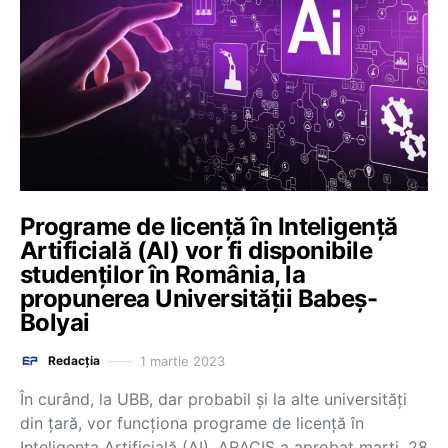
Programe de licență în Inteligență
Artificială (AI) vor fi disponibile
studenților în România, la
propunerea Universității Babeș-
Bolyai
1 martie 2023
Redacția
În curând, la UBB, dar probabil și la alte universități
din țară, vor funcționa programe de licență în
Inteligența Artificială (AI). ARACIS a aprobat marți, 28