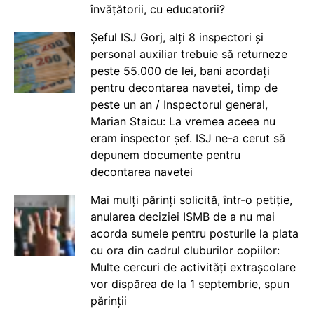
învățătorii, cu educatorii?
Șeful ISJ Gorj, alți 8 inspectori și
personal auxiliar trebuie să returneze
peste 55.000 de lei, bani acordați
pentru decontarea navetei, timp de
peste un an / Inspectorul general,
Marian Staicu: La vremea aceea nu
eram inspector șef. ISJ ne-a cerut să
depunem documente pentru
decontarea navetei
Mai mulți părinți solicită, într-o petiție,
anularea deciziei ISMB de a nu mai
acorda sumele pentru posturile la plata
cu ora din cadrul cluburilor copiilor:
Multe cercuri de activități extrașcolare
vor dispărea de la 1 septembrie, spun
părinții