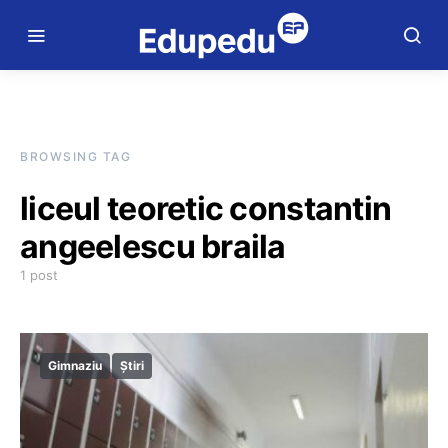
BROWSING TAG
liceul teoretic constantin
angeelescu braila
1 post
Gimnaziu
Știri