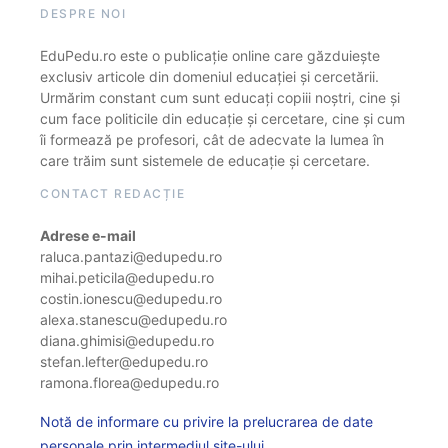
DESPRE NOI
EduPedu.ro este o publicație online care găzduiește
exclusiv articole din domeniul educației și cercetării.
Urmărim constant cum sunt educați copiii noștri, cine și
cum face politicile din educație și cercetare, cine și cum
îi formează pe profesori, cât de adecvate la lumea în
care trăim sunt sistemele de educație și cercetare.
CONTACT REDACȚIE
Adrese e-mail
raluca.pantazi@edupedu.ro
mihai.peticila@edupedu.ro
costin.ionescu@edupedu.ro
alexa.stanescu@edupedu.ro
diana.ghimisi@edupedu.ro
stefan.lefter@edupedu.ro
ramona.florea@edupedu.ro
Notă de informare cu privire la prelucrarea de date
personale prin intermediul site-ului