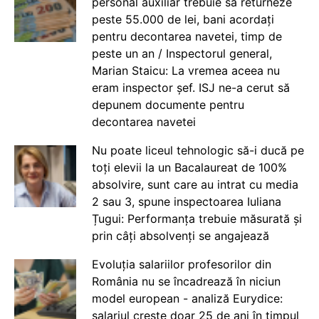
personal auxiliar trebuie să returneze
peste 55.000 de lei, bani acordați
pentru decontarea navetei, timp de
peste un an / Inspectorul general,
Marian Staicu: La vremea aceea nu
eram inspector șef. ISJ ne-a cerut să
depunem documente pentru
decontarea navetei
Nu poate liceul tehnologic să-i ducă pe
toți elevii la un Bacalaureat de 100%
absolvire, sunt care au intrat cu media
2 sau 3, spune inspectoarea Iuliana
Țugui: Performanța trebuie măsurată și
prin câți absolvenți se angajează
Evoluția salariilor profesorilor din
România nu se încadrează în niciun
model european - analiză Eurydice:
salariul crește doar 25 de ani în timpul