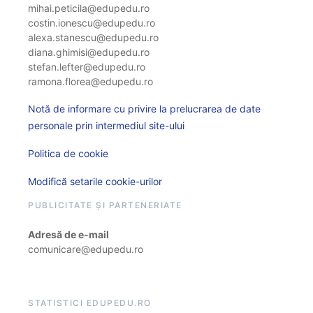
mihai.peticila@edupedu.ro
costin.ionescu@edupedu.ro
alexa.stanescu@edupedu.ro
diana.ghimisi@edupedu.ro
stefan.lefter@edupedu.ro
ramona.florea@edupedu.ro
Notă de informare cu privire la prelucrarea de date
personale prin intermediul site-ului
Politica de cookie
Modifică setarile cookie-urilor
PUBLICITATE ȘI PARTENERIATE
Adresă de e-mail
comunicare@edupedu.ro
STATISTICI EDUPEDU.RO