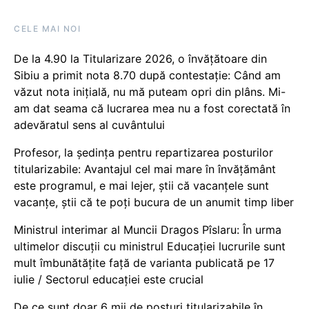
CELE MAI NOI
De la 4.90 la Titularizare 2026, o învățătoare din
Sibiu a primit nota 8.70 după contestație: Când am
văzut nota inițială, nu mă puteam opri din plâns. Mi-
am dat seama că lucrarea mea nu a fost corectată în
adevăratul sens al cuvântului
Profesor, la ședința pentru repartizarea posturilor
titularizabile: Avantajul cel mai mare în învățământ
este programul, e mai lejer, știi că vacanțele sunt
vacanţe, știi că te poți bucura de un anumit timp liber
Ministrul interimar al Muncii Dragos Pîslaru: În urma
ultimelor discuții cu ministrul Educației lucrurile sunt
mult îmbunătățite față de varianta publicată pe 17
iulie / Sectorul educației este crucial
De ce sunt doar 6 mii de posturi titularizabile în