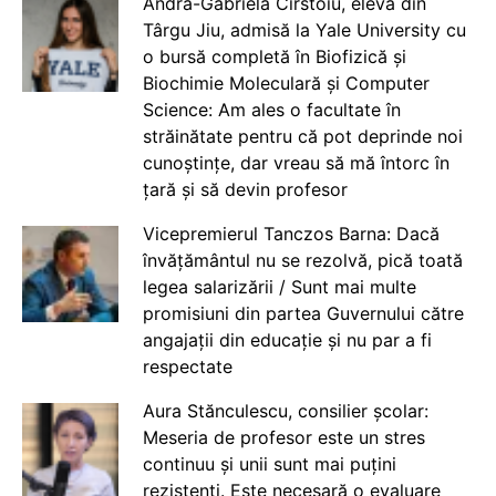
Andra-Gabriela Cîrstoiu, elevă din
Târgu Jiu, admisă la Yale University cu
o bursă completă în Biofizică și
Biochimie Moleculară și Computer
Science: Am ales o facultate în
străinătate pentru că pot deprinde noi
cunoștințe, dar vreau să mă întorc în
țară și să devin profesor
Vicepremierul Tanczos Barna: Dacă
învățământul nu se rezolvă, pică toată
legea salarizării / Sunt mai multe
promisiuni din partea Guvernului către
angajații din educație și nu par a fi
respectate
Aura Stănculescu, consilier școlar:
Meseria de profesor este un stres
continuu și unii sunt mai puțini
rezistenți. Este necesară o evaluare