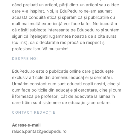
când preluați un articol, părți dintr-un articol sau o idee
care v-a inspirat. Noi, la EduPedu.ro ne-am asumat
această conduită etică și sperăm că și publicațiile cu
mult mai multă experiență vor face la fel. Ne bucurăm
că găsiți subiecte interesante pe Edupedu.ro și suntem
siguri că înțelegeți rugămintea noastră de a cita sursa
(cu link), ca o declarație reciprocă de respect și
profesionalism. Vă mulțumim!
DESPRE NOI
EduPedu.ro este o publicație online care găzduiește
exclusiv articole din domeniul educației și cercetării.
Urmărim constant cum sunt educați copiii noștri, cine și
cum face politicile din educație și cercetare, cine și cum
îi formează pe profesori, cât de adecvate la lumea în
care trăim sunt sistemele de educație și cercetare.
CONTACT REDACȚIE
Adrese e-mail
raluca.pantazi@edupedu.ro