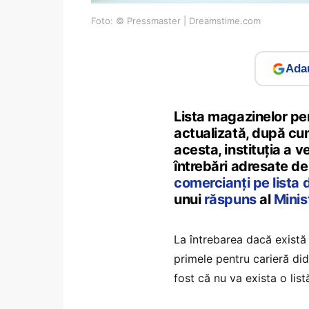
Foto: © Pressmaster | Dreamstime.com
Adau
Lista magazinelor pen
actualizată, după c
acesta, instituția a v
întrebări adresate de
comercianți pe lista
unui
răspuns
al
Minis
La întrebarea dacă există o
primele pentru carieră did
fost că nu va exista o list