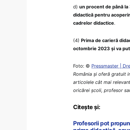
d)
un procent de până la
didactică pentru acoperir
cadrelor didactice
.
(4)
Prima de carieră didac
octombrie 2023 și va put
Foto: ©
Pressmaster | D
România şi oferă gratuit 
articolele cât mai relevan
oricărei școli, profesor s
Citește și:
Profesorii pot propu