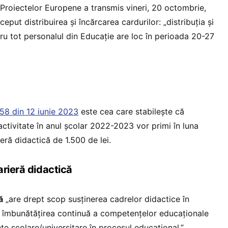
şi Proiectelor Europene a transmis vineri, 20 octombrie,
put distribuirea și încărcarea cardurilor: „distribuția și
ru tot personalul din Educație are loc în perioada 20-27
58 din 12 iunie 2023
este cea care stabilește că
 activitate în anul școlar 2022-2023 vor primi în luna
ră didactică de 1.500 de lei.
arieră didactică
ă
„are drept scop susținerea cadrelor didactice în
u îmbunătățirea continuă a competențelor educaționale
e școlare/universitare în procesul educațional.”