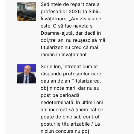
Ședințele de repartizare a
profesorilor 2026, la Sibiu.
Învățătoare: „Am zis iau ce
este. O să fac naveta și
Doamne-ajută, dar dacă în
doi,trei ani nu reușesc să mă
titularizez nu cred că mai
rămân în învățământ”
Sorin Ion, întrebat cum le
răspunde profesorilor care
dau an de an Titularizarea,
obțin note mari, dar nu au
post pe perioadă
nedeterminată: În ultimii ani
am încercat să ținem cât se
poate de bine sub control
posturile titularizabile / La
niciun concurs nu poți