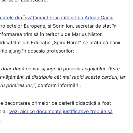
icatele din Învățământ s-au întâlnit cu Adrian Câciu
,
 Proiectelor Europene, și Sorin Ion, secretar de stat în
informarea trimisă în teritoriu de Marius Nistor,
ndicatelor din Educație „Spiru Haret”, se arăta că banii
rile ajung în posesia profesorilor:
e doar după ce vor ajunge în posesia angajaților. (Este
învățământ să distribuie cât mai rapid aceste carduri, iar
ru primirea lor)
”, conform informării.
ce decontarea primelor de carieră didactică a fost
cial.
Vezi aici ce documente justificative trebuie să
.