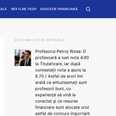
OALĂ
NEXTLAB.TECH
EDUCAȚIE FINANCIARĂ
CELE MAI CITITE ARTICOLE
Profesorul Petruț Rizea: O
profesoară a luat nota 4.90
la Titularizare, iar după
contestații nota a ajuns la
8.70 / Astfel de erori îmi
arată ce entuziasmați sunt
profesorii buni, cu
experiență să vină la
corectat și ce resurse
financiare sunt alocate unui
astfel de concurs important