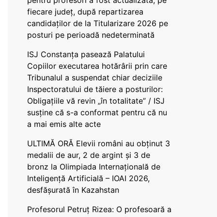
pentru profesori a fost actualizată, pe
fiecare județ, după repartizarea
candidaților de la Titularizare 2026 pe
posturi pe perioadă nedeterminată
ISJ Constanța pasează Palatului
Copiilor executarea hotărârii prin care
Tribunalul a suspendat chiar deciziile
Inspectoratului de tăiere a posturilor:
Obligațiile vă revin „în totalitate” / ISJ
susține că s-a conformat pentru că nu
a mai emis alte acte
ULTIMĂ ORĂ Elevii români au obținut 3
medalii de aur, 2 de argint și 3 de
bronz la Olimpiada Internațională de
Inteligență Artificială – IOAI 2026,
desfășurată în Kazahstan
Profesorul Petruț Rizea: O profesoară a