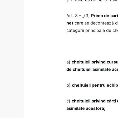
Art. 3 – „(3)
Prima de cari
net
care se decontează di
categorii principale de che
a)
cheltuieli privind curs
de cheltuieli asimilate ac
b)
cheltuieli pentru echi
c)
cheltuieli privind cărți
asimilate acestora;