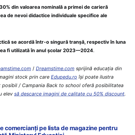
 30% din valoarea nominală a primei de carieră
ea de nevoi didactice individuale specifice ale
tică se acordă într-o singură tranșă, respectiv în luna
ea fi utilizată în anul școlar 2023—2024
.
reamstime.com
/
Dreamstime.com
sprijină educaţia din
imagini stock prin care
Edupedu.ro
îşi poate ilustra
t posibil / Campania Back to school oferă posibilitatea
au elev
să descarce imagini de calitate cu 50% discount
.
ne comercianți pe lista de magazine pentru