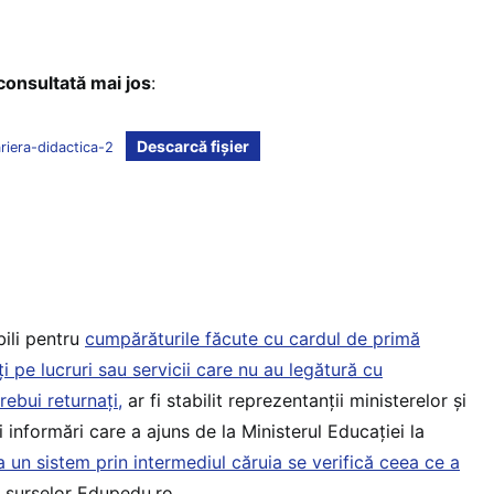
 consultată mai jos
:
Descarcă fișier
riera-didactica-2
bili pentru
cumpărăturile făcute cu cardul de primă
iți pe lucruri sau servicii care nu au legătură cu
rebui returnați,
ar fi stabilit reprezentanții ministerelor și
 informări care a ajuns de la Ministerul Educației la
a un sistem prin intermediul căruia se verifică ceea ce a
 surselor Edupedu.ro.