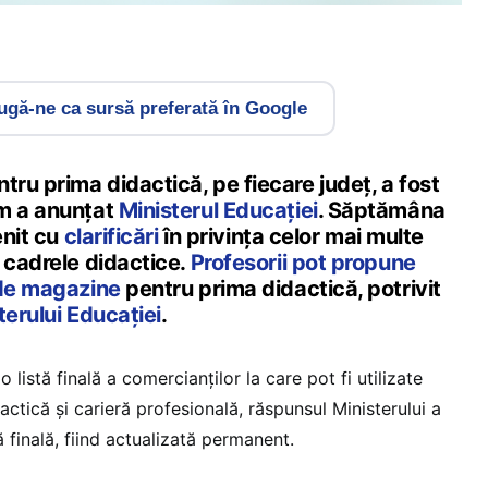
gă-ne ca sursă preferată în Google
tru prima didactică, pe fiecare județ, a fost
um a anunțat
Ministerul Educației
. Săptămâna
enit cu
clarificări
în privința celor mai multe
 cadrele didactice.
Profesorii pot propune
 de magazine
pentru prima didactică, potrivit
terului Educației
.
 listă finală a comercianților la care pot fi utilizate
actică și carieră profesională, răspunsul Ministerului a
ă finală, fiind actualizată permanent.