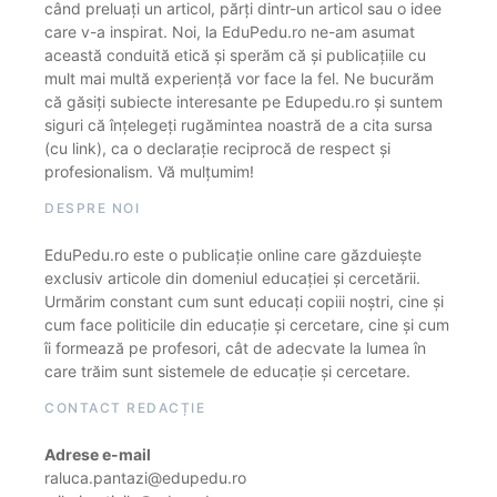
când preluați un articol, părți dintr-un articol sau o idee
care v-a inspirat. Noi, la EduPedu.ro ne-am asumat
această conduită etică și sperăm că și publicațiile cu
mult mai multă experiență vor face la fel. Ne bucurăm
că găsiți subiecte interesante pe Edupedu.ro și suntem
siguri că înțelegeți rugămintea noastră de a cita sursa
(cu link), ca o declarație reciprocă de respect și
profesionalism. Vă mulțumim!
DESPRE NOI
EduPedu.ro este o publicație online care găzduiește
exclusiv articole din domeniul educației și cercetării.
Urmărim constant cum sunt educați copiii noștri, cine și
cum face politicile din educație și cercetare, cine și cum
îi formează pe profesori, cât de adecvate la lumea în
care trăim sunt sistemele de educație și cercetare.
CONTACT REDACȚIE
Adrese e-mail
raluca.pantazi@edupedu.ro