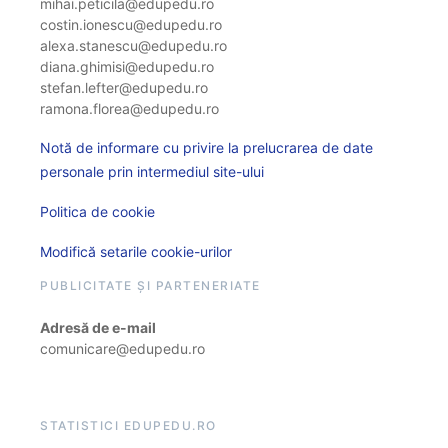
mihai.peticila@edupedu.ro
costin.ionescu@edupedu.ro
alexa.stanescu@edupedu.ro
diana.ghimisi@edupedu.ro
stefan.lefter@edupedu.ro
ramona.florea@edupedu.ro
Notă de informare cu privire la prelucrarea de date
personale prin intermediul site-ului
Politica de cookie
Modifică setarile cookie-urilor
PUBLICITATE ȘI PARTENERIATE
Adresă de e-mail
comunicare@edupedu.ro
STATISTICI EDUPEDU.RO