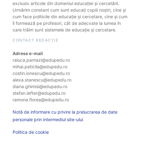
exclusiv articole din domeniul educației și cercetării.
Urmărim constant cum sunt educați copiii noștri, cine și
cum face politicile din educație și cercetare, cine și cum
îi formează pe profesori, cât de adecvate la lumea în
care trăim sunt sistemele de educație și cercetare.
CONTACT REDACȚIE
Adrese e-mail
raluca.pantazi@edupedu.ro
mihai.peticila@edupedu.ro
costin.ionescu@edupedu.ro
alexa.stanescu@edupedu.ro
diana.ghimisi@edupedu.ro
stefan.lefter@edupedu.ro
ramona.florea@edupedu.ro
Notă de informare cu privire la prelucrarea de date
personale prin intermediul site-ului
Politica de cookie