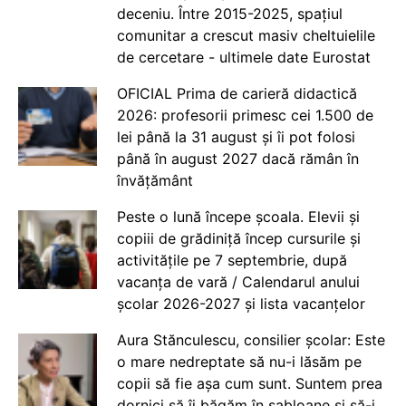
deceniu. Între 2015-2025, spațiul
comunitar a crescut masiv cheltuielile
de cercetare - ultimele date Eurostat
OFICIAL Prima de carieră didactică
2026: profesorii primesc cei 1.500 de
lei până la 31 august și îi pot folosi
până în august 2027 dacă rămân în
învățământ
Peste o lună începe școala. Elevii și
copiii de grădiniță încep cursurile și
activitățile pe 7 septembrie, după
vacanța de vară / Calendarul anului
școlar 2026-2027 și lista vacanțelor
Aura Stănculescu, consilier școlar: Este
o mare nedreptate să nu-i lăsăm pe
copii să fie așa cum sunt. Suntem prea
dornici să îi băgăm în șabloane și să-i