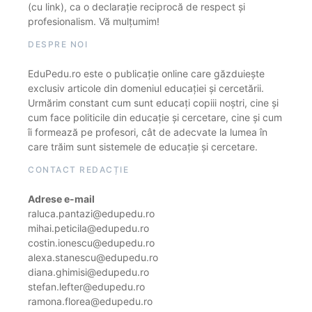
(cu link), ca o declarație reciprocă de respect și
profesionalism. Vă mulțumim!
DESPRE NOI
EduPedu.ro este o publicație online care găzduiește
exclusiv articole din domeniul educației și cercetării.
Urmărim constant cum sunt educați copiii noștri, cine și
cum face politicile din educație și cercetare, cine și cum
îi formează pe profesori, cât de adecvate la lumea în
care trăim sunt sistemele de educație și cercetare.
CONTACT REDACȚIE
Adrese e-mail
raluca.pantazi@edupedu.ro
mihai.peticila@edupedu.ro
costin.ionescu@edupedu.ro
alexa.stanescu@edupedu.ro
diana.ghimisi@edupedu.ro
stefan.lefter@edupedu.ro
ramona.florea@edupedu.ro