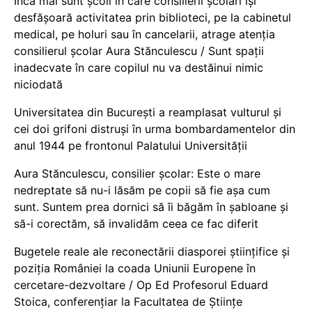
Încă mai sunt școli în care consilierii școlari își
desfășoară activitatea prin biblioteci, pe la cabinetul
medical, pe holuri sau în cancelarii, atrage atenția
consilierul școlar Aura Stănculescu / Sunt spații
inadecvate în care copilul nu va destăinui nimic
niciodată
Universitatea din București a reamplasat vulturul și
cei doi grifoni distruși în urma bombardamentelor din
anul 1944 pe frontonul Palatului Universității
Aura Stănculescu, consilier școlar: Este o mare
nedreptate să nu-i lăsăm pe copii să fie așa cum
sunt. Suntem prea dornici să îi băgăm în șabloane și
să-i corectăm, să invalidăm ceea ce fac diferit
Bugetele reale ale reconectării diasporei științifice și
poziția României la coada Uniunii Europene în
cercetare-dezvoltare / Op Ed Profesorul Eduard
Stoica, conferențiar la Facultatea de Științe