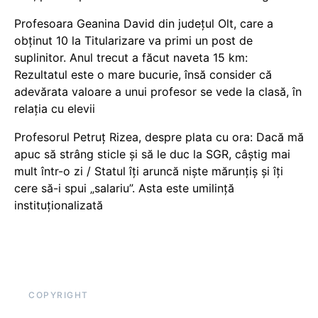
Profesoara Geanina David din județul Olt, care a
obținut 10 la Titularizare va primi un post de
suplinitor. Anul trecut a făcut naveta 15 km:
Rezultatul este o mare bucurie, însă consider că
adevărata valoare a unui profesor se vede la clasă, în
relația cu elevii
Profesorul Petruț Rizea, despre plata cu ora: Dacă mă
apuc să strâng sticle și să le duc la SGR, câștig mai
mult într-o zi / Statul îți aruncă niște mărunțiș și îți
cere să-i spui „salariu”. Asta este umilință
instituționalizată
COPYRIGHT