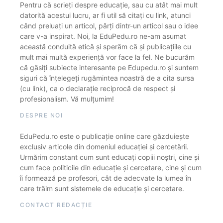
Pentru că scrieți despre educație, sau cu atât mai mult
datorită acestui lucru, ar fi util să citați cu link, atunci
când preluați un articol, părți dintr-un articol sau o idee
care v-a inspirat. Noi, la EduPedu.ro ne-am asumat
această conduită etică și sperăm că și publicațiile cu
mult mai multă experiență vor face la fel. Ne bucurăm
că găsiți subiecte interesante pe Edupedu.ro și suntem
siguri că înțelegeți rugămintea noastră de a cita sursa
(cu link), ca o declarație reciprocă de respect și
profesionalism. Vă mulțumim!
DESPRE NOI
EduPedu.ro este o publicație online care găzduiește
exclusiv articole din domeniul educației și cercetării.
Urmărim constant cum sunt educați copiii noștri, cine și
cum face politicile din educație și cercetare, cine și cum
îi formează pe profesori, cât de adecvate la lumea în
care trăim sunt sistemele de educație și cercetare.
CONTACT REDACȚIE