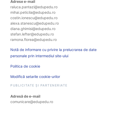
Adrese e-mail
raluca.pantazi@edupedu.ro
mihai.peticila@edupedu.ro
costin.ionescu@edupedu.ro
alexa.stanescu@edupedu.ro
diana.ghimisi@edupedu.ro
stefan.lefter@edupedu.ro
ramona.florea@edupedu.ro
Notă de informare cu privire la prelucrarea de date
personale prin intermediul site-ului
Politica de cookie
Modifică setarile cookie-urilor
PUBLICITATE ȘI PARTENERIATE
Adresă de e-mail
comunicare@edupedu.ro