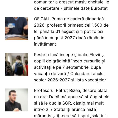
comunitar a crescut masiv cheltuielile
de cercetare - ultimele date Eurostat
OFICIAL Prima de carieră didactică
2026: profesorii primesc cei 1.500 de
lei până la 31 august și îi pot folosi
până în august 2027 dacă rămân în
învățământ
Peste o lună începe școala. Elevii și
copiii de grădiniță încep cursurile și
activitățile pe 7 septembrie, după
vacanța de vară / Calendarul anului
școlar 2026-2027 și lista vacanțelor
Profesorul Petruț Rizea, despre plata
cu ora: Dacă mă apuc să strâng sticle
și să le duc la SGR, câștig mai mult
într-o zi / Statul îți aruncă niște
mărunțiș și îți cere să-i spui „salariu”.