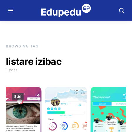
BROWSING TAG
listare izibac
1 post
Știri