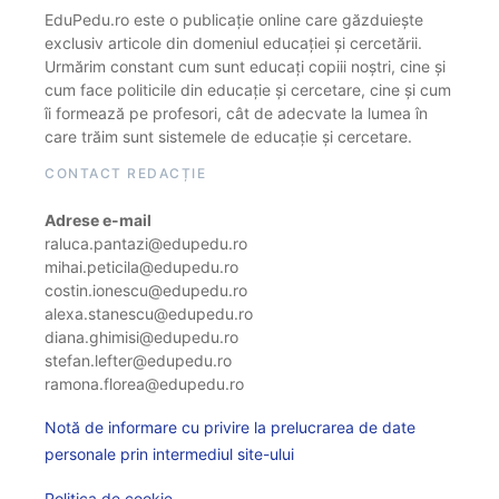
EduPedu.ro este o publicație online care găzduiește
exclusiv articole din domeniul educației și cercetării.
Urmărim constant cum sunt educați copiii noștri, cine și
cum face politicile din educație și cercetare, cine și cum
îi formează pe profesori, cât de adecvate la lumea în
care trăim sunt sistemele de educație și cercetare.
CONTACT REDACȚIE
Adrese e-mail
raluca.pantazi@edupedu.ro
mihai.peticila@edupedu.ro
costin.ionescu@edupedu.ro
alexa.stanescu@edupedu.ro
diana.ghimisi@edupedu.ro
stefan.lefter@edupedu.ro
ramona.florea@edupedu.ro
Notă de informare cu privire la prelucrarea de date
personale prin intermediul site-ului
Politica de cookie