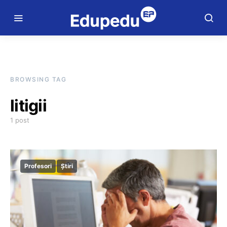
BROWSING TAG
litigii
1 post
Profesori
Știri