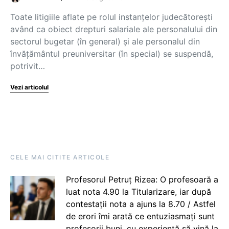
Toate litigiile aflate pe rolul instanțelor judecătorești
având ca obiect drepturi salariale ale personalului din
sectorul bugetar (în general) și ale personalul din
învățământul preuniversitar (în special) se suspendă,
potrivit…
Vezi articolul
CELE MAI CITITE ARTICOLE
Profesorul Petruț Rizea: O profesoară a
luat nota 4.90 la Titularizare, iar după
contestații nota a ajuns la 8.70 / Astfel
de erori îmi arată ce entuziasmați sunt
profesorii buni, cu experiență să vină la