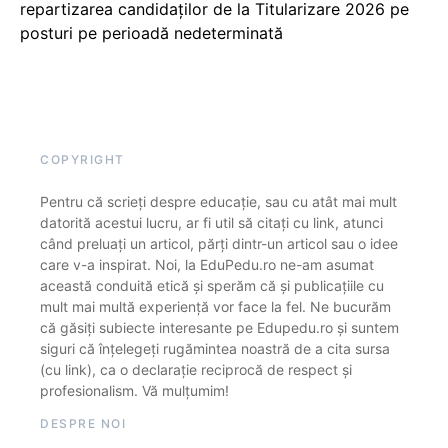
repartizarea candidaților de la Titularizare 2026 pe
posturi pe perioadă nedeterminată
COPYRIGHT
Pentru că scrieți despre educație, sau cu atât mai mult
datorită acestui lucru, ar fi util să citați cu link, atunci
când preluați un articol, părți dintr-un articol sau o idee
care v-a inspirat. Noi, la EduPedu.ro ne-am asumat
această conduită etică și sperăm că și publicațiile cu
mult mai multă experiență vor face la fel. Ne bucurăm
că găsiți subiecte interesante pe Edupedu.ro și suntem
siguri că înțelegeți rugămintea noastră de a cita sursa
(cu link), ca o declarație reciprocă de respect și
profesionalism. Vă mulțumim!
DESPRE NOI