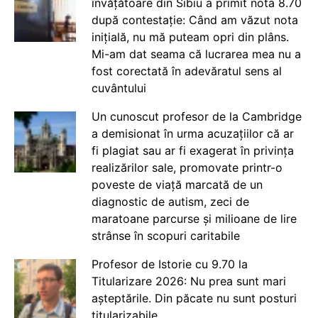
învățătoare din Sibiu a primit nota 8.70
după contestație: Când am văzut nota
inițială, nu mă puteam opri din plâns.
Mi-am dat seama că lucrarea mea nu a
fost corectată în adevăratul sens al
cuvântului
Un cunoscut profesor de la Cambridge
a demisionat în urma acuzațiilor că ar
fi plagiat sau ar fi exagerat în privința
realizărilor sale, promovate printr-o
poveste de viață marcată de un
diagnostic de autism, zeci de
maratoane parcurse și milioane de lire
strânse în scopuri caritabile
Profesor de Istorie cu 9.70 la
Titularizare 2026: Nu prea sunt mari
așteptările. Din păcate nu sunt posturi
titularizabile