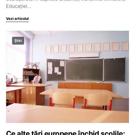
Educației…
Vezi articolul
Știri
Ce alte țări europene închid școlile: