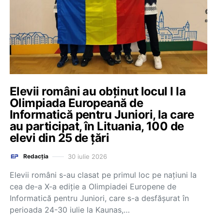
Elevii români au obținut locul I la
Olimpiada Europeană de
Informatică pentru Juniori, la care
au participat, în Lituania, 100 de
elevi din 25 de țări
30 iulie 2026
Redacția
Elevii români s-au clasat pe primul loc pe naţiuni la
cea de-a X-a ediţie a Olimpiadei Europene de
Informatică pentru Juniori, care s-a desfăşurat în
perioada 24-30 iulie la Kaunas,…