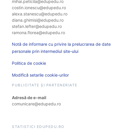
mihai.peticila@edupedu.ro
costin.ionescu@edupedu.ro
alexa.stanescu@edupedu.ro
diana.ghimisi@edupedu.ro
stefan.lefter@edupedu.ro
ramona.florea@edupedu.ro
Notă de informare cu privire la prelucrarea de date
personale prin intermediul site-ului
Politica de cookie
Modifică setarile cookie-urilor
PUBLICITATE ȘI PARTENERIATE
Adresă de e-mail
comunicare@edupedu.ro
STATISTICI EDUPEDU.RO