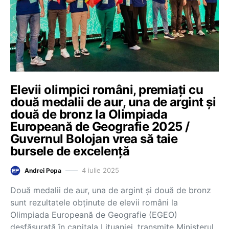
Elevii olimpici români, premiați cu
două medalii de aur, una de argint și
două de bronz la Olimpiada
Europeană de Geografie 2025 /
Guvernul Bolojan vrea să taie
bursele de excelență
4 iulie 2025
Andrei Popa
Două medalii de aur, una de argint și două de bronz
sunt rezultatele obținute de elevii români la
Olimpiada Europeană de Geografie (EGEO)
desfășurată în capitala Lituaniei, transmite Ministerul