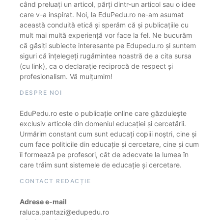
când preluați un articol, părți dintr-un articol sau o idee
care v-a inspirat. Noi, la EduPedu.ro ne-am asumat
această conduită etică și sperăm că și publicațiile cu
mult mai multă experiență vor face la fel. Ne bucurăm
că găsiți subiecte interesante pe Edupedu.ro și suntem
siguri că înțelegeți rugămintea noastră de a cita sursa
(cu link), ca o declarație reciprocă de respect și
profesionalism. Vă mulțumim!
DESPRE NOI
EduPedu.ro este o publicație online care găzduiește
exclusiv articole din domeniul educației și cercetării.
Urmărim constant cum sunt educați copiii noștri, cine și
cum face politicile din educație și cercetare, cine și cum
îi formează pe profesori, cât de adecvate la lumea în
care trăim sunt sistemele de educație și cercetare.
CONTACT REDACȚIE
Adrese e-mail
raluca.pantazi@edupedu.ro