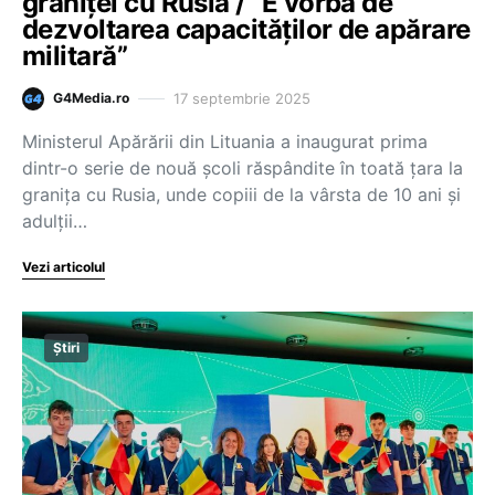
graniţei cu Rusia / ”E vorba de
dezvoltarea capacităţilor de apărare
militară”
17 septembrie 2025
G4Media.ro
Ministerul Apărării din Lituania a inaugurat prima
dintr-o serie de nouă şcoli răspândite în toată ţara la
graniţa cu Rusia, unde copiii de la vârsta de 10 ani şi
adulţii…
Vezi articolul
Știri