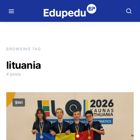
BROWSING TAG
lituania
4 posts
Știri