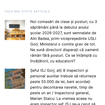
CELE MAI CITITE ARTICOLE
Noi comasări de clase și posturi, cu 3
săptămâni până la debutul anului
școlar 2026-2027, sunt semnalate de
Alin Badea, prim-vicepreședinte USLI
Gorj: Ministerul o comite grav de tot.
Ne sună directorii disperați că oamenii
rămân fără posturi. Ce se întâmplă cu
învățătorii, cu educatorii?
Șeful ISJ Gorj, alți 8 inspectori și
personal auxiliar trebuie să returneze
peste 55.000 de lei, bani acordați
pentru decontarea navetei, timp de
peste un an / Inspectorul general,
Marian Staicu: La vremea aceea nu
eram inspector șef. ISJ ne-a cerut să