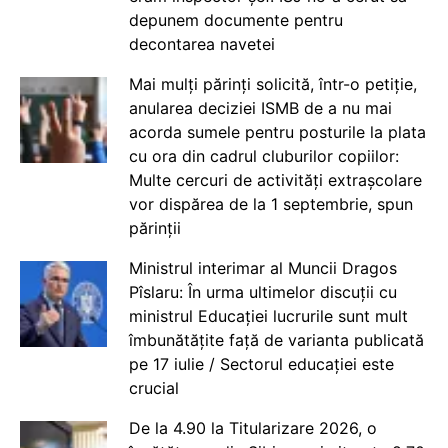
depunem documente pentru
decontarea navetei
Mai mulți părinți solicită, într-o petiție,
anularea deciziei ISMB de a nu mai
acorda sumele pentru posturile la plata
cu ora din cadrul cluburilor copiilor:
Multe cercuri de activități extrașcolare
vor dispărea de la 1 septembrie, spun
părinții
Ministrul interimar al Muncii Dragos
Pîslaru: În urma ultimelor discuții cu
ministrul Educației lucrurile sunt mult
îmbunătățite față de varianta publicată
pe 17 iulie / Sectorul educației este
crucial
De la 4.90 la Titularizare 2026, o