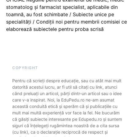
stomatolog și farmacist specialist, aplicabile din
toamnă, au fost schimbate / Subiecte unice pe
specialități / Condiții noi pentru membrii comisiei ce
elaborează subiectele pentru proba scrisă
COPYRIGHT
Pentru că scrieți despre educație, sau cu atât mai mult
datorită acestui lucru, ar fi util să citați cu link, atunci
când preluați un articol, părți dintr-un articol sau o idee
care v-a inspirat. Noi, la EduPedu.ro ne-am asumat
această conduită etică și sperăm că și publicațiile cu
mult mai multă experiență vor face la fel. Ne bucurăm
că găsiți subiecte interesante pe Edupedu.ro și suntem
siguri că înțelegeți rugămintea noastră de a cita sursa
(cu link), ca o declarație reciprocă de respect și