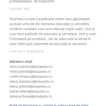
profesionalism. Vă mulțumim!
DESPRE NOI
EduPedu.ro este o publicație online care găzduiește
exclusiv articole din domeniul educației și cercetării.
Urmărim constant cum sunt educați copiii noștri, cine și
cum face politicile din educație și cercetare, cine și cum
îi formează pe profesori, cât de adecvate la lumea în
care trăim sunt sistemele de educație și cercetare.
CONTACT REDACȚIE
Adrese e-mail
raluca.pantazi@edupedu.ro
mihai.peticila@edupedu.ro
costin.ionescu@edupedu.ro
alexa.stanescu@edupedu.ro
diana.ghimisi@edupedu.ro
stefan.lefter@edupedu.ro
ramona.florea@edupedu.ro
Notă de informare cu privire la prelucrarea de date