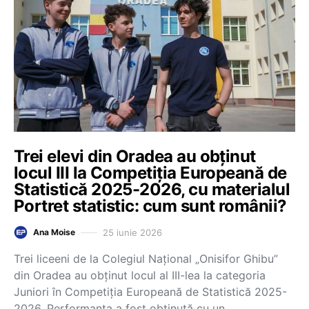
Trei elevi din Oradea au obținut
locul III la Competiția Europeană de
Statistică 2025-2026, cu materialul
Portret statistic: cum sunt românii?
25 iunie 2026
Ana Moise
Trei liceeni de la Colegiul Național „Onisifor Ghibu”
din Oradea au obținut locul al III-lea la categoria
Juniori în Competiția Europeană de Statistică 2025-
2026. Performanța a fost obținută cu un…