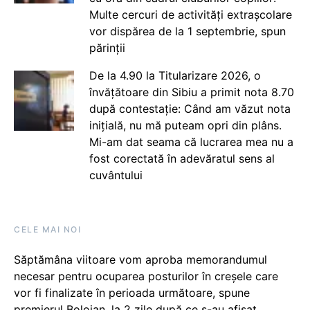
Multe cercuri de activități extrașcolare
vor dispărea de la 1 septembrie, spun
părinții
De la 4.90 la Titularizare 2026, o
învățătoare din Sibiu a primit nota 8.70
după contestație: Când am văzut nota
inițială, nu mă puteam opri din plâns.
Mi-am dat seama că lucrarea mea nu a
fost corectată în adevăratul sens al
cuvântului
CELE MAI NOI
Săptămâna viitoare vom aproba memorandumul
necesar pentru ocuparea posturilor în creșele care
vor fi finalizate în perioada următoare, spune
premierul Bolojan, la 2 zile după ce s-au afișat