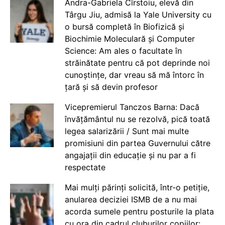
Andra-Gabriela Cîrstoiu, elevă din
Târgu Jiu, admisă la Yale University cu
o bursă completă în Biofizică și
Biochimie Moleculară și Computer
Science: Am ales o facultate în
străinătate pentru că pot deprinde noi
cunoștințe, dar vreau să mă întorc în
țară și să devin profesor
Vicepremierul Tanczos Barna: Dacă
învățământul nu se rezolvă, pică toată
legea salarizării / Sunt mai multe
promisiuni din partea Guvernului către
angajații din educație și nu par a fi
respectate
Mai mulți părinți solicită, într-o petiție,
anularea deciziei ISMB de a nu mai
acorda sumele pentru posturile la plata
cu ora din cadrul cluburilor copiilor: