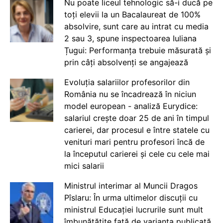
Nu poate liceul tehnologic să-i ducă pe
toți elevii la un Bacalaureat de 100%
absolvire, sunt care au intrat cu media
2 sau 3, spune inspectoarea Iuliana
Țugui: Performanța trebuie măsurată și
prin câți absolvenți se angajează
Evoluția salariilor profesorilor din
România nu se încadrează în niciun
model european - analiză Eurydice:
salariul crește doar 25 de ani în timpul
carierei, dar procesul e între statele cu
venituri mari pentru profesori încă de
la începutul carierei și cele cu cele mai
mici salarii
Ministrul interimar al Muncii Dragos
Pîslaru: În urma ultimelor discuții cu
ministrul Educației lucrurile sunt mult
îmbunătățite față de varianta publicată