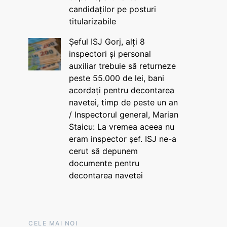
candidaților pe posturi
titularizabile
Șeful ISJ Gorj, alți 8
inspectori și personal
auxiliar trebuie să returneze
peste 55.000 de lei, bani
acordați pentru decontarea
navetei, timp de peste un an
/ Inspectorul general, Marian
Staicu: La vremea aceea nu
eram inspector șef. ISJ ne-a
cerut să depunem
documente pentru
decontarea navetei
CELE MAI NOI