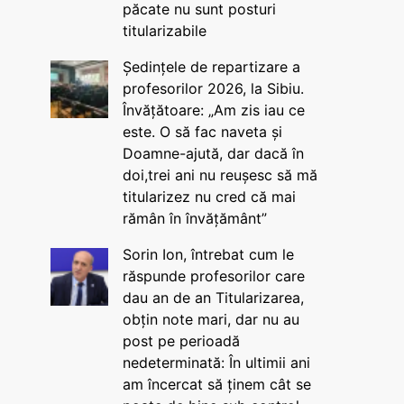
păcate nu sunt posturi
titularizabile
Ședințele de repartizare a
profesorilor 2026, la Sibiu.
Învățătoare: „Am zis iau ce
este. O să fac naveta și
Doamne-ajută, dar dacă în
doi,trei ani nu reușesc să mă
titularizez nu cred că mai
rămân în învățământ”
Sorin Ion, întrebat cum le
răspunde profesorilor care
dau an de an Titularizarea,
obțin note mari, dar nu au
post pe perioadă
nedeterminată: În ultimii ani
am încercat să ținem cât se