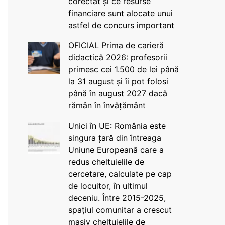
corectat și ce resurse
financiare sunt alocate unui
astfel de concurs important
OFICIAL Prima de carieră
didactică 2026: profesorii
primesc cei 1.500 de lei până
la 31 august și îi pot folosi
până în august 2027 dacă
rămân în învățământ
Unici în UE: România este
singura țară din întreaga
Uniune Europeană care a
redus cheltuielile de
cercetare, calculate pe cap
de locuitor, în ultimul
deceniu. Între 2015-2025,
spațiul comunitar a crescut
masiv cheltuielile de