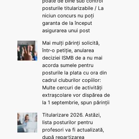
poate de bine sub control
posturile titularizabile / La
niciun concurs nu poți
garanta de la început
asigurarea unui post
Mai mulți părinți solicită,
într-o petiție, anularea
deciziei ISMB de a nu mai
acorda sumele pentru
posturile la plata cu ora din
cadrul cluburilor copiilor:
Multe cercuri de activități
extrașcolare vor dispărea de
la 1 septembrie, spun părinții
Titularizare 2026. Astăzi,
lista posturilor pentru
profesori va fi actualizată,
după repartizarea