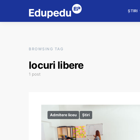
ȘTIRI
BROWSING TAG
locuri libere
1 post
Admitere liceu
Știri