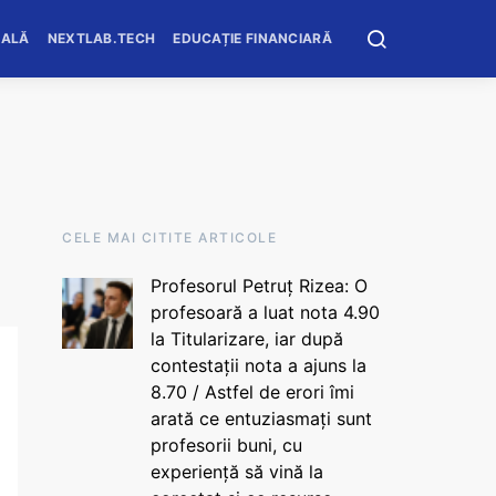
OALĂ
NEXTLAB.TECH
EDUCAȚIE FINANCIARĂ
CELE MAI CITITE ARTICOLE
Profesorul Petruț Rizea: O
profesoară a luat nota 4.90
la Titularizare, iar după
contestații nota a ajuns la
8.70 / Astfel de erori îmi
arată ce entuziasmați sunt
profesorii buni, cu
experiență să vină la