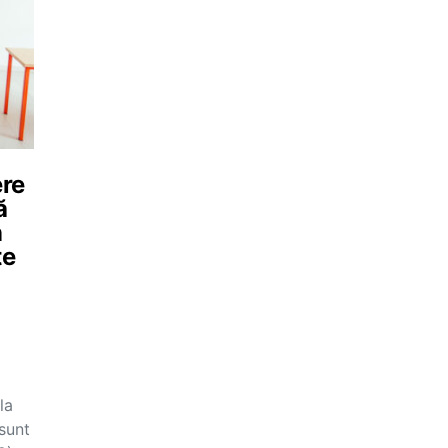
ere
ă
n
te
la
sunt