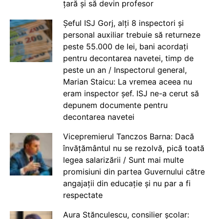
țară și să devin profesor
Șeful ISJ Gorj, alți 8 inspectori și
personal auxiliar trebuie să returneze
peste 55.000 de lei, bani acordați
pentru decontarea navetei, timp de
peste un an / Inspectorul general,
Marian Staicu: La vremea aceea nu
eram inspector șef. ISJ ne-a cerut să
depunem documente pentru
decontarea navetei
Vicepremierul Tanczos Barna: Dacă
învățământul nu se rezolvă, pică toată
legea salarizării / Sunt mai multe
promisiuni din partea Guvernului către
angajații din educație și nu par a fi
respectate
Aura Stănculescu, consilier școlar: