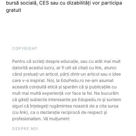
bursă socială, CES sau cu dizabilităţi vor participa
gratuit
COPYRIGHT
Pentru că scrieți despre educație, sau cu atât mai mult
datorită acestui lucru, ar fi util să citați cu link, atunci
când preluați un articol, părți dintr-un articol sau o idee
care v-a inspirat. Noi, la EduPedu.ro ne-am asumat
această conduită etică și sperăm că și publicațiile cu
mult mai multă experiență vor face la fel. Ne bucurăm
că găsiți subiecte interesante pe Edupedu.ro și suntem
siguri că înțelegeți rugămintea noastră de a cita sursa
(cu link), ca o declarație reciprocă de respect și
profesionalism. Vă mulțumim!
DESPRE NOI