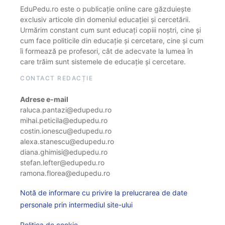
EduPedu.ro este o publicație online care găzduiește
exclusiv articole din domeniul educației și cercetării.
Urmărim constant cum sunt educați copiii noștri, cine și
cum face politicile din educație și cercetare, cine și cum
îi formează pe profesori, cât de adecvate la lumea în
care trăim sunt sistemele de educație și cercetare.
CONTACT REDACȚIE
Adrese e-mail
raluca.pantazi@edupedu.ro
mihai.peticila@edupedu.ro
costin.ionescu@edupedu.ro
alexa.stanescu@edupedu.ro
diana.ghimisi@edupedu.ro
stefan.lefter@edupedu.ro
ramona.florea@edupedu.ro
Notă de informare cu privire la prelucrarea de date
personale prin intermediul site-ului
Politica de cookie