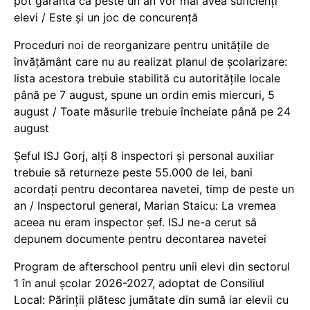
pot garanta că peste un an vor mai avea suficienți
elevi / Este și un joc de concurență
Proceduri noi de reorganizare pentru unitățile de
învățământ care nu au realizat planul de școlarizare:
lista acestora trebuie stabilită cu autoritățile locale
până pe 7 august, spune un ordin emis miercuri, 5
august / Toate măsurile trebuie încheiate până pe 24
august
Șeful ISJ Gorj, alți 8 inspectori și personal auxiliar
trebuie să returneze peste 55.000 de lei, bani
acordați pentru decontarea navetei, timp de peste un
an / Inspectorul general, Marian Staicu: La vremea
aceea nu eram inspector șef. ISJ ne-a cerut să
depunem documente pentru decontarea navetei
Program de afterschool pentru unii elevi din sectorul
1 în anul școlar 2026-2027, adoptat de Consiliul
Local: Părinții plătesc jumătate din sumă iar elevii cu