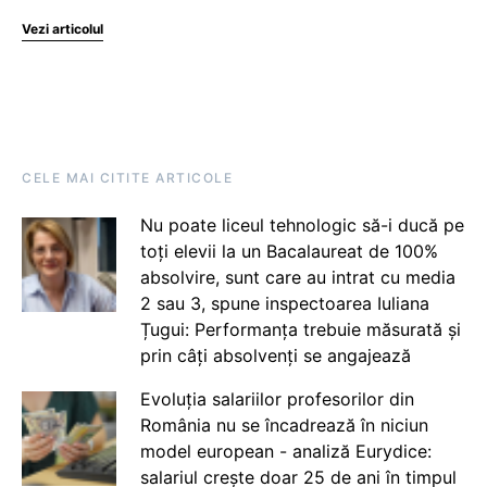
Vezi articolul
CELE MAI CITITE ARTICOLE
Nu poate liceul tehnologic să-i ducă pe
toți elevii la un Bacalaureat de 100%
absolvire, sunt care au intrat cu media
2 sau 3, spune inspectoarea Iuliana
Țugui: Performanța trebuie măsurată și
prin câți absolvenți se angajează
Evoluția salariilor profesorilor din
România nu se încadrează în niciun
model european - analiză Eurydice:
salariul crește doar 25 de ani în timpul