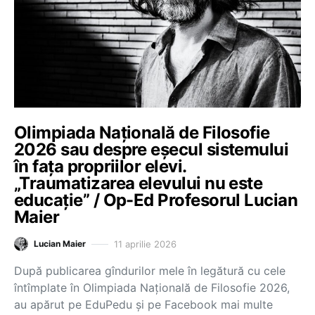
Olimpiada Națională de Filosofie
2026 sau despre eșecul sistemului
în fața propriilor elevi.
„Traumatizarea elevului nu este
educație” / Op-Ed Profesorul Lucian
Maier
11 aprilie 2026
Lucian Maier
După publicarea gîndurilor mele în legătură cu cele
întîmplate în Olimpiada Națională de Filosofie 2026,
au apărut pe EduPedu și pe Facebook mai multe