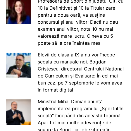
Profesoară de Sport din județul Olt, cu
10 la Definitivat și 10 la Titularizare
pentru a doua oară, va susține
concursul și anul viitor: Dacă nu dau
examen anul viitor, nota 10 nu mai
valorează mare lucru. Cineva cu 5
poate să ia ore înaintea mea
Elevii de clasa a IX-a nu vor începe
școala cu manuale noi. Bogdan
Cristescu, directorul Centrului Național
de Curriculum și Evaluare: În cel mai
bun caz, pe 7 septembrie le vom avea
în format digital
Ministrul Mihai Dimian anunță
implementarea programului „Sportul în
școală” începând din această toamnă:
Apar tot mai multe adeverințe de
scutire la Sport, iar obezitatea în