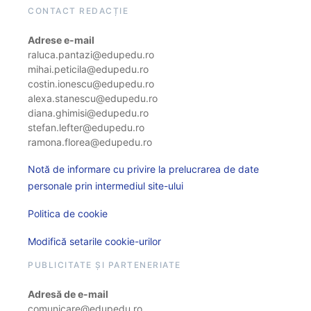
CONTACT REDACȚIE
Adrese e-mail
raluca.pantazi@edupedu.ro
mihai.peticila@edupedu.ro
costin.ionescu@edupedu.ro
alexa.stanescu@edupedu.ro
diana.ghimisi@edupedu.ro
stefan.lefter@edupedu.ro
ramona.florea@edupedu.ro
Notă de informare cu privire la prelucrarea de date
personale prin intermediul site-ului
Politica de cookie
Modifică setarile cookie-urilor
PUBLICITATE ȘI PARTENERIATE
Adresă de e-mail
comunicare@edupedu.ro