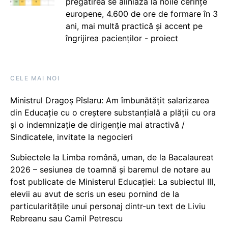
pregătirea se aliniază la noile cerințe
europene, 4.600 de ore de formare în 3
ani, mai multă practică și accent pe
îngrijirea pacienților - proiect
CELE MAI NOI
Ministrul Dragoș Pîslaru: Am îmbunătățit salarizarea
din Educație cu o creștere substanțială a plății cu ora
și o indemnizație de dirigenție mai atractivă /
Sindicatele, invitate la negocieri
Subiectele la Limba română, uman, de la Bacalaureat
2026 – sesiunea de toamnă și baremul de notare au
fost publicate de Ministerul Educației: La subiectul III,
elevii au avut de scris un eseu pornind de la
particularitățile unui personaj dintr-un text de Liviu
Rebreanu sau Camil Petrescu