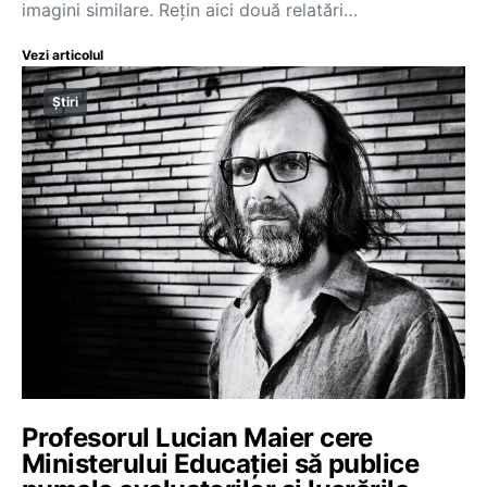
imagini similare. Rețin aici două relatări…
Vezi articolul
Știri
Profesorul Lucian Maier cere
Ministerului Educației să publice