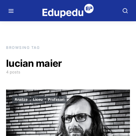
BROWSING TAG
lucian maier
4 posts
Analize
Liceu
Profesori