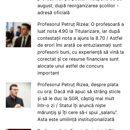
august, după reorganizarea școlilor -
adresă oficială
Profesorul Petruț Rizea: O profesoară a
luat nota 4.90 la Titularizare, iar după
contestații nota a ajuns la 8.70 / Astfel
de erori îmi arată ce entuziasmați sunt
profesorii buni, cu experiență să vină la
corectat și ce resurse financiare sunt
alocate unui astfel de concurs
important
Profesorul Petruț Rizea, despre plata
cu ora: Dacă mă apuc să strâng sticle
și să le duc la SGR, câștig mai mult
într-o zi / Statul îți aruncă niște
mărunțiș și îți cere să-i spui „salariu”.
Asta este umilință instituționalizată