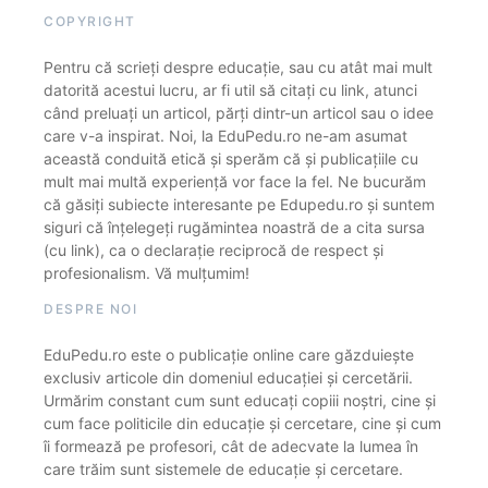
COPYRIGHT
Pentru că scrieți despre educație, sau cu atât mai mult
datorită acestui lucru, ar fi util să citați cu link, atunci
când preluați un articol, părți dintr-un articol sau o idee
care v-a inspirat. Noi, la EduPedu.ro ne-am asumat
această conduită etică și sperăm că și publicațiile cu
mult mai multă experiență vor face la fel. Ne bucurăm
că găsiți subiecte interesante pe Edupedu.ro și suntem
siguri că înțelegeți rugămintea noastră de a cita sursa
(cu link), ca o declarație reciprocă de respect și
profesionalism. Vă mulțumim!
DESPRE NOI
EduPedu.ro este o publicație online care găzduiește
exclusiv articole din domeniul educației și cercetării.
Urmărim constant cum sunt educați copiii noștri, cine și
cum face politicile din educație și cercetare, cine și cum
îi formează pe profesori, cât de adecvate la lumea în
care trăim sunt sistemele de educație și cercetare.