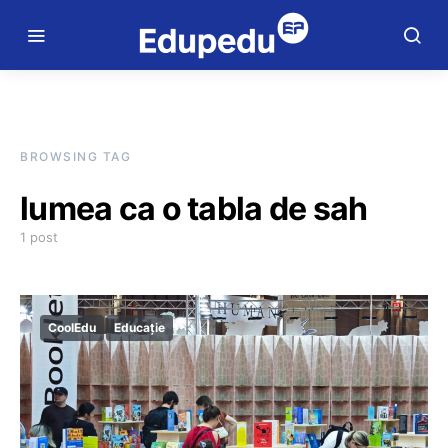
BROWSING TAG
lumea ca o tabla de sah
1 post
CoolEdu
Educație