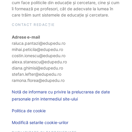
cum face politicile din educație și cercetare, cine și cum
îi formează pe profesori, cât de adecvate la lumea în
care trăim sunt sistemele de educație și cercetare.
CONTACT REDACȚIE
Adrese e-mail
raluca.pantazi@edupedu.ro
mihai.peticila@edupedu.ro
costin.ionescu@edupedu.ro
alexa.stanescu@edupedu.ro
diana.ghimisi@edupedu.ro
stefan.lefter@edupedu.ro
ramona.florea@edupedu.ro
Notă de informare cu privire la prelucrarea de date
personale prin intermediul site-ului
Politica de cookie
Modifică setarile cookie-urilor