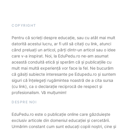
COPYRIGHT
Pentru că scrieți despre educație, sau cu atât mai mult
datorită acestui lucru, ar fi util să citați cu link, atunci
când preluați un articol, părți dintr-un articol sau o idee
care v-a inspirat. Noi, la EduPedu.ro ne-am asumat
această conduită etică și sperăm că și publicațiile cu
mult mai multă experiență vor face la fel. Ne bucurăm
că găsiți subiecte interesante pe Edupedu.ro și suntem
siguri că înțelegeți rugămintea noastră de a cita sursa
(cu link), ca o declarație reciprocă de respect și
profesionalism. Vă mulțumim!
DESPRE NOI
EduPedu.ro este o publicație online care găzduiește
exclusiv articole din domeniul educației și cercetării.
Urmărim constant cum sunt educați copiii noștri, cine și