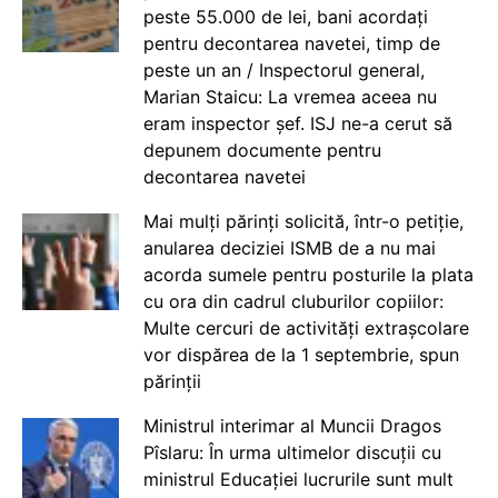
peste 55.000 de lei, bani acordați
pentru decontarea navetei, timp de
peste un an / Inspectorul general,
Marian Staicu: La vremea aceea nu
eram inspector șef. ISJ ne-a cerut să
depunem documente pentru
decontarea navetei
Mai mulți părinți solicită, într-o petiție,
anularea deciziei ISMB de a nu mai
acorda sumele pentru posturile la plata
cu ora din cadrul cluburilor copiilor:
Multe cercuri de activități extrașcolare
vor dispărea de la 1 septembrie, spun
părinții
Ministrul interimar al Muncii Dragos
Pîslaru: În urma ultimelor discuții cu
ministrul Educației lucrurile sunt mult