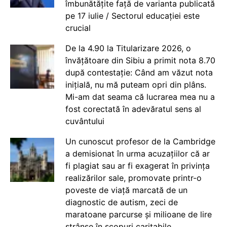
îmbunătățite față de varianta publicată
pe 17 iulie / Sectorul educației este
crucial
De la 4.90 la Titularizare 2026, o
învățătoare din Sibiu a primit nota 8.70
după contestație: Când am văzut nota
inițială, nu mă puteam opri din plâns.
Mi-am dat seama că lucrarea mea nu a
fost corectată în adevăratul sens al
cuvântului
Un cunoscut profesor de la Cambridge
a demisionat în urma acuzațiilor că ar
fi plagiat sau ar fi exagerat în privința
realizărilor sale, promovate printr-o
poveste de viață marcată de un
diagnostic de autism, zeci de
maratoane parcurse și milioane de lire
strânse în scopuri caritabile