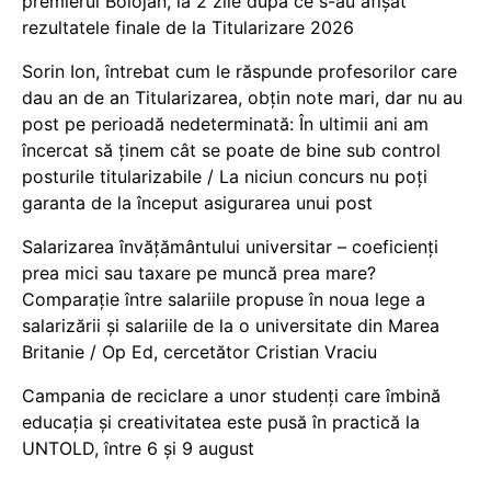
premierul Bolojan, la 2 zile după ce s-au afișat
rezultatele finale de la Titularizare 2026
Sorin Ion, întrebat cum le răspunde profesorilor care
dau an de an Titularizarea, obțin note mari, dar nu au
post pe perioadă nedeterminată: În ultimii ani am
încercat să ținem cât se poate de bine sub control
posturile titularizabile / La niciun concurs nu poți
garanta de la început asigurarea unui post
Salarizarea învățământului universitar – coeficienți
prea mici sau taxare pe muncă prea mare?
Comparație între salariile propuse în noua lege a
salarizării și salariile de la o universitate din Marea
Britanie / Op Ed, cercetător Cristian Vraciu
Campania de reciclare a unor studenți care îmbină
educația și creativitatea este pusă în practică la
UNTOLD, între 6 și 9 august