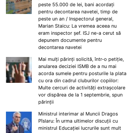
peste 55.000 de lei, bani acordați
pentru decontarea navetei, timp de
peste un an / Inspectorul general,
Marian Staicu: La vremea aceea nu
eram inspector șef. ISJ ne-a cerut să
depunem documente pentru
decontarea navetei
Mai mulți părinți solicită, într-o petiție,
anularea deciziei ISMB de a nu mai
acorda sumele pentru posturile la plata
cu ora din cadrul cluburilor copiilor:
Multe cercuri de activități extrașcolare
vor dispărea de la 1 septembrie, spun
părinții
Ministrul interimar al Muncii Dragos
Pîslaru: În urma ultimelor discuții cu
ministrul Educației lucrurile sunt mult