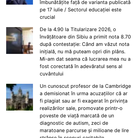
îmbunătățite față de varianta publicată
pe 17 iulie / Sectorul educației este
crucial
De la 4.90 la Titularizare 2026, o
învățătoare din Sibiu a primit nota 8.70
după contestație: Când am văzut nota
inițială, nu mă puteam opri din plâns.
Mi-am dat seama că lucrarea mea nu a
fost corectată în adevăratul sens al
cuvântului
Un cunoscut profesor de la Cambridge
a demisionat în urma acuzațiilor că ar
fi plagiat sau ar fi exagerat în privința
realizărilor sale, promovate printr-o
poveste de viață marcată de un
diagnostic de autism, zeci de
maratoane parcurse și milioane de lire
strânse în scopuri caritabile