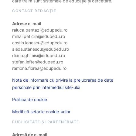
care trăim sunt sistemele de educație și cercetare.
CONTACT REDACȚIE
Adrese e-mail
raluca.pantazi@edupedu.ro
mihai.peticila@edupedu.ro
costin.ionescu@edupedu.ro
alexa.stanescu@edupedu.ro
diana.ghimisi@edupedu.ro
stefan.lefter@edupedu.ro
ramona.florea@edupedu.ro
Notă de informare cu privire la prelucrarea de date
personale prin intermediul site-ului
Politica de cookie
Modifică setarile cookie-urilor
PUBLICITATE ȘI PARTENERIATE
Adresă de e-mail